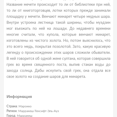
Название мечети происходит то ли от библиотеки при ней,
то ли от книготорговцев, лотки которых прежде занимали
площадку у мечети. Венчают минарет четыре медных шара.
Внутри устроена лестница такой ширины, чтобы муэдзин
мог въезжать по ней на лошади. До недавнего времени
многие считали, что купола, которые венчают минарет,
изготовлены из чистого золота. Но, потом выяснилось, что
это всего медь, покрытая позолотой. Зато, какую красивую
легенду о происхождении этих шаров сложили обыватели.
В ней говорится об одной жене султана, которая совершила
грех во время священного поста, выпив стакан воды до
захода солнца. Дабы искупить свой грех, она отдала все
свое золото на создание шаров для минарета.
Информация
Страна
: Марокко
Регион
: Марракеш-Тенсифт-Эль-Ауз
Город
: Марракеш