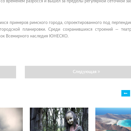
д со временем разросся и вышел за пределы регулярной сеточной за
ихся примеров римского города, спроектированного под перпенди
городской планировки. Среди сохранившихся строений — театр
исок Всемирного наследия ЮНЕСКО.
Следующая