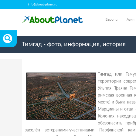
info@about-planet.ru
Европа
Азия
Тимгад - фото, информация, история
Тимгад или Таму
территории совре
Ульпия Траяна Там
римская военная к
месте) и была наз
Марцианы и отца — 
Колония, находив
обезопасить приб
заселён ветеранами-участниками Парфянской ка