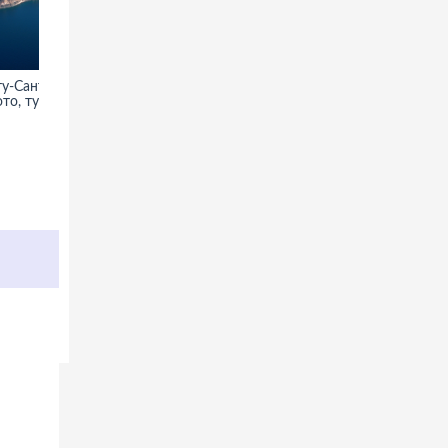
у-Санто -
Хабаровск. Фотографии,
то, туры,
информация, туры, отдых и
достопримечательности
Хабаровска(Россия)