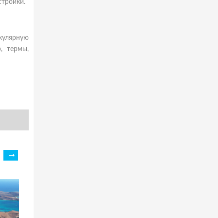
стройки.
кулярную
, термы,