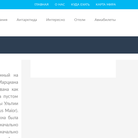
ГЛАВНАЯ
О НАС
КУДА ЕХАТЬ
КАРТА МИРА
ания
Антарктида
Интересно
Отели
Авиабилеты
енный на
Марциана
ована как
на пустом
ры Ульпии
s Maior).
жна была
начально
начально