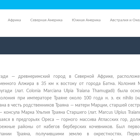
Африка
Северная Америка
Южная Америка
Австралия и Оке
гади — древнеримский город в Северной Африке, располож
менного Алжира в 35 км к востоку от города Батна. Колония 
угади (лат. Colonia Marciana Ulpia Traiana Thamugadi) была осн
олония при императоре Траяне около 100 года н. э. ex nihilo (
вана в честь родственников Траяна — матери Марции, старшей сест
консула Марка Ульпия Траяна Старшего (лат. Marcus Ulpius Traianu
шаяся в предгорьях Ореса — горного массива Атласских гор, дол
режные районы от набегов берберских кочевников. Был перво
мпании Траяна, получившими землю в окрестностях. Перво