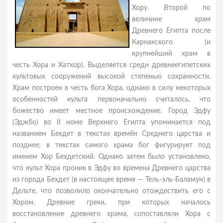
Хору. Второй по
величине храм
Древнего Египта после
Карнакского (и
крупнейший храм в
честь Хора и Хатхор). Выделяется среди древнеегипетских
культовых сооружений высокой степенью сохранности.
Храм построен в честь бога Хора, однако в силу некоторых
особенностей культа первоначально считалось, что
божество имеет местное происхождение. Город Эдфу
(Эджбо) во II номе Верхнего Египта упоминается под
названием Бехдет в текстах времён Среднего царства и
позднее; в текстах самого храма бог фигурирует под
именем Хор Бехдетский. Однако затем было установлено,
что культ Хора проник в Эдфу во времена Древнего царства
из города Бехдет (в настоящее время — Тель-эль-Баламун) в
Дельте, что позволило окончательно отождествить его с
Хором. Древние греки, при которых началось
восстановление древнего храма, сопоставляли Хора с