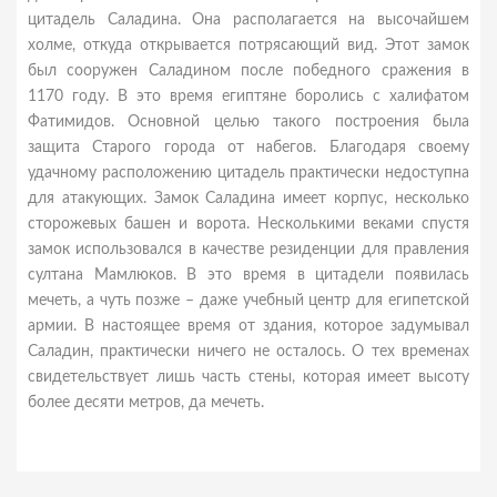
цитадель Саладина. Она располагается на высочайшем
холме, откуда открывается потрясающий вид. Этот замок
был сооружен Саладином после победного сражения в
1170 году. В это время египтяне боролись с халифатом
Фатимидов. Основной целью такого построения была
защита Старого города от набегов. Благодаря своему
удачному расположению цитадель практически недоступна
для атакующих. Замок Саладина имеет корпус, несколько
сторожевых башен и ворота. Несколькими веками спустя
замок использовался в качестве резиденции для правления
султана Мамлюков. В это время в цитадели появилась
мечеть, а чуть позже – даже учебный центр для египетской
армии. В настоящее время от здания, которое задумывал
Саладин, практически ничего не осталось. О тех временах
свидетельствует лишь часть стены, которая имеет высоту
более десяти метров, да мечеть.