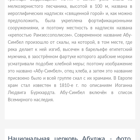
мелкозернистого песчаника, высотой в 100 м, названа в
иероглифических надписях «священной горой» и, как можно
предположить, была укреплена фортификационными
сооружениями, и поэтому местность в надписях названа
«крепостью Рамзессополисом». Современное название Абу-
Симбел произошло от скалы, на которой, в том месте, где
река делает к ней изгиб, высечен в барельефе египетский
мужчина, в заострённом фартуке которого арабские моряки
усматривали подобие хлебной меры; поэтому изображение
это названо «Абу-Симбел», отец хлеба, а затем это название
присвоено было и всей группе скал с их храмами. В Европе
храм стал известен в 1810-е г. по описаниям Иоганна
Людвига Буркхардта. Абу-Симбел включён в список
Всемирного наследия.
Национальная церковь Абуджа - фото,