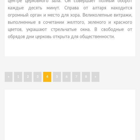
центре церковного зала. Он совершает полный оборот
каждые десять минут. Справа от алтаря находится
огромный орган и место для хора. Великолепные витражи,
выполненные в сочетании желтого, зеленого и красного
цветов, украшают стрельчатые окна. В свободные от
обрядов дни церковь открыта для общественности.
«
1
2
3
4
5
6
7
8
»