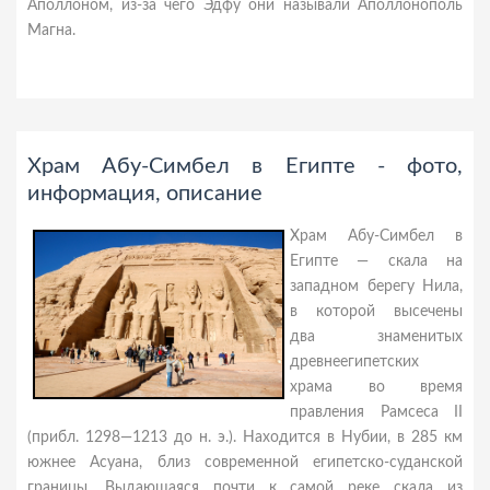
Аполлоном, из-за чего Эдфу они называли Аполлонополь
Магна.
Храм Абу-Симбел в Египте - фото,
информация, описание
Храм Абу-Симбел в
Египте — скала на
западном берегу Нила,
в которой высечены
два знаменитых
древнеегипетских
храма во время
правления Рамсеса II
(прибл. 1298—1213 до н. э.). Находится в Нубии, в 285 км
южнее Асуана, близ современной египетско-суданской
границы. Выдающаяся почти к самой реке скала из