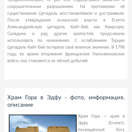
Средиземноморье, не раз она подвергалась захватам и
сокрушительным разрушениям. На протяжении её
существования Цитадель восстанавливали и достраивали.
После утверждения османской власти в Египте
Александрийскую цитадель Кайт-бей, как Каирскую,
Саладина и ряд других крепостей, продолжали
использовать по назначению. С ослаблением Турции
Цитадель Кайт-бей потеряла своё военное значение. В 1798
году, во время вторжения французских Наполеоновских
войск, она становится их лёгкой добычей.
Храм Гора в Эдфу - фото, информация,
описание
Храм Гора — храм в
Эдфу (Египет),
посвящённый богу