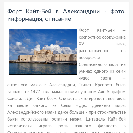
Форт Кайт-Бей в Александрии - фото,
информация, описание
Форт Кайт-Бей —
крепостное сооружение
XV века,
расположенное на
побережье
Средиземного моря на
руинах одного из семи
чудес света —
античного маяка в Александрии, Египет. Крепость была
заложена в 1477 года мамлюкским султаном Аль-Ашрафом
Саиф аль-Дин Кайт-беем. Считается, что крепость возникла
на месте одного из Семи чудес древнего мира,
Александрийского маяка даже больше - при строительстве
были использованы остатки маяка. Цитадель Кайт-бей
исторически играла роль важного форпоста в