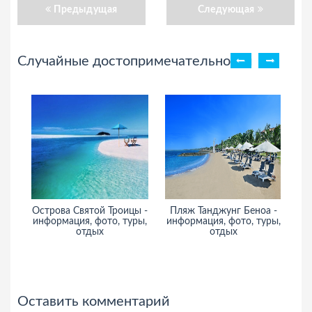
Предыдущая
Следующая
Случайные достопримечательности
Острова Святой Троицы -
Пляж Танджунг Беноа -
информация, фото, туры,
информация, фото, туры,
отдых
отдых
и
Оставить комментарий