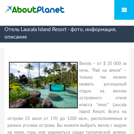
Отель Laucala Island Resort - фото, информация,
описание
Вилла – от $ 25 000 за
ночь. "Рай на земле" –
только так можно
назвать роскошный
отдых на виллах
островного отеля
класса "люкс" Laucala
Island Resort. Всего на
острове 25 вилл от 170 до 1200 кв.м., расположенных в
разных уголках острова. Вы можете выбрать виллу с видом
на море, горы или уединиться среди тропической зелени.