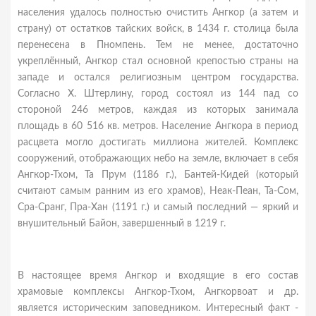
населения удалось полностью очистить Ангкор (а затем и
страну) от остатков тайских войск, в 1434 г. столица была
перенесена в Пномпень. Тем не менее, достаточно
укреплённый, Ангкор стал основной крепостью страны на
западе и остался религиозным центром государства.
Согласно Х. Штерлину, город состоял из 144 пад со
стороной 246 метров, каждая из которых занимала
площадь в 60 516 кв. метров. Население Ангкора в период
расцвета могло достигать миллиона жителей. Комплекс
сооружений, отображающих небо на земле, включает в себя
Ангкор-Тхом, Та Прум (1186 г.), Бантей-Кидей (который
считают самым ранним из его храмов), Неак-Пеан, Та-Сом,
Сра-Сранг, Пра-Хан (1191 г.) и самый последний — яркий и
внушительный Байон, завершенный в 1219 г.
В настоящее время Ангкор и входящие в его состав
храмовые комплексы Ангкор-Тхом, Ангкорвоат и др.
является историческим заповедником. Интересный факт -