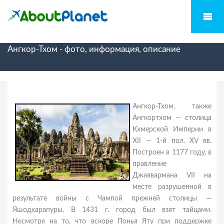
Ангкор-Тхом - фото, информация, описание
Ангкор-Тхом, также
Ангкортхом — столица
Кхмерской Империи в
XII — 1-й пол. XV вв.
Построен в 1177 году, в
правление
Джаявармана VII на
месте разрушенной в
результате войны с Чампой прежней столицы —
Яшодхарапуры. В 1431 г. город был взят тайцами.
Несмотря на то, что вскоре Понья Яту при поддержке