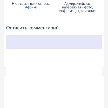
Нил, самая великая река
Адмиралтейская
Да
Африки
набережная - фото,
информация, описание
и
Оставить комментарий