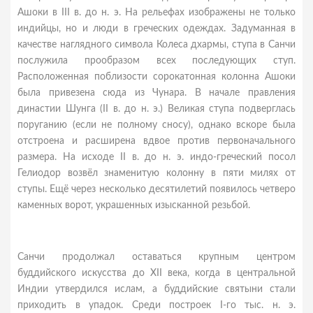
Ашоки в III в. до н. э. На рельефах изображены не только
индийцы, но и люди в греческих одеждах. Задуманная в
качестве наглядного символа Колеса дхармы, ступа в Санчи
послужила прообразом всех последующих ступ.
Расположенная поблизости сорокатонная колонна Ашоки
была привезена сюда из Чунара. В начале правления
династии Шунга (II в. до н. э.) Великая ступа подверглась
поруганию (если не полному сносу), однако вскоре была
отстроена и расширена вдвое против первоначального
размера. На исходе II в. до н. э. индо-греческий посол
Гелиодор возвёл знаменитую колонну в пяти милях от
ступы. Ещё через несколько десятилетий появилось четверо
каменных ворот, украшенных изысканной резьбой.
Санчи продолжал оставаться крупным центром
буддийского искусства до XII века, когда в центральной
Индии утвердился ислам, а буддийские святыни стали
приходить в упадок. Среди построек I-го тыс. н. э.