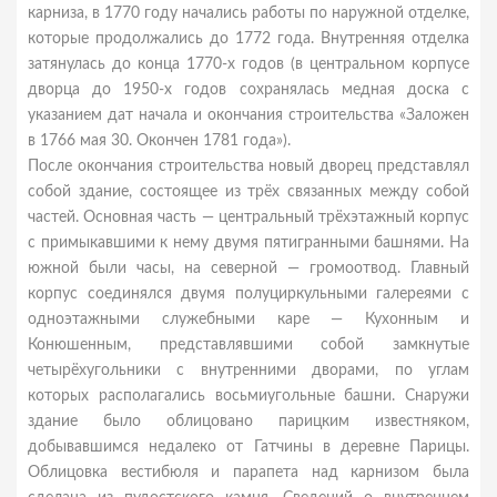
карниза, в 1770 году начались работы по наружной отделке,
которые продолжались до 1772 года. Внутренняя отделка
затянулась до конца 1770-х годов (в центральном корпусе
дворца до 1950-х годов сохранялась медная доска с
указанием дат начала и окончания строительства «Заложен
в 1766 мая 30. Окончен 1781 года»).
После окончания строительства новый дворец представлял
собой здание, состоящее из трёх связанных между собой
частей. Основная часть — центральный трёхэтажный корпус
с примыкавшими к нему двумя пятигранными башнями. На
южной были часы, на северной — громоотвод. Главный
корпус соединялся двумя полуциркульными галереями с
одноэтажными служебными каре — Кухонным и
Конюшенным, представлявшими собой замкнутые
четырёхугольники с внутренними дворами, по углам
которых располагались восьмиугольные башни. Снаружи
здание было облицовано парицким известняком,
добывавшимся недалеко от Гатчины в деревне Парицы.
Облицовка вестибюля и парапета над карнизом была