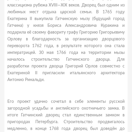
классицизма рубежа XVIII—XIX веков. Дворец был одним из
любимых мест отдыха царской семьи. В 1765 году
Екатерина II выкупила Гатчинскую мызу (будущий город
Гатчина) у князя Бориса Александровича Куракина и
подарила её своему фавориту графу Григорию Григорьевичу
Орлову в благодарность за организацию дворцового
переворота 1762 года, в результате которого она стала
императрицей. 30 мая 1766 года на территории мызы
началось строительство Гатчинского дворца. Для
разработки проекта дворца Григорий Орлов совместно с
Екатериной II пригласили итальянского архитектора
Антонио Ринальди.
Его проект удачно сочетал в себе элементы русской
загородной усадьбы и английского охотничьего замка. В
итоге Гатчинский дворец стал единственным замком в
пригородах Петербурга. Строительство продвигалось
медленно, в конце 1768 года дворец был доведён до