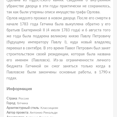
сделана из пудостского камня. Сведений о внутреннем
убранстве дворца в эти годы практически не сохранилось,
так как были утеряны описи имущества графа Орлова.
Орлов недолго прожил в новом дворце. После его смерти в
начале 1783 года Гатчина была выкуплена обратно у его
братьев Екатериной II (4 июля 1783 года) и 6 августа того
же года была подарена великому князю Павлу Петровичу
(будущему императору Павлу I), куда новый владелец
переехал в сентябре. В это время Павел Петрович был занят
строительством своей резиденции, которая была названа
его именем (Павловск). Из-за ограниченности личного
бюджета Гатчиной он смог заняться только когда в
Павловске были закончены основные работы, в 1790-х
годах.
Информация
Страна
: Россия
Город
: Гатчина
Архитектурный стиль
: Классицизм
Автор проекта
: Антонио Ринальди