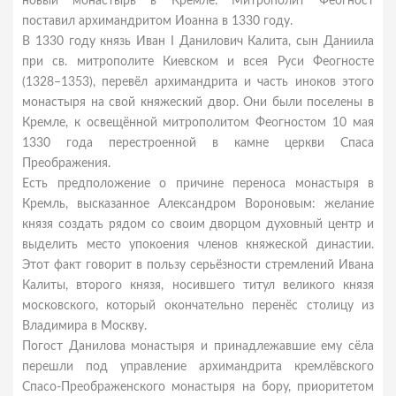
новый монастырь в Кремле. Митрополит Феогност
поставил архимандритом Иоанна в 1330 году.
В 1330 году князь Иван I Данилович Калита, сын Даниила
при св. митрополите Киевском и всея Руси Феогносте
(1328–1353), перевёл архимандрита и часть иноков этого
монастыря на свой княжеский двор. Они были поселены в
Кремле, к освещённой митрополитом Феогностом 10 мая
1330 года перестроенной в камне церкви Спаса
Преображения.
Есть предположение о причине переноса монастыря в
Кремль, высказанное Александром Вороновым: желание
князя создать рядом со своим дворцом духовный центр и
выделить место упокоения членов княжеской династии.
Этот факт говорит в пользу серьёзности стремлений Ивана
Калиты, второго князя, носившего титул великого князя
московского, который окончательно перенёс столицу из
Владимира в Москву.
Погост Данилова монастыря и принадлежавшие ему сёла
перешли под управление архимандрита кремлёвского
Спасо-Преображенского монастыря на бору, приоритетом