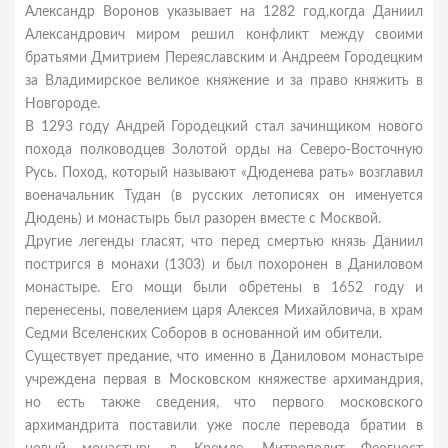
Александр Воронов указывает на 1282 год,когда Даниил
Александрович миром решил конфликт между своими
братьями Дмитрием Переяславским и Андреем Городецким
за Владимирское великое княжение и за право княжить в
Новгороде.
В 1293 году Андрей Городецкий стал зачинщиком нового
похода полководцев Золотой орды на Северо-Восточную
Русь. Поход, который называют «Дюденева рать» возглавил
военачальник Тудан (в русских летописях он именуется
Дюдень) и монастырь был разорен вместе с Москвой.
Другие легенды гласят, что перед смертью князь Даниил
постригся в монахи (1303) и был похоронен в Даниловом
монастыре. Его мощи были обретены в 1652 году и
перенесены, повелением царя Алексея Михайловича, в храм
Седми Вселенских Соборов в основанной им обители.
Существует предание, что именно в Даниловом монастыре
учреждена первая в Московском княжестве архимандрия,
но есть также сведения, что первого московского
архимандрита поставили уже после перевода братии в