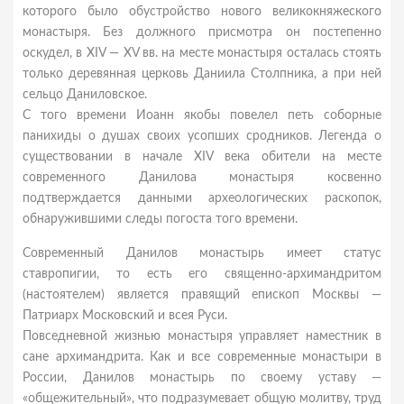
которого было обустройство нового великокняжеского
монастыря. Без должного присмотра он постепенно
оскудел, в XIV — XV вв. на месте монастыря осталась стоять
только деревянная церковь Даниила Столпника, а при ней
сельцо Даниловское.
С того времени Иоанн якобы повелел петь соборные
панихиды о душах своих усопших сродников. Легенда о
существовании в начале XIV века обители на месте
современного Данилова монастыря косвенно
подтверждается данными археологических раскопок,
обнаружившими следы погоста того времени.
Современный Данилов монастырь имеет статус
ставропигии, то есть его священно-архимандритом
(настоятелем) является правящий епископ Москвы —
Патриарх Московский и всея Руси.
Повседневной жизнью монастыря управляет наместник в
сане архимандрита. Как и все современные монастыри в
России, Данилов монастырь по своему уставу —
«общежительный», что подразумевает общую молитву, труд