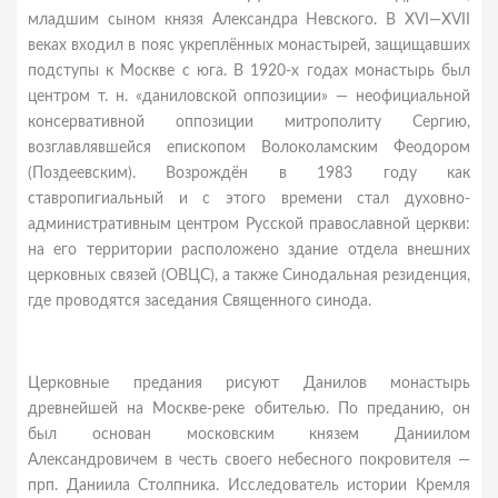
младшим сыном князя Александра Невского. В XVI—XVII
веках входил в пояс укреплённых монастырей, защищавших
подступы к Москве с юга. В 1920-х годах монастырь был
центром т. н. «даниловской оппозиции» — неофициальной
консервативной оппозиции митрополиту Сергию,
возглавлявшейся епископом Волоколамским Феодором
(Поздеевским). Возрождён в 1983 году как
ставропигиальный и с этого времени стал духовно-
административным центром Русской православной церкви:
на его территории расположено здание отдела внешних
церковных связей (ОВЦС), а также Синодальная резиденция,
где проводятся заседания Священного синода.
Церковные предания рисуют Данилов монастырь
древнейшей на Москве-реке обителью. По преданию, он
был основан московским князем Даниилом
Александровичем в честь своего небесного покровителя —
прп. Даниила Столпника. Исследователь истории Кремля