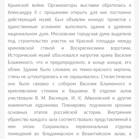
Крымской войне. Организаторы выставки обратились к
Александру II с прошением открыть для них постоянно
действующий музей. Был объявлен конкурс проектов с
единственным условием: выполнить здание в древнем
национальном духе. Московская городская дума выделила
под строительство участок на Красной площади между
кремлевской стеной и Воскресенскими воротами.
Исторический музей обосновался напротив храма Василия
Блаженного, что и предопределило, в конце концов, его
облик. Здание было сложено из темно-красного кирпича,
стены не штукатурились и не окрашивались. Стилистически
оно было связано с собором Василия Блаженного и
кремлевскими стенами и башнями. В отделке залов
участвовали В. М. Васнецов, И. К. Айвазовский и другие
знаменитые художники. Планировку подчинили хронике
основных этапов российской истории. Внутреннее
убранство каждого зала соответствовало представляемой в
нем эпохе. Сохранилась первоначальная отделка
помещений во Владимирском и Византийском залах, а