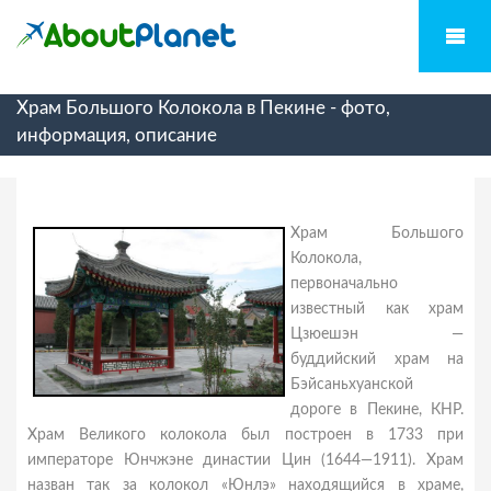
Храм Большого Колокола в Пекине - фото,
информация, описание
Храм Большого
Колокола,
первоначально
известный как храм
Цзюешэн —
буддийский храм на
Бэйсаньхуанской
дороге в Пекине, КНР.
Храм Великого колокола был построен в 1733 при
императоре Юнчжэне династии Цин (1644—1911). Храм
назван так за колокол «Юнлэ» находящийся в храме,