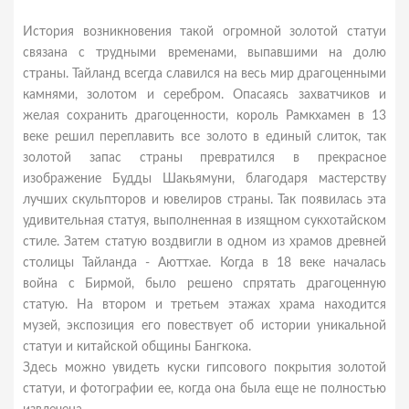
История возникновения такой огромной золотой статуи
связана с трудными временами, выпавшими на долю
страны. Тайланд всегда славился на весь мир драгоценными
камнями, золотом и серебром. Опасаясь захватчиков и
желая сохранить драгоценности, король Рамкхамен в 13
веке решил переплавить все золото в единый слиток, так
золотой запас страны превратился в прекрасное
изображение Будды Шакьямуни, благодаря мастерству
лучших скульпторов и ювелиров страны. Так появилась эта
удивительная статуя, выполненная в изящном сукхотайском
стиле. Затем статую воздвигли в одном из храмов древней
столицы Тайланда - Аюттхае. Когда в 18 веке началась
война с Бирмой, было решено спрятать драгоценную
статую. На втором и третьем этажах храма находится
музей, экспозиция его повествует об истории уникальной
статуи и китайской общины Бангкока.
Здесь можно увидеть куски гипсового покрытия золотой
статуи, и фотографии ее, когда она была еще не полностью