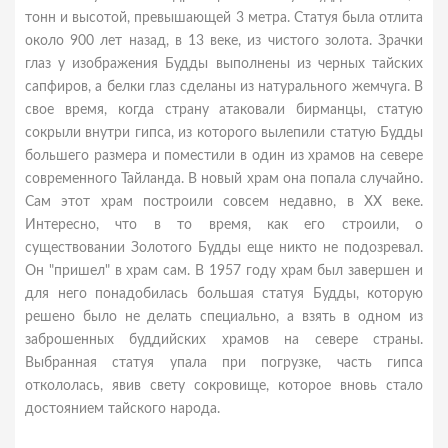
тонн и высотой, превышающей 3 метра. Статуя была отлита
около 900 лет назад, в 13 веке, из чистого золота. Зрачки
глаз у изображения Будды выполнены из черных тайских
сапфиров, а белки глаз сделаны из натурального жемчуга. В
свое время, когда страну атаковали бирманцы, статую
сокрыли внутри гипса, из которого вылепили статую Будды
большего размера и поместили в один из храмов на севере
современного Тайланда. В новый храм она попала случайно.
Сам этот храм построили совсем недавно, в XX веке.
Интересно, что в то время, как его строили, о
существовании Золотого Будды еще никто не подозревал.
Он "пришел" в храм сам. В 1957 году храм был завершен и
для него понадобилась большая статуя Будды, которую
решено было не делать специально, а взять в одном из
заброшенных буддийских храмов на севере страны.
Выбранная статуя упала при погрузке, часть гипса
откололась, явив свету сокровище, которое вновь стало
достоянием тайского народа.