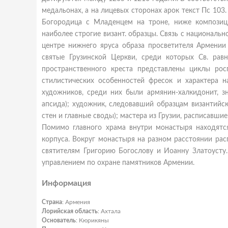
медальонах, а на лицевых сторонах арок текст Пс 103
Богородица с Младенцем на троне, ниже композици
наиболее строгие визант. образцы. Связь с националь
центре нижнего яруса образа просветителя Армении
святые Грузинской Церкви, среди которых Св. ра
пространственного креста представлены циклы ро
стилистических особенностей фресок и характера н
художников, среди них были армянин-халкидонит, з
апсида); художник, следовавший образцам византийс
стен и главные своды); мастера из Грузии, расписавшие
Помимо главного храма внутри монастыря находятс
корпуса. Вокруг монастыря на разном расстоянии расп
святителям Григорию Богослову и Иоанну Златоусту
управлением по охране памятников Армении.
Информация
Страна
: Армения
Лорийская область
: Ахтала
Основатель
: Кюрикяны