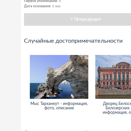
Первое упоминание
: X
Дата основания
: X век
Предыдущая
Случайные достопримечательности
Мыс Тарханкут - информация,
Дворец Белос
фото, описание
Белозерских 
информация, 