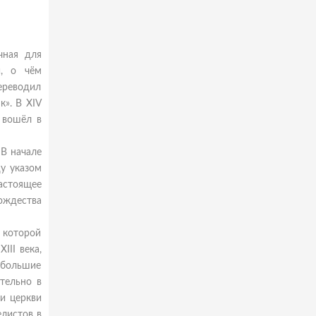
чная для
и, о чём
ереводил
к». В XIV
 вошёл в
 В начале
ду указом
настоящее
ождества
 которой
III века,
 большие
тельно в
си церкви
елистов в