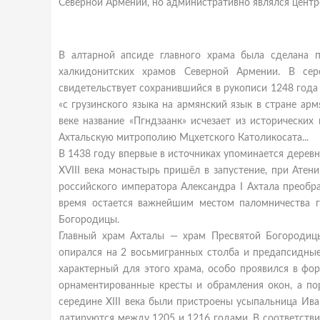
Северной Армении, но административно являлся центр
В алтарной апсиде главного храма была сделана п
халкидонитских храмов Северной Армении. В сер
свидетельствует сохранившийся в рукописи 1248 год
«с грузинского языка на армянский язык в стране арм
веке название «Пгндзаанк» исчезает из исторически
Ахтальскую митрополию Мцхетского Католикосата...
В 1438 году впервые в источниках упоминается деревня
XVIII века монастырь пришёл в запустение, при Атен
российского императора Александра I Ахтала преобра
время остается важнейшим местом паломничества г
Богородицы.
Главный храм Ахталы — храм Пресвятой Богородицы
опирался на 2 восьмигранных столба и предапсидные 
характерный для этого храма, особо проявился в фо
орнаментированные кресты и обрамления окон, а по
середине XIII века были пристроены усыпальница Ива
датируются между 1205 и 1216 годами. В соответстви