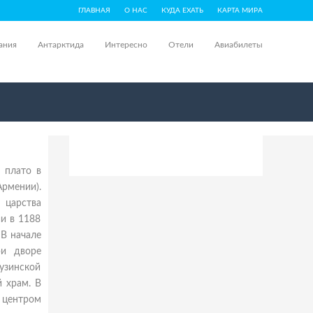
ГЛАВНАЯ
О НАС
КУДА ЕХАТЬ
КАРТА МИРА
ания
Антарктида
Интересно
Отели
Авиабилеты
 плато в
Армении).
 царства
и в 1188
 В начале
ри дворе
рузинской
 храм. В
 центром