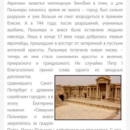
Аврелиан захватил непокорную Зенобию в плен, а для
Пальмиры началось время ее заката – город был сильно
разрушен и уже больше не смог возродиться в прежнем
блеске. А в 744 году, после разрушений, учиненных
арабами, Пальмира и вовсе была оставлена людьми
навсегда. Лишь в конце 17 века сюда добрались первые
европейцы, пришедшие в восторг от затерянной в пустыне
античной красоты. Пальмира получила новую жизнь –
теперь ее имя стало синонимом красоты и величия,
прекрасного и грандиозного. Не случайно Петр I
благосклонно принял слова одного из западных
дипломатов,
сравнившего Санкт-
Петербург с древним
сирийским городом, а в
эпоху Екатерины
название «Северная
Пальмира» и вовсе
закрепилось за градом