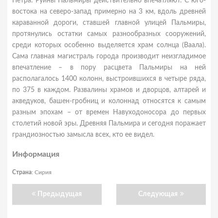
Петра. Руины Пальмиры действительно впечатляют. С юго-
востока на северо-запад примерно на 3 км, вдоль древней
караванной дороги, ставшей главной улицей Пальмиры,
протянулись остатки самых разнообразных сооружений,
среди которых особенно выделяется храм солнца (Ваала).
Сама главная магистраль города производит неизгладимое
впечатление – в пору расцвета Пальмиры на ней
располагалось 1400 колонн, выстроившихся в четыре ряда,
по 375 в каждом. Развалины храмов и дворцов, алтарей и
акведуков, башен-гробниц и колоннад относятся к самым
разным эпохам – от времен Навуходоносора до первых
столетий новой эры. Древняя Пальмира и сегодня поражает
грандиозностью замысла всех, кто ее видел.
Информация
Страна
: Сирия
Предыдущая
Следующая