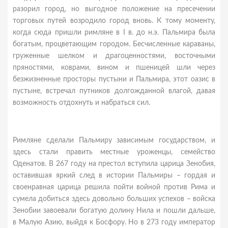
разорил город, но выгодное положение на пресечении
торговых путей возродило город вновь. К тому моменту,
когда сюда пришли римляне в I в. до н.э. Пальмира была
богатым, процветающим городом. Бесчисленные караваны,
груженные шелком и драгоценностями, восточными
пряностями, коврами, вином и пшеницей шли через
безжизненные просторы пустыни и Пальмира, этот оазис в
пустыне, встречал путников долгожданной влагой, давая
возможность отдохнуть и набраться сил.
Римляне сделали Пальмиру зависимым государством, и
здесь стали править местные уроженцы, семейство
Оденатов. В 267 году на престол вступила царица Зенобия,
оставившая яркий след в истории Пальмиры – гордая и
своенравная царица решила пойти войной против Рима и
сумела добиться здесь довольно больших успехов – войска
Зенобии завоевали богатую долину Нила и пошли дальше,
в Малую Азию, выйдя к Босфору. Но в 273 году император