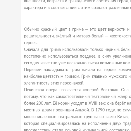
внешности, возраста и гражданского состояния героя,
характера и в соответствии с этим создают различные
Обычно красный цвет в гриме — это цвет верности и
решительности, жёлтый и матово-белый — жестокости
героев.
Сначала для грима использовали только чёрный, белый
постепенно использоваться позднее, в силу увеличен
сегодня известно уже несколько тысяч возможных ком
Первыми накладывать грим начали на героев комиче
наиболее цветастым гримом. Грим главных мужского и
элегантность этих персонажей.
Пекинская опера называется «оперой Востока». Она
потому, что как самостоятельный театральный жанр 
более 200 лет. Её корни уходят в XVIII век; она берё
местных драм провинции Аньхой. В 1790 году, по сл
многочисленные театральные труппы со всего Китая,
которая специализировалась на исполнении двух тра
впоследствии стали основой музыкальной составляющ