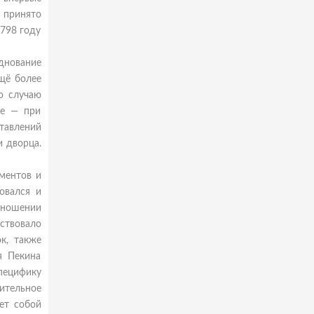
 принято
1798 году
днование
щё более
о случаю
ее — при
тавлений
и дворца.
ементов и
овался и
тношении
ствовало
к, также
я Пекина
пецифику
нительное
ет собой