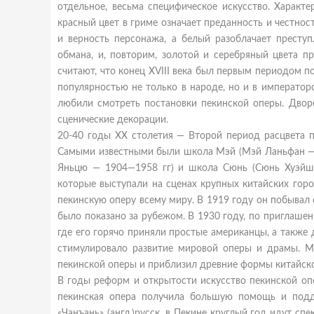
отдельное, весьма специфическое искусство. Характ
красный цвет в гриме означает преданность и честнос
и верность персонажа, а белый разоблачает престу
обмана, и, повторим, золотой и серебряный цвета п
считают, что конец XVIII века был первым периодом п
популярностью не только в народе, но и в императо
любили смотреть постановки пекинской оперы. Дворе
сценические декорации.
20-40 годы ХХ столетия — Второй период расцвета п
Самыми известными были школа Мэй (Мэй Ланьфан — 
Яньцю — 1904—1958 гг) и школа Сюнь (Сюнь Хуэйшэн
которые выступали на сценах крупных китайских гор
пекинскую оперу всему миру. В 1919 году он побывал 
было показано за рубежом. В 1930 году, по приглаше
где его горячо приняли простые американцы, а также д
стимулировало развитие мировой оперы и драмы. М
пекинской оперы и приблизил древние формы китайско
В годы реформ и открытости искусство пекинской опе
пекинская опера получила большую помощь и подд
«Чанъань» (англ.)русск. в Пекине круглый год идут с