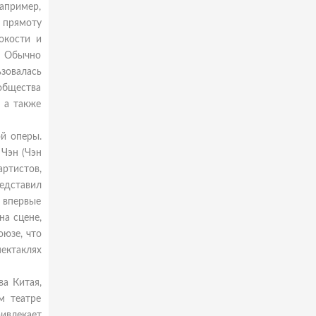
апример,
а прямоту
окости и
. Обычно
ьзовалась
общества
 а также
й оперы.
Чэн (Чэн
ртистов,
едставил
ы впервые
на сцене,
оюзе, что
ектаклях
ва Китая,
м театре
ривлекает