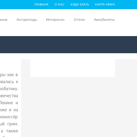
ГЛАВНАЯ
О НАС
КУДА ЕХАТЬ
КАРТА МИРА
ания
Антарктида
Интересно
Отели
Авиабилеты
ры как в
овалась к
робатику.
вечества
Пекине и
кже и на
режиссёр
ый грим.
 а также