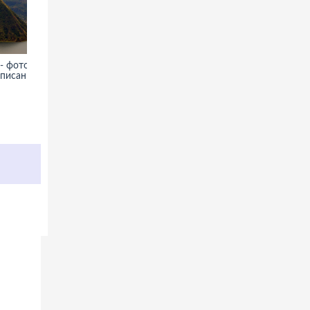
- фото,
Озеро Сенеж - фото,
описание
информация, описание