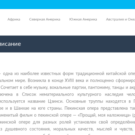
Африка
Северная Америка
Южная Америка
Австралия и Оке
писание
— одна из наиболее известных форм традиционной китайской опе
тальном мире. Возникла в конце XVIII века и полноценно сформир
 Сочетает в себе музыку, вокальные партии, пантомиму, танцы и ак
ючена в Список нематериального культурного наследия чело
спользуется название Цзинси. Основные труппы находятся в 
ере и в Шанхае на юге страны. Пекинская опера представлена та
наменитый фильм о пекинской опере — «Прощай, моя наложница» (
екинской опере для разных ролей установлен свой определённ
из душевного состояния, моральных качеств, мыслей и чувств,