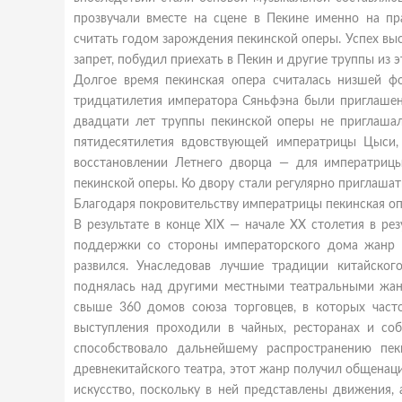
прозвучали вместе на сцене в Пекине именно на пр
считать годом зарождения пекинской оперы. Успех вы
запрет, побудил приехать в Пекин и другие труппы из э
Долгое время пекинская опера считалась низшей фо
тридцатилетия императора Сяньфэна были приглашены
двадцати лет труппы пекинской оперы не приглашал
пятидесятилетия вдовствующей императрицы Цыси,
восстановлении Летнего дворца — для императриц
пекинской оперы. Ко двору стали регулярно приглашат
Благодаря покровительству императрицы пекинская оп
В результате в конце ХIХ — начале ХХ столетия в ре
поддержки со стороны императорского дома жанр 
развился. Унаследовав лучшие традиции китайског
поднялась над другими местными театральными жанр
свыше 360 домов союза торговцев, в которых част
выступления проходили в чайных, ресторанах и соб
способствовало дальнейшему распространению пек
древнекитайского театра, этот жанр получил общенац
искусство, поскольку в ней представлены движения,