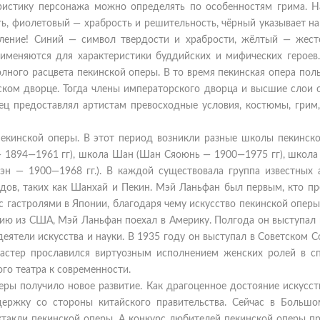
еристику персонажа можно определять по особенностям грима. Н
ть, фиолетовый — храбрость и решительность, чёрный указывает н
пление! Синий — символ твердости и храбрости, жёлтый — жест
рименяются для характеристики буддийских и мифических героев
олного расцвета пекинской оперы. В то время пекинская опера пол
рском дворце. Тогда члены императорского дворца и высшие слои 
ц предоставлял артистам превосходные условия, костюмы, грим,
екинской оперы. В этот период возникли разные школы пекинско
1894—1961 гг), школа Шан (Шан Сяоюнь — 1900—1975 гг), школа 
 — 1900—1968 гг.). В каждой существовала группа известных а
одов, таких как Шанхай и Пекин. Мэй Ланьфан был первым, кто пр
с гастролями в Японии, благодаря чему искусство пекинской опер
нию из США, Мэй Ланьфан поехал в Америку. Полгода он выступал 
еятели искусства и науки. В 1935 году он выступал в Советском С
астер прославился виртуозным исполнением женских ролей в сп
го театра к современности.
ры получило новое развитие. Как драгоценное достояние искусст
ержку со стороны китайского правительства. Сейчас в Большо
пектакли пекинской оперы. А конкурс любителей пекинской оперы п