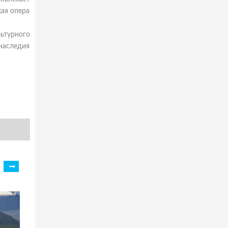
кая опера
ьтурного
наследия