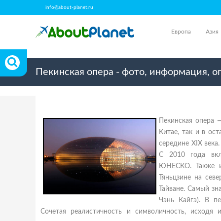
info@about-planet.ru
Европа
Азия
Пекинская опера - фото, информация, о
Пекинская опера 
Китае, так и в ос
середине XIX века.
С 2010 года вкл
ЮНЕСКО. Также и
Тяньцзине на сев
Тайване. Самый з
Чэнь Кайгэ). В п
Сочетая реалистичность и символичность, исходя 