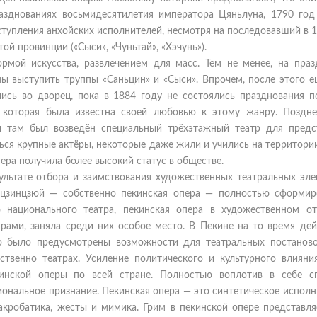
азднованиях восьмидесятилетия императора Цяньлуна, 1790 год
ступления анхойских исполнителей, несмотря на последовавший в 
той провинции («Сыси», «Чуньтай», «Хэчунь»).
рмой искусства, развлечением для масс. Тем не менее, на праз
 выступить труппы «Саньцин» и «Сыси». Впрочем, после этого е
ись во дворец, пока в 1884 году не состоялись празднования п
 которая была известна своей любовью к этому жанру. Поздн
ы там был возведён специальный трёхэтажный театр для предс
ься крупные актёры, некоторые даже жили и учились на территори
ера получила более высокий статус в обществе.
зультате отбора и заимствования художественных театральных эл
цзинцзюй — собственно пекинская опера — полностью сформир
о национального театра, пекинская опера в художественном о
ами, заняла среди них особое место. В Пекине на то время дей
о было предусмотрены возможности для театральных постаново
ственно театрах. Усиление политического и культурного влияни
инской оперы по всей стране. Полностью воплотив в себе с
иональное признание. Пекинская опера — это синтетическое испол
 акробатика, жесты и мимика. Грим в пекинской опере представля