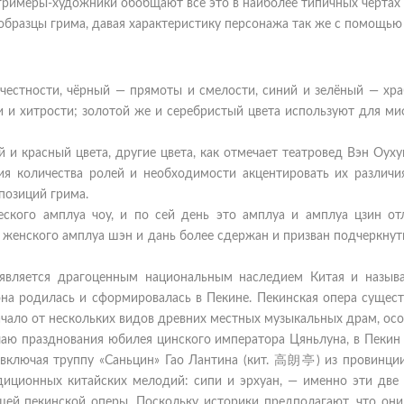
 гримеры-художники обобщают всё это в наиболее типичных чертах
 образцы грима, давая характеристику персонажа так же с помощью 
 честности, чёрный — прямоты и смелости, синий и зелёный — хра
 и хитрости; золотой же и серебристый цвета используют для ми
 и красный цвета, другие цвета, как отмечает театровед Вэн Оуху
ия количества ролей и необходимости акцентировать их различия
позиций грима.
ского амплуа чоу, и по сей день это амплуа и амплуа цзин от
 женского амплуа шэн и дань более сдержан и призван подчеркну
 является драгоценным национальным наследием Китая и называ
она родилась и сформировалась в Пекине. Пекинская опера сущест
т начало от нескольких видов древних местных музыкальных драм, ос
учаю празднования юбилея цинского императора Цяньлуна, в Пекин
 включая труппу «Саньцин» Гао Лантина (кит. 高朗亭) из провинции
диционных китайских мелодий: сипи и эрхуан, — именно эти две
ей пекинской оперы. Поскольку историки предполагают, что они