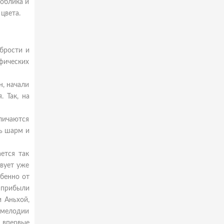
 облика и
цвета.
брости и
фических
н, начали
. Так, на
личаются
ть шарм и
ется так
вует уже
обенно от
 прибыли
 Аньхой,
 мелодии
 впервые