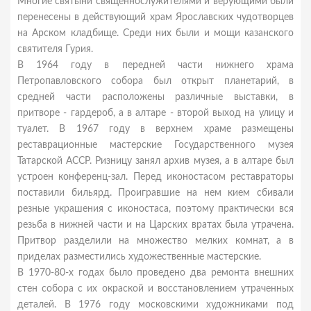
Многие святыни священнослужителями и верующими были
перенесены в действующий храм Ярославских чудотворцев
на Арском кладбище. Среди них были и мощи казанского
святителя Гурия.
В 1964 году в передней части нижнего храма
Петропавловского собора был открыт планетарий, в
средней части расположены различные выставки, в
притворе - гардероб, а в алтаре - второй выход на улицу и
туалет. В 1967 году в верхнем храме размещены
реставрационные мастерские Государственного музея
Татарской АССР. Ризницу занял архив музея, а в алтаре был
устроен конференц-зал. Перед иконостасом реставраторы
поставили бильярд. Проигравшие на нем кием сбивали
резные украшения с иконостаса, поэтому практически вся
резьба в нижней части и на Царских вратах была утрачена.
Притвор разделили на множество мелких комнат, а в
приделах разместились художественные мастерские.
В 1970-80-х годах было проведено два ремонта внешних
стен собора с их окраской и восстановлением утраченных
деталей. В 1976 году московскими художниками под