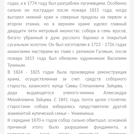
годах, а в 1774 году был разграблен пугачевцами. Особенно
сильно он пострадал после пожара 1815 года, когда
выгорел нижний храм и северные приделы на первом и
втором этажах, но в верхнем храме уцелел главный
двадцати пяти метровый иконостас собора в семь ярусов,
богато убранный в духе русского барокко и покрытый
сусальным золотом. Он был изготовлен в 1723 - 1726 годах
казанскими мастерами во главе с резчиком Гусевым, после
пожара 1815 года был обновлен художником Василием
Туниным.
В 1824 - 1825 годах была произведена реконструкция
храма, осуществленная за счет средств соборного
старосты, казанского купца Саввы Степановича Зайцева, -
деда выдающегося ученого-химика Александра
Михайловича Зайцева. С 1841 года, почти целое столетие,
старостами собора избирались представители другой
знаменитой купеческой семьи – Унжениных.
К середине 1870-х годов собор сильно обветшал, основной
причиной этого было разрушение фундамента, а