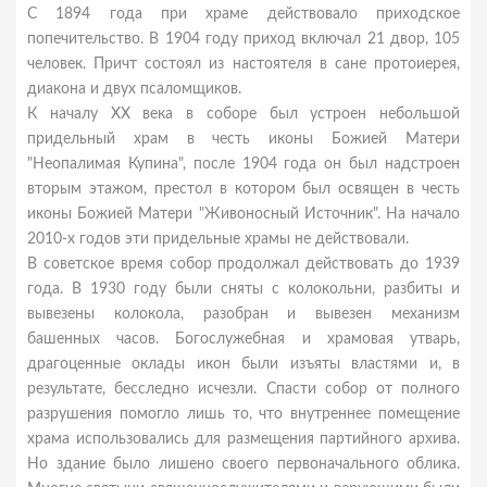
С 1894 года при храме действовало приходское
попечительство. В 1904 году приход включал 21 двор, 105
человек. Причт состоял из настоятеля в сане протоиерея,
диакона и двух псаломщиков.
К началу XX века в соборе был устроен небольшой
придельный храм в честь иконы Божией Матери
"Неопалимая Купина", после 1904 года он был надстроен
вторым этажом, престол в котором был освящен в честь
иконы Божией Матери "Живоносный Источник". На начало
2010-х годов эти придельные храмы не действовали.
В советское время собор продолжал действовать до 1939
года. В 1930 году были сняты с колокольни, разбиты и
вывезены колокола, разобран и вывезен механизм
башенных часов. Богослужебная и храмовая утварь,
драгоценные оклады икон были изъяты властями и, в
результате, бесследно исчезли. Спасти собор от полного
разрушения помогло лишь то, что внутреннее помещение
храма использовались для размещения партийного архива.
Но здание было лишено своего первоначального облика.