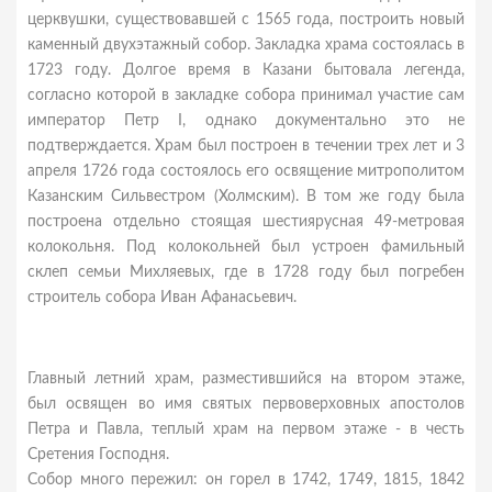
церквушки, существовавшей с 1565 года, построить новый
каменный двухэтажный собор. Закладка храма состоялась в
1723 году. Долгое время в Казани бытовала легенда,
согласно которой в закладке собора принимал участие сам
император Петр I, однако документально это не
подтверждается. Храм был построен в течении трех лет и 3
апреля 1726 года состоялось его освящение митрополитом
Казанским Сильвестром (Холмским). В том же году была
построена отдельно стоящая шестиярусная 49-метровая
колокольня. Под колокольней был устроен фамильный
склеп семьи Михляевых, где в 1728 году был погребен
строитель собора Иван Афанасьевич.
Главный летний храм, разместившийся на втором этаже,
был освящен во имя святых первоверховных апостолов
Петра и Павла, теплый храм на первом этаже - в честь
Сретения Господня.
Собор много пережил: он горел в 1742, 1749, 1815, 1842