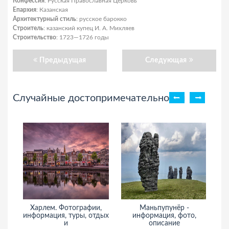
Конфессия
: Русская Православная Церковь
Епархия
: Казанская
Архитектурный стиль
: русское барокко
Строитель
: казанский купец И. А. Михляев
Строительство
: 1723—1726 годы
Предыдущая
Следующая
Случайные достопримечательности
Харлем. Фотографии,
Маньпупунёр -
информация, туры, отдых
информация, фото,
ин
и
описание