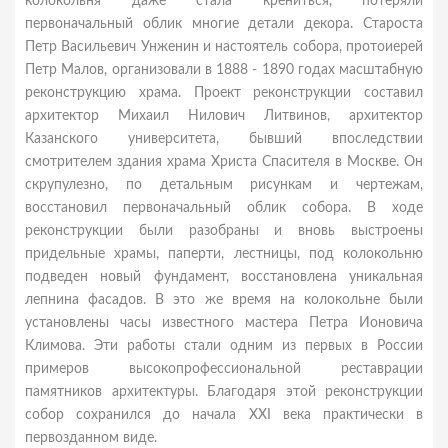
колокольня даже стала крениться, потеряли
первоначальный облик многие детали декора. Староста
Петр Васильевич Унженин и настоятель собора, протоиерей
Петр Малов, организовали в 1888 - 1890 годах масштабную
реконструкцию храма. Проект реконструкции составил
архитектор Михаил Нилович Литвинов, архитектор
Казанского университета, бывший впоследствии
смотрителем здания храма Христа Спасителя в Москве. Он
скрупулезно, по детальным рисункам и чертежам,
восстановил первоначальный облик собора. В ходе
реконструкции были разобраны и вновь выстроены
придельные храмы, паперти, лестницы, под колокольню
подведен новый фундамент, восстановлена уникальная
лепнина фасадов. В это же время на колокольне были
установлены часы известного мастера Петра Ионовича
Климова. Эти работы стали одним из первых в России
примеров высокопрофессиональной реставрации
памятников архитектуры. Благодаря этой реконструкции
собор сохранился до начала XXI века практически в
первозданном виде.