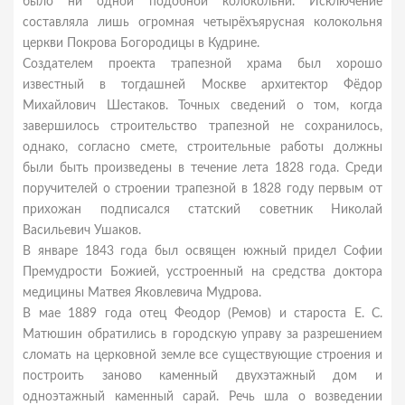
было ни одной подобной колокольни. Исключение
составляла лишь огромная четырёхъярусная колокольня
церкви Покрова Богородицы в Кудрине.
Создателем проекта трапезной храма был хорошо
известный в тогдашней Москве архитектор Фёдор
Михайлович Шестаков. Точных сведений о том, когда
завершилось строительство трапезной не сохранилось,
однако, согласно смете, строительные работы должны
были быть произведены в течение лета 1828 года. Среди
поручителей о строении трапезной в 1828 году первым от
прихожан подписался статский советник Николай
Васильевич Ушаков.
В январе 1843 года был освящен южный придел Софии
Премудрости Божией, усстроенный на средства доктора
медицины Матвея Яковлевича Мудрова.
В мае 1889 года отец Феодор (Ремов) и староста Е. С.
Матюшин обратились в городскую управу за разрешением
сломать на церковной земле все существующие строения и
построить заново каменный двухэтажный дом и
одноэтажный каменный сарай. Речь шла о возведении