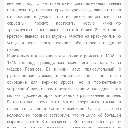
внешний вид с несимметрично расположенным левым
приделом и устаревшей архитектурой тогда явно отставал
от времени, и духовенство и прихожане решились на
серьёзный проект: построить новую каменную
трехъярусную колокольню высотой более 25 метров с
крестом, вынеся её из глубины участка на красную линию
улицы, и после этого соединить оба строения в единое
целое.
Колокольня в классицистском стиле строилась с 1806 по
1810 год под руководством церковного старосты купца
Фёдора Резанова. Её нижний ярус, прямоугольный, с
рустованными углами, представлял собою не только
основание для верхних ярусов, но и торжественно
устроенный вход в храм с использованием палладианского
мотива сдвоенной арки, вписанной в рустованные пилоны.
В настоящее время этот мотив сохранился только в
передней, западной части колокольни. С юга и севера
колокольню позднее застроили, что лишило её большей
выразительности. В то время во всей пресненской округе не