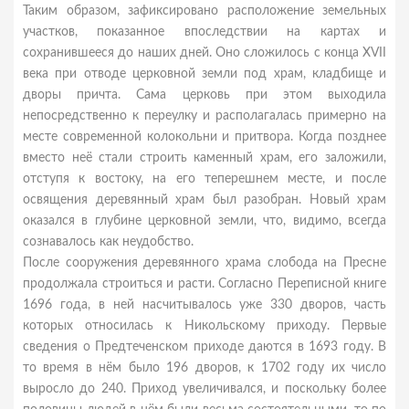
Таким образом, зафиксировано расположение земельных
участков, показанное впоследствии на картах и
сохранившееся до наших дней. Оно сложилось с конца XVII
века при отводе церковной земли под храм, кладбище и
дворы причта. Сама церковь при этом выходила
непосредственно к переулку и располагалась примерно на
месте современной колокольни и притвора. Когда позднее
вместо неё стали строить каменный храм, его заложили,
отступя к востоку, на его теперешнем месте, и после
освящения деревянный храм был разобран. Новый храм
оказался в глубине церковной земли, что, видимо, всегда
сознавалось как неудобство.
После сооружения деревянного храма слобода на Пресне
продолжала строиться и расти. Согласно Переписной книге
1696 года, в ней насчитывалось уже 330 дворов, часть
которых относилась к Никольскому приходу. Первые
сведения о Предтеченском приходе даются в 1693 году. В
то время в нём было 196 дворов, к 1702 году их число
выросло до 240. Приход увеличивался, и поскольку более