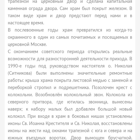
трапезной на церковный двор и сделана капитальная
каменная ограда двора. Сам храм был покрыт железом. В
таком виде храм и двор предстают перед нами и в
настоящее время.
В послевоенные годы храм превратился из когда-то
окраинного в один из самых почитаемых и посещаемых в
церковной Москве.
С окончанием советского периода открылись реальные
возможности для разносторонней деятельности прихода. В
1990-е годы под руководством настоятеля о. Николая
(Ситникова) были выполнены значительные ремонтные
работы: крыша храма покрыта листовой медью с заменой и
переборкой стропил и подрешетника. Позолочен крест с
колокольни. Возобновлён колокольный звон. Колокола из
северного притвора, где ютилась звонница, вынесены
наверх; к набору малых был добавлен большой новый
колокол. При входе в храм в боковых нишах установлены
иконы Св. Иоанна Крестителя и Св. Николая, восстановлены
иконы на жести над окнами трапезной с юга и севера и на
южных въездных воротах. Двор вымощен брусчаткой.