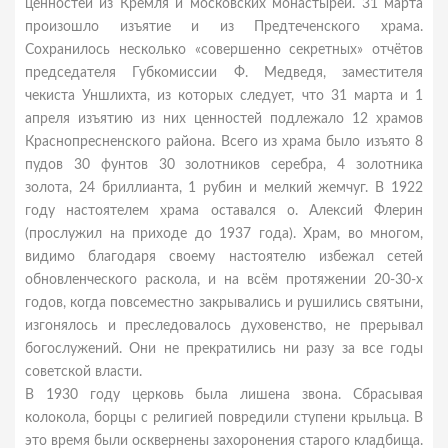
ценностей из Кремля и московских монастырей. 31 марта
произошло изъятие и из Предтеченского храма.
Сохранилось несколько «совершенно секретных» отчётов
председателя Губкомиссии Ф. Медведя, заместителя
чекиста Уншлихта, из которых следует, что 31 марта и 1
апреля изъятию из них ценностей подлежало 12 храмов
Краснопресненского района. Всего из храма было изъято 8
пудов 30 фунтов 30 золотников серебра, 4 золотника
золота, 24 бриллианта, 1 рубин и мелкий жемчуг. В 1922
году настоятелем храма оставался о. Алексий Флерин
(прослужил на приходе до 1937 года). Храм, во многом,
видимо благодаря своему настоятелю избежал сетей
обновленческого раскола, и на всём протяжении 20-30-х
годов, когда повсеместно закрывались и рушились святыни,
изгонялось и преследовалось духовенство, не прерывал
богослужений. Они не прекратились ни разу за все годы
советской власти.
В 1930 году церковь была лишена звона. Сбрасывая
колокола, борцы с религией повредили ступени крыльца. В
это время были осквернены захоронения старого кладбища.