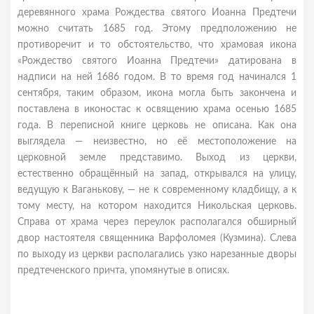
деревянного храма Рождества святого Иоанна Предтечи
можно считать 1685 год. Этому предположению не
противоречит и то обстоятельство, что храмовая икона
«Рождество святого Иоанна Предтечи» датирована в
надписи на ней 1686 годом. В то время год начинался 1
сентября, таким образом, икона могла быть закончена и
поставлена в иконостас к освящению храма осенью 1685
года. В переписной книге церковь не описана. Как она
выглядела — неизвестно, но её местоположение на
церковной земле представимо. Выход из церкви,
естественно обращённый на запад, открывался на улицу,
ведущую к Ваганькову, — не к современному кладбищу, а к
тому месту, на котором находится Никольская церковь.
Справа от храма через переулок располагался обширный
двор настоятеля священника Варфоломея (Кузмина). Слева
по выходу из церкви располагались узко нарезанные дворы
предтеченского причта, упомянутые в описях.