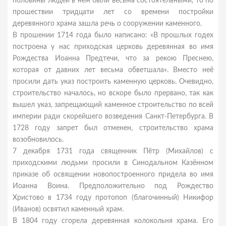
половины людей в нём были весьма состоятельными, то по
прошествии тридцати лет со времени постройки
деревянного храма зашла речь о сооружении каменного.
В прошении 1714 года было написано: «В прошлых годех
построена у нас приходская церковь деревянная во имя
Рождества Иоанна Предтечи, что за рекою Преснею,
которая от давних лет весьма обветшала». Вместо неё
просили дать указ построить каменную церковь. Очевидно,
строительство началось, но вскоре было прервано, так как
вышел указ, запрещающий каменное строительство по всей
империи ради скорейшего возведения Санкт-Петербурга. В
1728 году запрет был отменен, строительство храма
возобновилось.
7 декабря 1731 года священник Пётр (Михайлов) с
приходскими людьми просили в Синодальном Казённом
приказе об освящении новопостроенного придела во имя
Иоанна Воина. Предположительно под Рождество
Христово в 1734 году протопоп (благочинный) Никифор
(Иванов) освятил каменный храм.
В 1804 году сгорела деревянная колокольня храма. Его