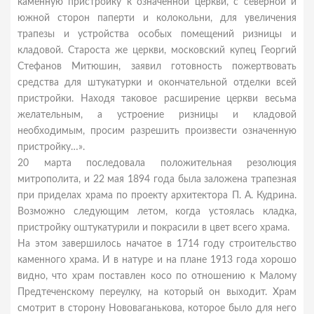
каменную пристройку к означенной церкви, с северной и
южной сторон паперти и колокольни, для увеличения
трапезы и устройства особых помещений ризницы и
кладовой. Староста же церкви, московский купец Георгий
Стефанов Митюшин, заявил готовность пожертвовать
средства для штукатурки и окончательной отделки всей
пристройки. Находя таковое расширение церкви весьма
желательным, а устроение ризницы и кладовой
необходимым, просим разрешить произвести означенную
пристройку…».
20 марта последовала положительная резолюция
митрополита, и 22 мая 1894 года была заложена трапезная
при приделах храма по проекту архитектора П. А. Кудрина.
Возможно следующим летом, когда устоялась кладка,
пристройку оштукатурили и покрасили в цвет всего храма.
На этом завершилось начатое в 1714 году строительство
каменного храма. И в натуре и на плане 1913 года хорошо
видно, что храм поставлен косо по отношению к Малому
Предтеченскому переулку, на который он выходит. Храм
смотрит в сторону Нововаганькова, которое было для него