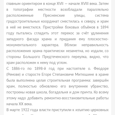
главным ориентиром в конце XVII — начале XVIII века. Затем
в топографии местности возобладали параллельно
расположенные Пресненские улицы, система
градостроительных координат сместилась к северу, и храм
в неё не вместился. Пристройки боковых объёмов в 1894
году пытались сгладить этот перекос за счёт удлинения
западного фасада храма и придания ему плоскостно-
монументального характера. Вблизи неправильность
расположения храма практически незаметна, но издали, со
стороны Большого Предтеченского переулка, видно, что
храм расположен к нему под углом.
С 1886-го по 1898-й год при настоятеле о. Феодоре
(Ремове) и старосте Егоре Степановиче Митюшине в храме
была выполнена целая строительная программа: завершён
храм, полностью обновлено его внутреннее убранство,
построены новая школа, богадельня и дом причта. Ко всему
этому надо добавить ремонтно-восстановительные работы
начала XX века.
В марте 1922 года власти приступили к изъятию церковных