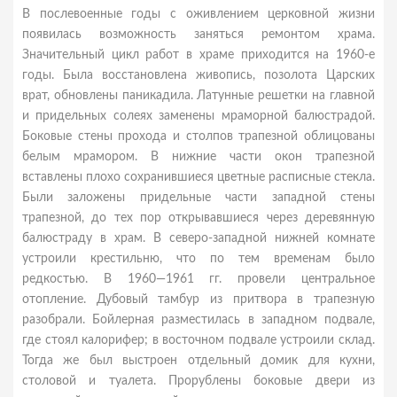
В послевоенные годы с оживлением церковной жизни
появилась возможность заняться ремонтом храма.
Значительный цикл работ в храме приходится на 1960-е
годы. Была восстановлена живопись, позолота Царских
врат, обновлены паникадила. Латунные решетки на главной
и придельных солеях заменены мраморной балюстрадой.
Боковые стены прохода и столпов трапезной облицованы
белым мрамором. В нижние части окон трапезной
вставлены плохо сохранившиеся цветные расписные стекла.
Были заложены придельные части западной стены
трапезной, до тех пор открывавшиеся через деревянную
балюстраду в храм. В северо-западной нижней комнате
устроили крестильню, что по тем временам было
редкостью. В 1960—1961 гг. провели центральное
отопление. Дубовый тамбур из притвора в трапезную
разобрали. Бойлерная разместилась в западном подвале,
где стоял калорифер; в восточном подвале устроили склад.
Тогда же был выстроен отдельный домик для кухни,
столовой и туалета. Прорублены боковые двери из