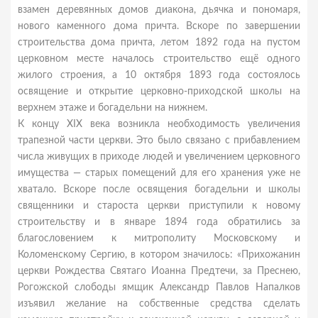
взамен деревянных домов диакона, дьячка и пономаря,
нового каменного дома причта. Вскоре по завершении
строительства дома причта, летом 1892 года на пустом
церковном месте началось строительство ещё одного
жилого строения, а 10 октября 1893 года состоялось
освящение и открытие церковно-приходской школы на
верхнем этаже и богадельни на нижнем.
К концу XIX века возникла необходимость увеличения
трапезной части церкви. Это было связано с прибавлением
числа живущих в приходе людей и увеличением церковного
имущества — старых помещений для его хранения уже не
хватало. Вскоре после освящения богадельни и школы
священники и староста церкви приступили к новому
строительству и в январе 1894 года обратились за
благословением к митрополиту Московскому и
Коломенскому Сергию, в котором значилось: «Прихожанин
церкви Рождества Святаго Иоанна Предтечи, за Преснею,
Рогожской слободы ямщик Александр Павлов Напалков
изъявил желание на собственные средства сделать