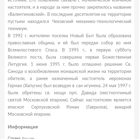
источник. Его появление связали с мученической кончиной
настоятеля, и в народе за ним прочно закрепилось название
«Валентиновский». В последние десятилетия на территории
пустыни находился Чеховский механико-технологический
техникум.
В 1992 г. жителями поселка Новый Быт была образована
православная община, и ей был передан собор во имя
Всемилостивого Спаса. В 1995 г., в первую субботу
Великого поста, была совершена первая Божественная
Литургия. 1 июня 1995 г. было оглашено решение Св.
Синода о возобновлении монашеской жизни на территории
обители, а ранее назначенный настоятель иеромонах
Герман (Хапугин) был возведен в сан игумена. 24 мая 1997 г.
были обретены св. мощи прп. Давида (местночтимый
святой Московской епархии). Сейчас настоятелем является
епископ Серпуховской Роман (Гаврилов), викарий
Московской епархии.
Информация
Страна
: Россия