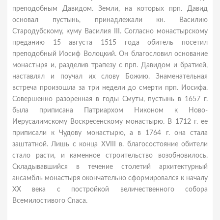
преподобным Давидом. Земли, на которых прп. Давид
основал пустынь, принадлежали кн. Василию
Стародубскому, куму Василия III. Согласно монастырскому
преданию 15 августа 1515 года обитель посетил
преподобный Иосиф Волоцкий. Он благословил основание
монастыря и, разделив трапезу с прп. Давидом и братией,
наставлял и поучал их слову Божию. Знаменательная
встреча произошла за три недели до смерти прп. Иосифа.
Совершенно разоренная в годы Смуты, пустынь в 1657 г.
была приписана Патриархом Никоном к Ново-
Иерусалимскому Воскресенскому монастырю. В 1712 г. ее
приписали к Чудову монастырю, а в 1764 г. она стала
заштатной. Лишь с конца XVIII в. благосостояние обители
стало расти, и каменное строительство возобновилось.
Складывавшийся в течение столетий архитектурный
ансамбль монастыря окончательно сформировался к началу
XX века с постройкой величественного собора
Всемилостивого Спаса.