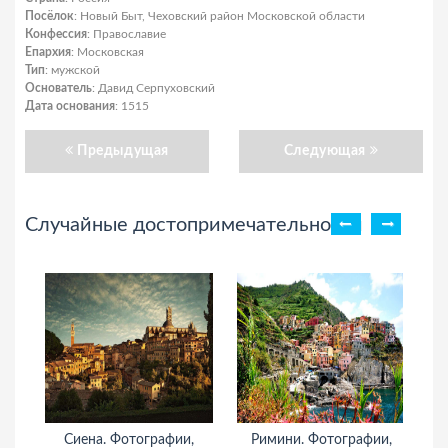
Посёлок
: Новый Быт, Чеховский район Московской области
Конфессия
: Православие
Епархия
: Московская
Тип
: мужской
Основатель
: Давид Серпуховский
Дата основания
: 1515
Предыдущая
Следующая
Случайные достопримечательности
Сиена. Фотографии,
Римини. Фотографии,
Ос