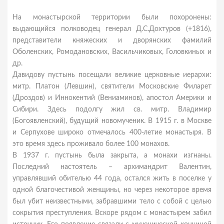
На монастырской территории были похоронены:
выдающийся полководец генерал Д.С.Дохтуров (+1816),
представители княжеских и дворянских фамилий
Оболенских, Ромодановских, Васильчиковых, Головкиных и
др.
Давидову пустынь посещали великие церковные иерархи:
митр. Платон (Левшин), святители Московские Филарет
(Дроздов) и Иннокентий (Вениаминов), апостол Америки и
Сибири. Здесь подолгу жил св. митр. Владимир
(Богоявленский), будущий новомученик. В 1915 г. в Москве
и Серпухове широко отмечалось 400-летие монастыря. В
это время здесь проживало более 100 монахов.
В 1937 г. пустынь была закрыта, а монахи изгнаны.
Последний настоятель – архимандрит Валентин,
управлявший обителью 44 года, остался жить в поселке у
одной благочестивой женщины, но через некоторое время
был убит неизвестными, забравшими тело с собой с целью
сокрытия преступления. Вскоре рядом с монастырем забил