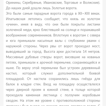
Оринины, Серебряные, Ивановские, Торговые и Волжские).
До наших дней дошли лишь Золотые ворота.
Это были самые парадные ворота города в XII—XIII веках.
Ипатьевская летопись сообщает, что князь их золотом
«учини», имея в виду, что они были покрыты листами
золоченой меди, ярко блестевшей на солнце и поражавшей
воображение современников. Вплотную к воротам с севера
и юга примыкали насыпные валы с глубокими рвами с
наружной стороны. Через рвы от ворот проходил мост,
выводивший за город. Высота арки достигала 14 метров.
Массивные дубовые створы ворот, висевшие на кованых
петлях, примыкали к арочной перемычке, сохраняющейся и
ныне. По верху этой перемычки был устроен деревянный
настил, который служил дополнительной боевой
площадкой. От настила сохранились лишь гнёзда для
балок в кладке стен. Вход на площадку осуществлялся
через дверной проем в южной стене, в толще которой
проходила каменная лестница с ползучим коробовым
сводом. На этом же уровне с противоположной стороны