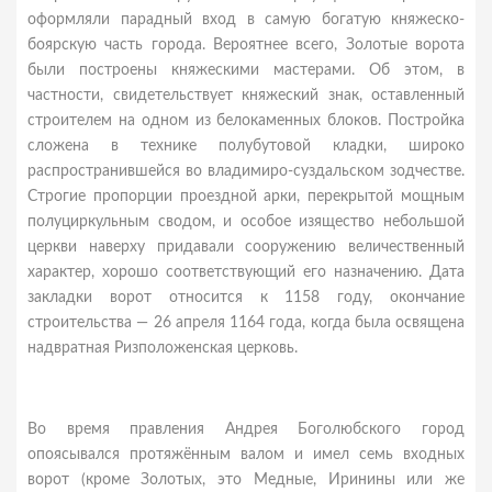
оформляли парадный вход в самую богатую княжеско-
боярскую часть города. Вероятнее всего, Золотые ворота
были построены княжескими мастерами. Об этом, в
частности, свидетельствует княжеский знак, оставленный
строителем на одном из белокаменных блоков. Постройка
сложена в технике полубутовой кладки, широко
распространившейся во владимиро-суздальском зодчестве.
Строгие пропорции проездной арки, перекрытой мощным
полуциркульным сводом, и особое изящество небольшой
церкви наверху придавали сооружению величественный
характер, хорошо соответствующий его назначению. Дата
закладки ворот относится к 1158 году, окончание
строительства — 26 апреля 1164 года, когда была освящена
надвратная Ризположенская церковь.
Во время правления Андрея Боголюбского город
опоясывался протяжённым валом и имел семь входных
ворот (кроме Золотых, это Медные, Иринины или же