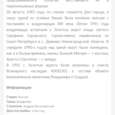
предпринимались попытки восстановить их в
первоначальных формах.
20 августа 1983 года, по случаю торжеств Дня города, в
нишу одной из угловых башен была вложена капсула с
посланием к владимирцам XXI века. Летом 1991 года
владимирцы встречали у Золотых ворот мощи святого
Серафима Саровского, торжественно перевозимые из
Санкт-Петербурга в с. Дивеево Нижегородской области. В
середине 1990-х годов над аркой ворот были помещены,
как и в былые времена, иконы: Божьей Матери — с востока,
Христа Спасителя — с запада.
В 1992 г. Золотые ворота были включены в список
Всемирного наследия ЮНЕСКО в составе объекта
Белокаменные памятники Владимира и Суздаля.
Информация
Страна
: Россия
Город
: Владимир
Строитель
: Андрей Боголюбский
Дата постройки
: 1164 год