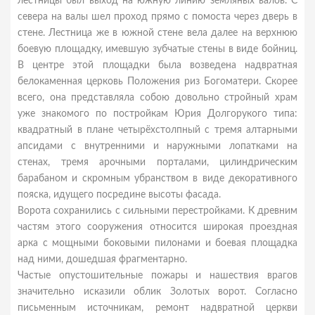
лестницы был выход на южную линию земляных валов. С
севера на валы шел проход прямо с помоста через дверь в
стене. Лестница же в южной стене вела далее на верхнюю
боевую площадку, имевшую зубчатые стены в виде бойниц.
В центре этой площадки была возведена надвратная
белокаменная церковь Положения риз Богоматери. Скорее
всего, она представляла собою довольно стройный храм
уже знакомого по постройкам Юрия Долгорукого типа:
квадратный в плане четырёхстолпный с тремя алтарными
апсидами с внутренними и наружными лопатками на
стенах, тремя арочными порталами, цилиндрическим
барабаном и скромным убранством в виде декоративного
пояска, идущего посредине высоты фасада.
Ворота сохранились с сильными перестройками. К древним
частям этого сооружения относится широкая проездная
арка с мощными боковыми пилонами и боевая площадка
над ними, дошедшая фрагментарно.
Частые опустошительные пожары и нашествия врагов
значительно исказили облик Золотых ворот. Согласно
письменным источникам, ремонт надвратной церкви