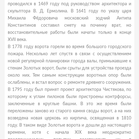
проводился в 1469 году под руководством архитектора и
скульптора В. Д. Ермолина. В 1641 году по указу царя
Михаила Фёдоровича московский зодчий Антипа
Константинов составил смету на починку врат, но
восстановительные работы были начаты только в конце
XVII века.
В 1778 году ворота горели во время большого городского
пожара. Несколько лет спустя в связи с осуществлением
новой регулярной планировки города валы, примыкавшие к
стенам Золотых ворот, были срыты для устройства проезда
около них. Тем самым конструкции воротных опор были
ослаблены, и встал вопрос о ремонте древнего сооружения.
В 1795 году был принят проект архитектора Чистякова, по
которому к углам пилонов были пристроены контрфорсы,
заключенные в круглые башни. В это же время были
переложены заново из старого камня своды ворот, а на них
возведена новая церковь из кирпича, освященная в 1810
году. В таком виде Золотые ворота и дошли до настоящего
времени, хотя с начала XIX века неоднократно