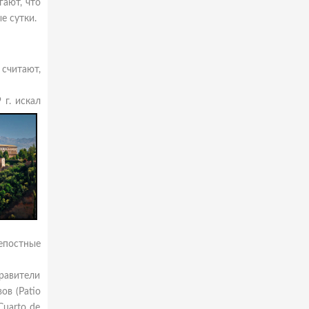
гают, что
е сутки.
считают,
 г. искал
епостные
равители
ов (Patio
Cuarto de