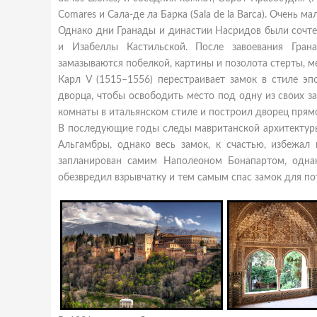
Comares и Сала-де ла Барка (Sala de la Barca). Очень
Однако дни Гранады и династии Насридов были сочтен
и Изабеллы Кастильской. После завоевания Гран
замазываются побелкой, картины и позолота стерты, м
Карл V (1515–1556) перестраивает замок в стиле э
дворца, чтобы освободить место под одну из своих за
комнаты в итальянском стиле и построил дворец прямо
В последующие годы следы мавританской архитектуры
Альгамбры, однако весь замок, к счастью, избежал
запланирован самим Наполеоном Бонапартом, одна
обезвредил взрывчатку и тем самым спас замок для по