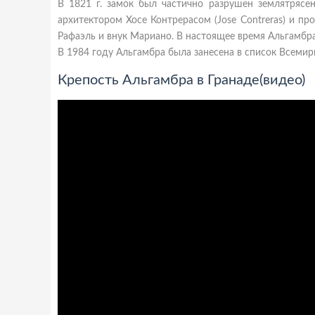
В 1821 г. замок был частично разрушен землятрясе
архитектором Хосе Контрерасом (Jose Contreras) и п
Рафаэль и внук Мариано. В настоящее время Альгамбра
В 1984 году Альгамбра была занесена в список Всемирн
Крепость Альгамбра в Гранаде(видео)