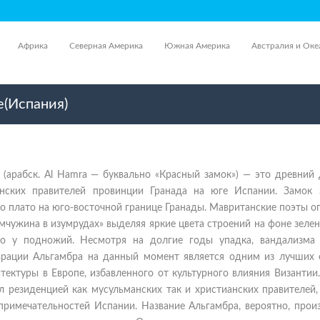
Африка
Северная Америка
Южная Америка
Австралия и Оке
е(Испания)
(арабск. Al Hamra — буквально «Красный замок») — это древний 
нских правителей провинции Гранада на юге Испании. Замок 
о плато на юго-восточной границе Гранады. Мавританские поэты 
мчужина в изумрудах» выделяя яркие цвета строений на фоне зелен
го у подножий. Несмотря на долгие годы упадка, вандализма
врации Альгамбра на данный момент является одним из лучших 
тектуры в Европе, избавленного от культурного влияния Византии
 резиденцией как мусульманских так и христианских правителей,
примечательностей Испании. Название Альгамбра, вероятно, прои