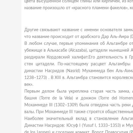
цвета высушенной солнцем глины или кирпичей, из ко
название произошло от «красного пламени факелов», к
Другие связывают название с именеи основателя зам
что название происходит от арабского Дар Аль-Амра (D
В любом случае, первые упоминания об Альгамбре отн
убежище в Алькасабе (Alcazaba),
цитадели нынешней Ал
раздирали Кордовский халифат.Его деятельность в Г
стен цитадели. По-настоящему расцвет Альгамбры
династии Насридов (Nasrid) Мухаммеда бен Аль-Ахм
1238–1273) . В XIII в. Альгамбра становится королевс
век».
Первым делом была укреплена старая часть замка, 
башня (Torre de la Vela) и донжон (Torre del Home
Мохаммеде III (1302–1309) была отведена часть рек
валы. При Мохаммеде III также строятся общественные 
Наиболее значительный вклад в становление Альг
Династии Насридов: Юсуф I (Yusuf I, 1333–1353) и Му
de los Leones) и соседних комнат, Ворот Правосудия (Pu