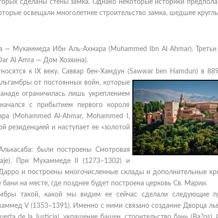
торых сделаны стены замка. Однако некоторые историки предпола
оторые освещали многолетнее строительство замка, шедшее круглы
ка — Мухаммеда Ибн Аль-Ахмара (Muhammed Ibn Al Ahmar). Третьи 
ar Al Amra — Дом Хозяина).
осятся к IX веку. Саввар бен-Хамдун (Sawwar ben Hamdun) в 889
ьгамбры от постоянных войн, которые
ранаде ограничилась лишь укреплением
 начался с прибытием первого короля
ара (Mohammed Al-Ahmar, Mohammed I,
кой резиденцией и наступает ее «золотой
Алькасаба: были построены Смотровая
naje). При Мухаммеде II (1273–1302) и
и Дарро и построены многочисленные склады и дополнительные кр
бани на месте, где позднее будет построена церковь Св. Марии.
амбры такой, какой мы видим ее сейчас сделали следующие п
хаммед V (1353–1391). Именно с ними связано создание Дворца льв
erta de la Justicia), украшение башен, строительство бань (Ba?os), 