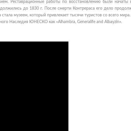
нием. Реставрационные работы по восстановлению были начаты в
родолжились до 1830 г. После смерти Контрераса его дело продо
 стала музеем, который привлекает тысячи туристов со всего мира.
ого Наследия ЮНЕСКО как «Alhambra, Generalife and Albayzin».