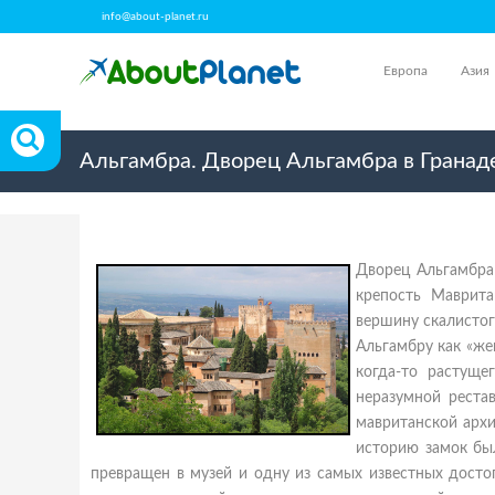
info@about-planet.ru
Европа
Азия
Альгамбра. Дворец Альгамбра в Гранад
Дворец Альгамбра 
крепость Маврита
вершину скалистог
Альгамбру как «же
когда-то растуще
неразумной реста
мавританской архи
историю замок был
превращен в музей и одну из самых известных досто