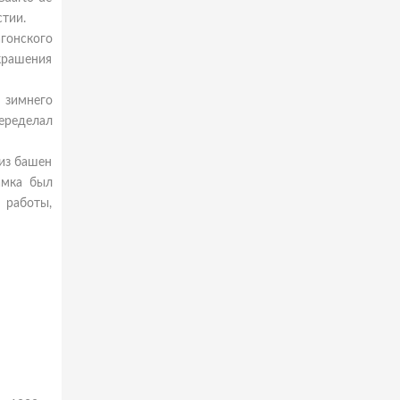
стии.
агонского
крашения
 зимнего
переделал
из башен
амка был
 работы,