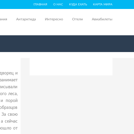
ГЛАВНАЯ
О НАС
КУДА ЕХАТЬ
КАРТА МИРА
ания
Антарктида
Интересно
Отели
Авиабилеты
дворец и
занимает
описывали
ого леса,
 и порой
образцов
. За свою
 а сейчас
зошло от