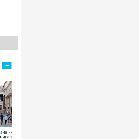
на - фото,
Село Заансе-Сханс - фото,
писание
информация, описание