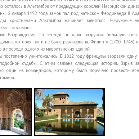
 мало осталось в Альгамбре от предыдущих королей Насридской дина
ы. 2 января 1492 года замок пал под натиском Фердинанда II Ар
ады христианами Альгамбра начинает меняться. Наружные у
ебель поломана.
похи Возрождения. По легенде он даже разрушил большую часть
думок, которая так и не была реализована. Филип V (1700–1746) 
 в посреди одного из мавританских зданий.
 постепенно уничтожались. В 1812 году французы взорвали одну 
 подобной судьбы. С этим связана следующая история. Взрыв з
ко один из командиров, которому было поручено провести все
томков.