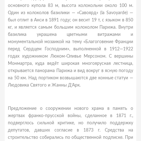
основного купола 83 м, высота колокольни около 100 м.
Один из колоколов базилики — «Савоярд» (la Savoyarde) —
был отлит в Анси в 1891 году; он весит 19 т, с языком в 850
кг, и является самым большим колоколом Парижа. Внутри
базилика украшена цветными витражами и
монументальной мозаикой на тему «Благоговение Франции
перед Сердцем Господним», выполненной в 1912—1922
годах художником Люком-Оливье Мерсоном. С вершины
Монмартра, куда ведёт широкая многоярусная лестница,
открывается панорама Парижа и вид вокруг в ясную погоду
на 50 км. Над портиком возвышаются две конные статуи —
Людовика Святого и Жанны Д’Арк.
Предложение о сооружении нового храма в память о
жертвах франко-прусской войны, сделанное в 1871 г.,
подверглось сильной критике, но получило поддержку
депутатов, давших согласие в 1873 г. Средства на
строительство собирались по общественной подписке. При