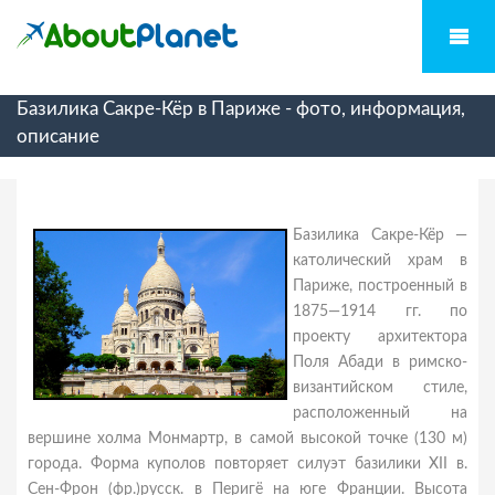
Базилика Сакре-Кёр в Париже - фото, информация,
описание
Базилика Сакре-Кёр —
католический храм в
Париже, построенный в
1875—1914 гг. по
проекту архитектора
Поля Абади в римско-
византийском стиле,
расположенный на
вершине холма Монмартр, в самой высокой точке (130 м)
города. Форма куполов повторяет силуэт базилики XII в.
Сен-Фрон (фр.)русск. в Перигё на юге Франции. Высота