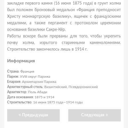
закладке первого камня (16 июня 1875 года) в грунт холма
был положен бронзовый медальон «Франция преподносит
Христу монмартрскую базилику», ящичек с французскими
медалями, а также пергамент с протоколом церемонии
основания базилики Сакре-Кёр.
Работы вскоре были прерваны для того, чтобы укрепить
почву холма, изрытого старинными каменоломнями.
Строительство закончилось лишь в 1914 г.
Информация
Страна
: Франция
Париж
: XVIII округ Парижа
Епархия
: Архиепархия Парижа
Архитектурный стиль
: Византийский, Псевдороманский
Архитектор
: Поль Абади
Дата основания
: 1875 и 1914
Строительство
: 16 июня 1875 года—1914 годы
Предыдущая
Следующая