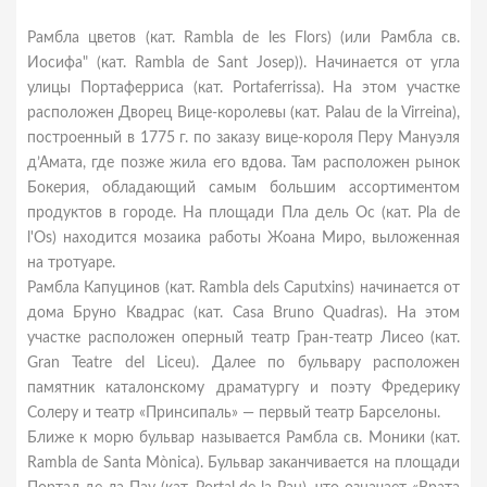
Рамбла цветов (кат. Rambla de les Flors) (или Рамбла св.
Иосифа" (кат. Rambla de Sant Josep)). Начинается от угла
улицы Портаферриса (кат. Portaferrissa). На этом участке
расположен Дворец Вице-королевы (кат. Palau de la Virreina),
построенный в 1775 г. по заказу вице-короля Перу Мануэля
д’Амата, где позже жила его вдова. Там расположен рынок
Бокерия, обладающий самым большим ассортиментом
продуктов в городе. На площади Пла дель Ос (кат. Pla de
l'Os) находится мозаика работы Жоана Миро, выложенная
на тротуаре.
Рамбла Капуцинов (кат. Rambla dels Caputxins) начинается от
дома Бруно Квадрас (кат. Casa Bruno Quadras). На этом
участке расположен оперный театр Гран-театр Лисео (кат.
Gran Teatre del Liceu). Далее по бульвару расположен
памятник каталонскому драматургу и поэту Фредерику
Солеру и театр «Принсипаль» — первый театр Барселоны.
Ближе к морю бульвар называется Рамбла св. Моники (кат.
Rambla de Santa Mònica). Бульвар заканчивается на площади