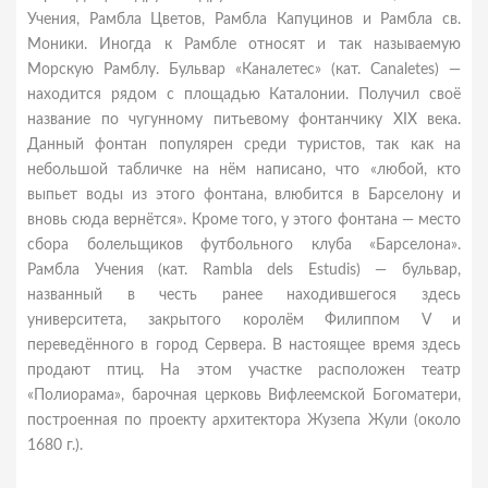
Учения, Рамбла Цветов, Рамбла Капуцинов и Рамбла св.
Моники. Иногда к Рамбле относят и так называемую
Морскую Рамблу. Бульвар «Каналетес» (кат. Canaletes) —
находится рядом с площадью Каталонии. Получил своё
название по чугунному питьевому фонтанчику XIX века.
Данный фонтан популярен среди туристов, так как на
небольшой табличке на нём написано, что «любой, кто
выпьет воды из этого фонтана, влюбится в Барселону и
вновь сюда вернётся». Кроме того, у этого фонтана — место
сбора болельщиков футбольного клуба «Барселона».
Рамбла Учения (кат. Rambla dels Estudis) — бульвар,
названный в честь ранее находившегося здесь
университета, закрытого королём Филиппом V и
переведённого в город Сервера. В настоящее время здесь
продают птиц. На этом участке расположен театр
«Полиорама», барочная церковь Вифлеемской Богоматери,
построенная по проекту архитектора Жузепа Жули (около
1680 г.).