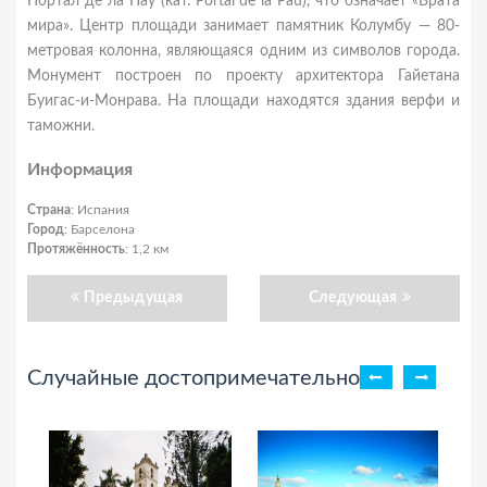
Портал де ла Пау (кат. Portal de la Pau), что означает «Врата
мира». Центр площади занимает памятник Колумбу — 80-
метровая колонна, являющаяся одним из символов города.
Монумент построен по проекту архитектора Гайетана
Буигас-и-Монрава. На площади находятся здания верфи и
таможни.
Информация
Страна
: Испания
Город
: Барселона
Протяжённость
: 1,2 км
Предыдущая
Следующая
Случайные достопримечательности