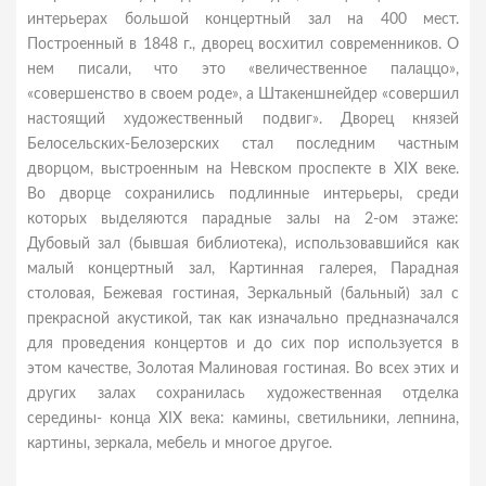
интерьерах большой концертный зал на 400 мест.
Построенный в 1848 г., дворец восхитил современников. О
нем писали, что это «величественное палаццо»,
«совершенство в своем роде», а Штакеншнейдер «совершил
настоящий художественный подвиг». Дворец князей
Белосельских-Белозерских стал последним частным
дворцом, выстроенным на Невском проспекте в XIX веке.
Во дворце сохранились подлинные интерьеры, среди
которых выделяются парадные залы на 2-ом этаже:
Дубовый зал (бывшая библиотека), использовавшийся как
малый концертный зал, Картинная галерея, Парадная
столовая, Бежевая гостиная, Зеркальный (бальный) зал с
прекрасной акустикой, так как изначально предназначался
для проведения концертов и до сих пор используется в
этом качестве, Золотая Малиновая гостиная. Во всех этих и
других залах сохранилась художественная отделка
середины- конца XIX века: камины, светильники, лепнина,
картины, зеркала, мебель и многое другое.