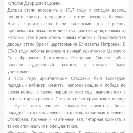
куполов Дворцовой церкви.
Дворец стали возводить в 1717 году, и сегодня дворец
принято считать шедевром в стиле русского барокко.
Этапы строительства были сложными, для строения
привлекалось немалое количество архитекторов, первым из
которых стал Браунштейн. Новым этапом в строительстве
дворца стало Время царствования Елизаветы Петровны. В
1748 году работы возглавил первый архитектор Царского
Села Франческо Бартоломео Растрелли. Однако войны
нанесли чудовищный разгром, и комнаты были
уничтожены.
В 1812 году архитектором Стасовым был воссоздан
парадный кабинет, комнаты, напоминающие о победе во
время войны, а также парадная лестница, выполненная в
стиле «второго рококо». С тех пор в Екатерининском дворце
– музее, выставочными комнатами являются: белая
парадная столовая, Зеленая столовая, малиновая и зеленая
Столбовая, тронный и картинный зал, янтарная комната, а
также опочивальня и официантская.