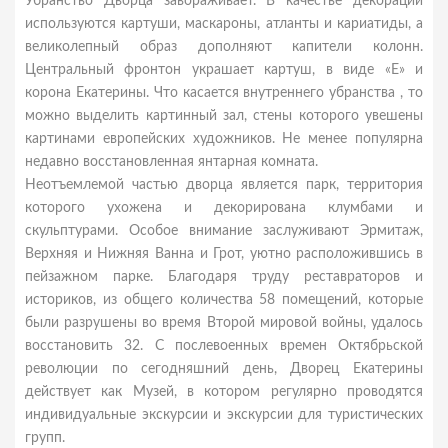
Убранство Дворца завораживает. В качестве декораций
используются картуши, маскароны, атланты и кариатиды, а
великолепный образ дополняют капители колонн.
Центральный фронтон украшает картуш, в виде «Е» и
корона Екатерины. Что касается внутреннего убранства , то
можно выделить картинный зал, стены которого увешены
картинами европейских художников. Не менее популярна
недавно восстановленная янтарная комната.
Неотъемлемой частью дворца является парк, территория
которого ухожена и декорирована клумбами и
скульптурами. Особое внимание заслуживают Эрмитаж,
Верхняя и Нижняя Ванна и Грот, уютно расположившись в
пейзажном парке. Благодаря труду реставраторов и
историков, из общего количества 58 помещений, которые
были разрушены во время Второй мировой войны, удалось
восстановить 32. С послевоенных времен Октябрьской
революции по сегодняшний день, Дворец Екатерины
действует как Музей, в котором регулярно проводятся
индивидуальные экскурсии и экскурсии для туристических
групп.