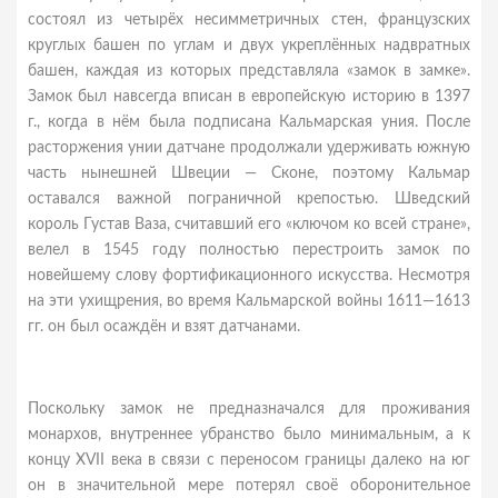
состоял из четырёх несимметричных стен, французских
круглых башен по углам и двух укреплённых надвратных
башен, каждая из которых представляла «замок в замке».
Замок был навсегда вписан в европейскую историю в 1397
г., когда в нём была подписана Кальмарская уния. После
расторжения унии датчане продолжали удерживать южную
часть нынешней Швеции — Сконе, поэтому Кальмар
оставался важной пограничной крепостью. Шведский
король Густав Ваза, считавший его «ключом ко всей стране»,
велел в 1545 году полностью перестроить замок по
новейшему слову фортификационного искусства. Несмотря
на эти ухищрения, во время Кальмарской войны 1611—1613
гг. он был осаждён и взят датчанами.
Поскольку замок не предназначался для проживания
монархов, внутреннее убранство было минимальным, а к
концу XVII века в связи с переносом границы далеко на юг
он в значительной мере потерял своё оборонительное