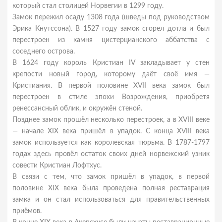
который стал столицей Норвегии в 1299 году.
Замок пережил осаду 1308 года (шведы под руководством
Эрика Кнутссона). В 1527 году замок сгорел дотла и был
перестроен из камня цистерцианского аббатства с
соседнего острова.
В 1624 году король Кристиан IV закладывает у стен
крепости новый город, которому даёт своё имя —
Кристиания. В первой половине XVII века замок был
перестроен в стиле эпохи Возрождения, приобретя
ренессансный облик, и окружён стеной.
Позднее замок прошёл несколько перестроек, а в XVIII веке
— начале XIX века пришёл в упадок. С конца XVIII века
замок используется как королевская тюрьма. В 1787-1797
годах здесь провёл остаток своих дней норвежский узник
совести Кристиан Лофтхус.
В связи с тем, что замок пришёл в упадок, в первой
половине XIX века была проведена полная реставрация
замка и он стал использоваться для правительственных
приёмов.