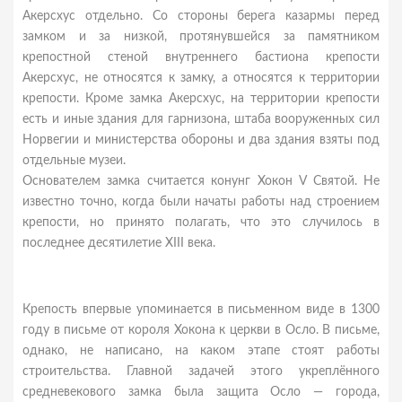
Акерсхус отдельно. Со стороны берега казармы перед
замком и за низкой, протянувшейся за памятником
крепостной стеной внутреннего бастиона крепости
Акерсхус, не относятся к замку, а относятся к территории
крепости. Кроме замка Акерсхус, на территории крепости
есть и иные здания для гарнизона, штаба вооруженных сил
Норвегии и министерства обороны и два здания взяты под
отдельные музеи.
Основателем замка считается конунг Хокон V Святой. Не
известно точно, когда были начаты работы над строением
крепости, но принято полагать, что это случилось в
последнее десятилетие XIII века.
Крепость впервые упоминается в письменном виде в 1300
году в письме от короля Хокона к церкви в Осло. В письме,
однако, не написано, на каком этапе стоят работы
строительства. Главной задачей этого укреплённого
средневекового замка была защита Осло — города,