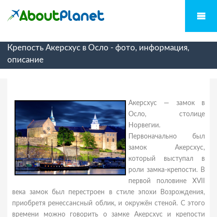
Крепость Акерсхус в Осло - фото, информация,
описание
Акерсхус — замок в
Осло, столице
Норвегии.
Первоначально был
замок Акерсхус,
который выступал в
роли замка-крепости. В
первой половине XVII
века замок был перестроен в стиле эпохи Возрождения,
приобретя ренессансный облик, и окружён стеной. С этого
времени можно говорить о замке Акерсхус и крепости