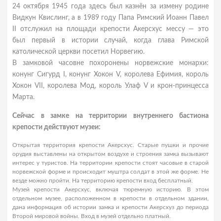
24 октября 1945 года здесь был казнён за измену родине
Видкун Квислинг, а в 1989 году Папа Римский Иоанн Павел
II отслужил на площади крепости Акерсхус мессу — это
был первый в истории случай, когда глава Римской
католической церкви посетил Норвегию.
В замковой часовне похоронены норвежские монархи:
конунг Сигурд I, конунг Хокон V, королева Ефимия, король
Хокон VII, королева Мод, король Улаф V и крон-принцесса
Марта.
Сейчас в замке на территории внутреннего бастиона
крепости действуют музеи:
Открытая территория крепости Акерсхус. Старые пушки и прочие
орудия выставлены на открытом воздухе и строения замка вызывают
интерес у туристов. На территории крепости стоят часовые в старой
норвежской форме и происходит муштра солдат в этой же форме. Не
везде можно пройти. На территорию крепости вход бесплатный.
Музей крепости Акерсхус, включая тюремную историю. В этом
отдельном музее, расположенном в крепости в отдельном здании,
дана информация об истории замка и крепости Акерсхуз до периода
Второй мировой войны. Вход в музей отдельно платный.