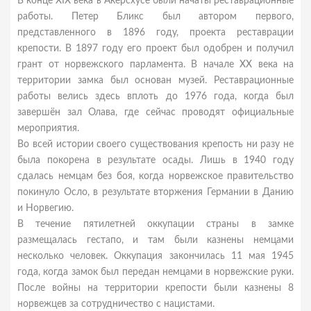
В конце XIX века в Акерсхусе были начаты реставрационные
работы. Петер Бликс был автором первого,
представленного в 1896 году, проекта реставрации
крепости. В 1897 году его проект был одобрен и получил
грант от норвежского парламента. В начале XX века на
территории замка был основан музей. Реставрационные
работы велись здесь вплоть до 1976 года, когда был
завершён зал Олава, где сейчас проводят официальные
мероприятия.
Во всей истории своего существования крепость ни разу не
была покорена в результате осады. Лишь в 1940 году
сдалась немцам без боя, когда норвежское правительство
покинуло Осло, в результате вторжения Германии в Данию
и Норвегию.
В течение пятилетней оккупации страны в замке
размещалась гестапо, и там были казнены немцами
несколько человек. Оккупация закончилась 11 мая 1945
года, когда замок был передан немцами в норвежские руки.
После войны на территории крепости были казнены 8
норвежцев за сотрудничество с нацистами.