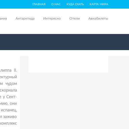
ГЛАВНАЯ
О НАС
КУДА ЕХАТЬ
КАРТА МИРА
ания
Антарктида
Интересно
Отели
Авиабилеты
иппа II.
ектурный
ым чудом
скориала
е у Сент-
мию, они
испанец.
ыл заживо
комплекс