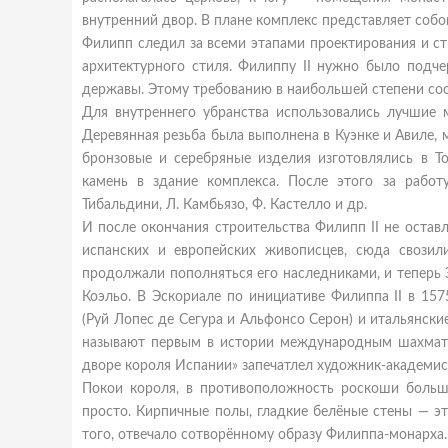
внутренний двор. В плане комплекс представляет собой
Филипп следил за всеми этапами проектирования и ст
архитектурного стиля. Филиппу II нужно было подч
державы. Этому требованию в наибольшей степени соо
Для внутреннего убранства использовались лучшие 
Деревянная резьба была выполнена в Куэнке и Авиле, 
бронзовые и серебряные изделия изготовлялись в Т
камень в здание комплекса. После этого за рабо
Тибальдини, Л. Камбьязо, Ф. Кастелло и др.
И после окончания строительства Филипп II не остав
испанских и европейских живописцев, сюда свозил
продолжали пополняться его наследниками, и теперь Э
Коэльо. В Эскориале по инициативе Филиппа II в 15
(Руй Лопес де Сегура и Альфонсо Серон) и итальянски
называют первым в истории международным шахмат
дворе короля Испании» запечатлел художник-академи
Покои короля, в противоположность роскоши больш
просто. Кирпичные полы, гладкие белёные стены — э
того, отвечало сотворённому образу Филиппа-монарха.