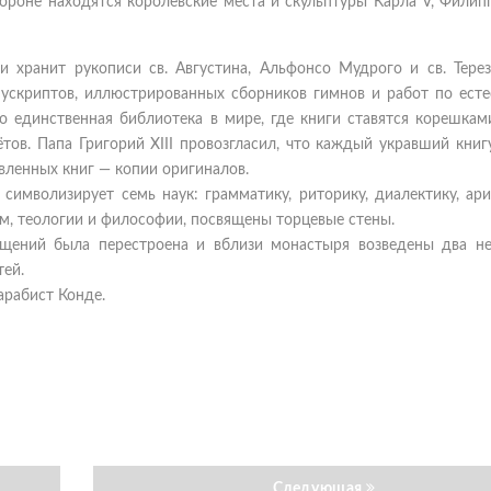
ороне находятся королевские места и скульптуры Карла V, Филипп
и хранит рукописи св. Августина, Альфонсо Мудрого и св. Терез
ускриптов, иллюстрированных сборников гимнов и работ по есте
о единственная библиотека в мире, где книги ставятся корешкам
тов. Папа Григорий XIII провозгласил, что каждый укравший книг
авленных книг — копии оригиналов.
 символизирует семь наук: грамматику, риторику, диалектику, ар
м, теологии и философии, посвящены торцевые стены.
ещений была перестроена и вблизи монастыря возведены два н
тей.
арабист Конде.
Следующая