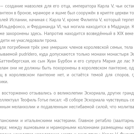
— создание мавзолея для его отца, императора Карла V, чьи ост
антеон в бронзе, мраморе и яшме был сооружён в крипте церкви т
ролей Испании, начиная с Карла V, кроме Филиппа V, который терпе
-Ильдефонсо, и Фердинанда VI, чья могила находится в Мадриде. 
же захоронены здесь. Напротив находится возведённый в XIX веке
 дети не унаследовали трона.
для погребения трёх уже умерших членов королевской семьи, тела
зываемой pudridero, куда допускаются только монахи монастыря Э
Баттенбергская, их сын Хуан Бурбон и его супруга Мария де лас
вилам они не должны быть похоронены в королевском пантеоне, о
 в королевском пантеоне нет, и остаётся темой для споров, г
ики.
и восторженно отзывались о великолепии Эскориала, других гранд
еллектуал Теофиль Готье писал: «В соборе Эскориала чувствуешь с
ным меланхолии и подавленным несгибаемой силой, что молитва
анскими и итальянскими мастерами. Главное ретабло (заалтарны
ррера; между яшмовыми и мраморными колоннами размещены карт