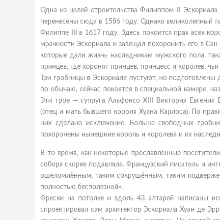
Одна из целей строительства Филиппом II Эскориала 
перенесены сюда в 1586 году. Однако великолепный п
Филиппе III в 1617 году. Здесь покоится прах всех ко
мрачности Эскориала и завещал похоронить его в Сан
которые дали жизнь наследникам мужского пола, так
принцев, где хоронят принцев, принцесс и королев, чьи
Три гробницы в Эскориале пустуют, но подготовлены 
по обычаю, сейчас покоятся в специальной камере, на
Эти трое — супруга Альфонсо XIII Виктория Евгения 
(отец и мать бывшего короля Хуана Карлоса). По пра
них сделано исключение. Больше свободных гробниц
похоронены нынешние король и королева и их наследн
В то время, как некоторые прославленные посетител
собора скорее подавляла. Французский писатель и инт
ошеломлённым, таким сокрушённым, таким подвержен
полностью бесполезной».
Фрески на потолке и вдоль 43 алтарей написаны исп
спроектировал сам архитектор Эскориала Хуан де Э