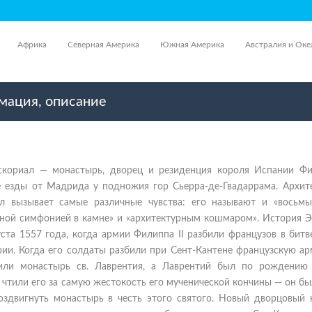
Африка
Северная Америка
Южная Америка
Австралия и Оке
мация, описание
кориал — монастырь, дворец и резиденция короля Испании Фил
е езды от Мадрида у подножия гор Сьерра-де-Гвадаррама. Архит
л вызывает самые различные чувства: его называют и «восьм
нной симфонией в камне» и «архитектурным кошмаром». История Э
уста 1557 года, когда армии Филиппа II разбили французов в битв
ии. Когда его солдаты разбили при Сент-Кантене французскую ар
или монастырь св. Лаврентия, а Лаврентий был по рождению 
чтили его за самую жестокость его мученической кончины — он б
оздвигнуть монастырь в честь этого святого. Новый дворцовый 