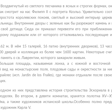
Воздвигнутый из светлого песчаника в ясных и строгих формах, о
ак смотрит на нас Филипп II с портрета Коэльо. Удивительно соо
остота королевских покоев, светлый и высокий интерьер церкви
альницы. Внутренние дворы с зеленью как бы разрежают камень и
 своё детище. Сюда он приказал перевезти его при приближении
орому подражали или от которого отталкивались последующие и
2 м. В нём 15 галерей, 16 патио (внутренних двориков), 13 час
200 дверей и коллекция из более чем 1600 картин. Некоторые счи
память о св. Лаврентии, которого зажарили живым.
большая площадь, называемая лонха, а с южной и восточной
 вид на монастырские поля, плодовые сады и окрестности за ни
йлес (исп. Jardin de los Frailes), где монахи отдыхали после свои
щих.
одном из них представлена история строительства Эскориала в р
оделях. Во втором, в девяти комнатах, хранятся полотна XV—XV
ейка, а также художников испанской школы.Особенно полно пред
художник Карла V.