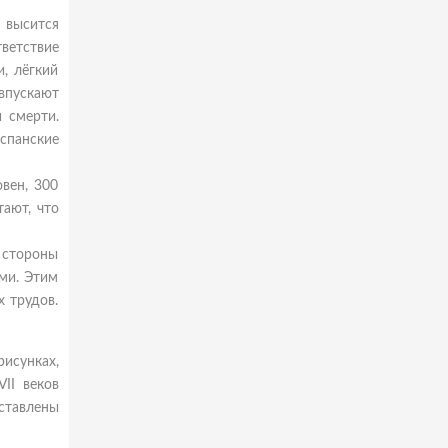
н высится
тветствие
, лёгкий
 впускают
 смерти.
спанские
овен, 300
тают, что
 стороны
ми. Этим
х трудов.
исунках,
II веков
ставлены