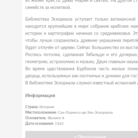
из жизни Христа, Девы Марии и святых. На другой ст
семейств за молитвой.
Библиотека Эскориала уступает только ватиканской 
находится крупнейшее в мире собрание арабских ман
истории и картографии начиная со средневековья. Эт
чтобы лучше сохранялись древние украшения переплё
будет отлучён от церкви. Сейчас большинство из выст
Роспись потолка, сделанная Тибальди и его дочерью,
геометрию, астрономию и музыку. Двум главным наука
Во время царствования Бурбонов часть жилых пом
дворца, используемых как охотничьи и домики для гос
В библиотеке Эскориала служил известный испанский 
Информация
Страна
: Испания
Местоположение
: Сан-Лоренсо-де-Эль-Эскориаль
Основатель
: Филипп II
Дата основания
: 1563
Предыдущая