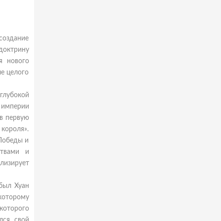
создание
доктрину
я нового
е целого
глубокой
 империи
 в первую
 короля».
 Победы и
итвами и
лизирует
был Хуан
 которому
 которого
лся свой