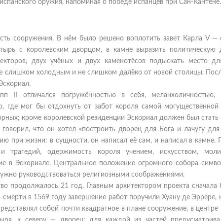
испанского оружия, напоминая о победе испанцев при Сан-Кантене.
ость сооружения. В нём было решено воплотить завет Карла V — 
стырь с королевским дворцом, в камне выразить политическую 
текторов, двух учёных и двух каменотёсов подыскать место дл
не слишком холодным и не слишком далёко от новой столицы. Посл
Эскориал.
п II отличался погружённостью в себя, меланхоличностью, 
о, где мог бы отдохнуть от забот короля самой могущественной
ворных; кроме королевской резиденции Эскориал должен был стать
говорил, что он хотел «построить дворец для Бога и лачугу для
ю при жизни: в сущности, он написал её сам, и написал в камне.
 и трагедий, одержимость короля учением, искусством, мол
ие в Эскориале. Центральное положение огромного собора симво
х нужно руководствоваться религиозными соображениями.
тво продолжалось 21 год. Главным архитектором проекта сначала 
о смерти в 1569 году завершение работ поручили Хуану де Эррере,
редставлял собой почти квадратное в плане сооружение, в центре
ыря, к северу — дворец; для каждой из частей предусматрива