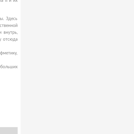
а II и их
ы. Здесь
ственной
и внутрь,
у отсюда
ифметику,
ебольших