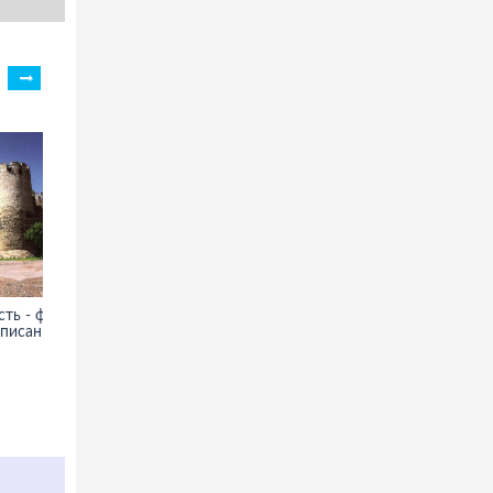
ть - фото,
Танаис - фото, информация,
описание
история