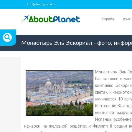
info@about-planet.ru
Европа
Азия
Монастырь Эль Эскориал - фото, инфор
Монастырь Эль Эс
Расположен в час
комплекс Эскориа
света», и «моното
начинается 10 авг
Кантена во Фландр
невзначай разруш
Испанцы особенно 
изжарен на железной решётке, и Филипп II решил в