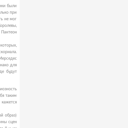
анки были
олько при
ть не мог
Королевы,
 Пантеон
 которых,
скориала.
 Мерседес
днако для
де будут
иозность
ебя таким
 кажется
й образ)
ины сцен