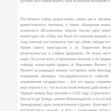
должен был олицетворять силу испанской монархии и 
Постепенно планы разрастались, равно как и значим
династического пантеона, а также, объединив мона
испанского абсолютизма. Король послал двух архи
монастыря так, чтобы оно было не слишком жарким, 
года поисков они оказались там, где сейчас находится 
Кроме своего пристрастия к св. Лаврентию Филип
религиозностью и слабым здоровьем. Он искал мест
мира. Он хотел жить в окружении монахов, а не прид
очередь монастырём ордена св. Иеронима. Филипп II 
Филипп не разрешал никому составлять свою биографи
поражения империи, последовательность смертей
управлением государством — всё это нашло отражен
веру короля в то, что во всех политических действия
Первый камень был заложен в 1563 году. Строительс
Баутиста де Толедо, ученик Микеланджело, а после ег
принадлежат идеи окончательной отделки. Комплекс п
располагалась церковь, к югу — помещения монаст