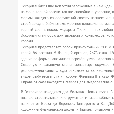
Эскориал блестяще воплотил заложенные в нём идеи. 
на фоне горной зелени так же спокойно и уверенно, к
формы каждого из сооружений своему назначению: пр
строй аркад в библиотеке, мрачное великолепие усып
горный свет в покои. Недаром Филипп II так любил
Эскориал стал образцом дворцовых комплексов, кот
короли.
Эскориал представляет собой прямоугольник 208 × 16
келий, 86 лестниц, 9 башен, 9 органов, 2673 окна, 1
здание по форме напоминает перевёрнутую жаровню в 
Северную и западную стены монастыря окружает 
расположены сады, откуда открывается великолепный
видом любуется и статуя короля Филиппа II в саду Фра
Справа от сада находится галерея для выздоравливаю
В Эскориале находятся два больших Новых музея. В 
планах, строительных инструментах и масштабных м
начиная от Босха до Веронезе, Тинторетто и Ван Д
художники фламандской школы и Тициан, придворный 