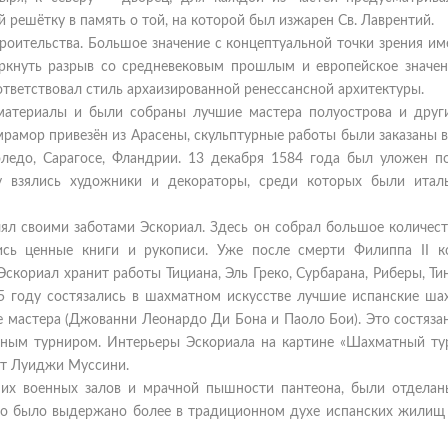
 решётку в память o той, на которой был изжарен Св. Лаврентий.
роительства. Большое значение с концептуальной точки зрения и
еркнуть разрыв со средневековым прошлым и европейское значен
тветствовал стиль архаизированной ренессансной архитектуры.
материалы и были собраны лучшие мастера полуострова и други
мрамор привезён из Арасены, скульптурные работы были заказаны 
оледо, Сарагосе, Фландрии. 13 декабря 1584 года был уложен п
ту взялись художники и декораторы, среди которых были итал
лял своими заботами Эскориал. Здесь он собрал большое количес
ись ценные книги и рукописи. Уже после смерти Филиппа II к
скориал хранит работы Тициана, Эль Греко, Сурбарана, Риберы, Ти
75 году состязались в шахматном искусстве лучшие испанские ша
е мастера (Джованни Леонардо Ди Бона и Паоло Бои). Это состяза
ным турниром. Интерьеры Эскориала на картине «Шахматный ту
ст Луиджи Муссини.
их военных залов и мрачной пышности пантеона, были отделан
то было выдержано более в традиционном духе испанских жилищ 