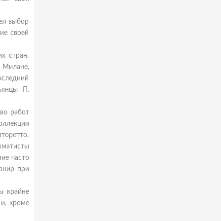
мел выбор
ие своей
х стран.
в Милане,
оследний
ьянцы П.
тво работ
оллекции
нторетто,
хматисты
ние часто
рнир при
ы крайне
и, кроме