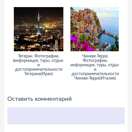
Тегеран. Фотографии,
Чинкве-Терре.
С
ландия)
информация, туры, отдых
Фотографии,
ин
и
информация, туры, отдых
достопримечательности
и
Тегерана(Иран)
достопримечательности
Чинкве-Терре(Италия)
Оставить комментарий