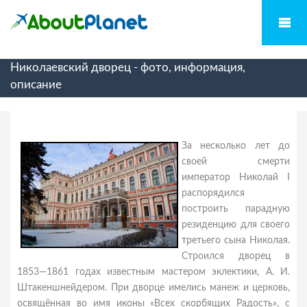
Николаевский дворец - фото, информация,
описание
За несколько лет до
своей смерти
император Николай I
распорядился
построить парадную
резиденцию для своего
третьего сына Николая.
Строился дворец в
1853—1861 годах известным мастером эклектики, А. И.
Штакеншнейдером. При дворце имелись манеж и церковь,
освящённая во имя иконы «Всех скорбящих Радость», с