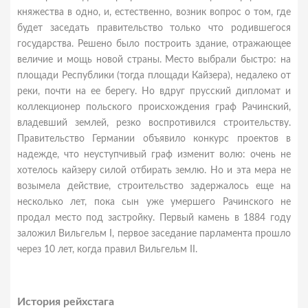
княжества в одно, и, естественно, возник вопрос о том, где
будет заседать правительство только что родившегося
государства. Решено было построить здание, отражающее
величие и мощь новой страны. Место выбрали быстро: на
площади Республики (тогда площади Кайзера), недалеко от
реки, почти на ее берегу. Но вдруг прусский дипломат и
коллекционер польского происхождения граф Рачинский,
владевший землей, резко воспротивился строительству.
Правительство Германии объявило конкурс проектов в
надежде, что неуступчивый граф изменит волю: очень не
хотелось кайзеру силой отбирать землю. Но и эта мера не
возымела действие, строительство задержалось еще на
несколько лет, пока сын уже умершего Рачинского не
продал место под застройку. Первый камень в 1884 году
заложил Вильгельм I, первое заседание парламента прошло
через 10 лет, когда правил Вильгельм II.
История рейхстага