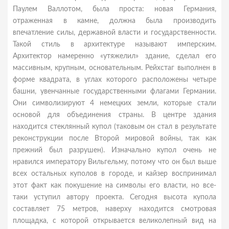
Паулем Валлотом, была проста: новая Германия,
отраженная в камне, должна была производить
впечатление силы, державной власти и государственности.
Такой стиль в архитектуре называют имперским.
Архитектор намеренно «утяжелил» здание, сделал его
массивным, крупным, основательным. Рейхстаг выполнен в
форме квадрата, в углах которого расположены четыре
башни, увенчанные государственными флагами Германии.
Они символизируют 4 немецких земли, которые стали
основой для объединения страны. В центре здания
находится стеклянный купол (таковым он стал в результате
реконструкции после Второй мировой войны, так как
прежний был разрушен). Изначально купол очень не
нравился императору Вильгельму, потому что он был выше
всех остальных куполов в городе, и кайзер воспринимал
этот факт как покушение на символы его власти, но все-
таки уступил автору проекта. Сегодня высота купола
составляет 75 метров, наверху находится смотровая
площадка, с которой открывается великолепный вид на