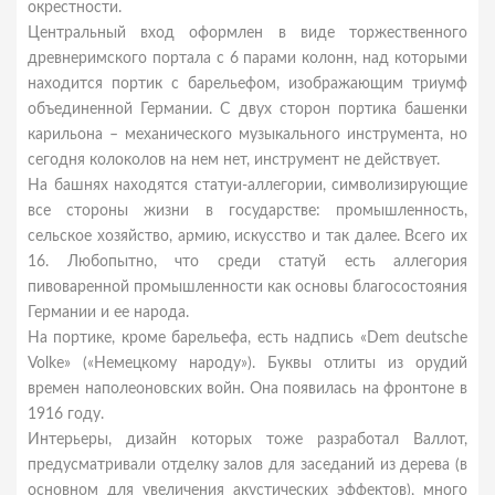
окрестности.
Центральный вход оформлен в виде торжественного
древнеримского портала с 6 парами колонн, над которыми
находится портик с барельефом, изображающим триумф
объединенной Германии. С двух сторон портика башенки
карильона – механического музыкального инструмента, но
сегодня колоколов на нем нет, инструмент не действует.
На башнях находятся статуи-аллегории, символизирующие
все стороны жизни в государстве: промышленность,
сельское хозяйство, армию, искусство и так далее. Всего их
16. Любопытно, что среди статуй есть аллегория
пивоваренной промышленности как основы благосостояния
Германии и ее народа.
На портике, кроме барельефа, есть надпись «Dem deutsche
Volke» («Немецкому народу»). Буквы отлиты из орудий
времен наполеоновских войн. Она появилась на фронтоне в
1916 году.
Интерьеры, дизайн которых тоже разработал Валлот,
предусматривали отделку залов для заседаний из дерева (в
основном для увеличения акустических эффектов), много