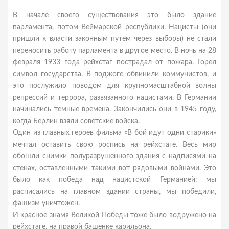
В начале своего существования это было здание
парламента, потом Веймарской республики. Нацисты (они
пришли к власти законным путем через выборы) не стали
переносить работу парламента в другое место. В ночь на 28
февраля 1933 года рейхстаг пострадал от пожара. Горел
символ государства. В поджоге обвинили коммунистов, и
это послужило поводом для крупномасштабной волны
репрессий и террора, развязанного нацистами. В Германии
начинались темные времена. Закончились они в 1945 году,
когда Берлин взяли советские войска.
Один из главных героев фильма «В бой идут одни старики»
мечтал оставить свою роспись на рейхстаге. Весь мир
обошли снимки полуразрушенного здания с надписями на
стенах, оставленными такими вот рядовыми войнами. Это
было как победа над нацистской Германией: мы
расписались на главном здании страны, мы победили,
фашизм уничтожен.
И красное знамя Великой Победы тоже было водружено на
рейхстаге, на правой башенке карильона.