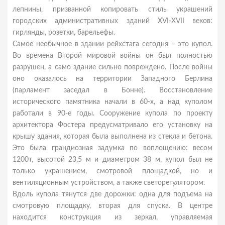
лепнины, призванной копировать стиль украшений
городских административных зданий XVI-XVII веков:
гирлянды, розетки, барельефы.
Самое необычное в здании рейхстага сегодня – это купол.
Во времена Второй мировой войны он был полностью
разрушен, а само здание сильно повреждено. После войны
оно оказалось на территории Западного Берлина
(парламент заседал в Бонне). Восстановление
исторического памятника начали в 60-х, а над куполом
работали в 90-е годы. Сооружение купола по проекту
архитектора Фостера предусматривало его установку на
крышу здания, которая была выполнена из стекла и бетона.
Это была грандиозная задумка по воплощению: весом
1200т, высотой 23,5 м и диаметром 38 м, купол был не
только украшением, смотровой площадкой, но и
вентиляционным устройством, а также светорегулятором.
Вдоль купола тянутся две дорожки: одна для подъема на
смотровую площадку, вторая для спуска. В центре
находится конструкция из зеркал, управляемая