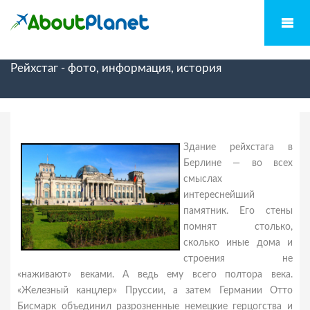
Рейхстаг - фото, информация, история
Здание рейхстага в
Берлине — во всех
смыслах
интереснейший
памятник. Его стены
помнят столько,
сколько иные дома и
строения не
«наживают» веками. А ведь ему всего полтора века.
«Железный канцлер» Пруссии, а затем Германии Отто
Бисмарк объединил разрозненные немецкие герцогства и