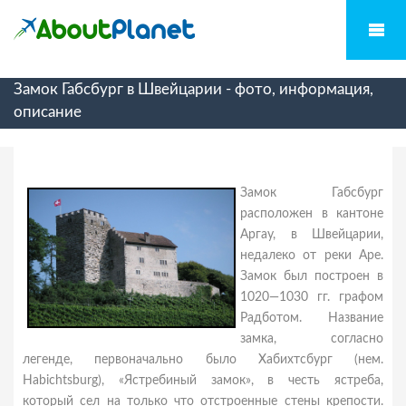
Замок Габсбург в Швейцарии - фото, информация,
описание
Замок Габсбург
расположен в кантоне
Аргау, в Швейцарии,
недалеко от реки Аре.
Замок был построен в
1020—1030 гг. графом
Радботом. Название
замка, согласно
легенде, первоначально было Хабихтсбург (нем.
Habichtsburg), «Ястребиный замок», в честь ястреба,
который сел на только что отстроенные стены крепости.