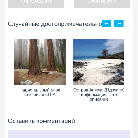
Предыдущая
Следующая
Случайные достопримечательности
Национальный парк
Остров Анжуан(Ндзуани)
Га
Секвойя в США
- информация, фото,
и
описание
Оставить комментарий