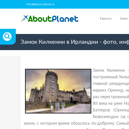
info@about-planet.ru
Европа
Азия
Замок Килкенни в Ирландии - фото, ин
Замок Килкенни —
построенный Уиль
главной резиденци
маркиз Ормонд, н
раз перестроенный
XII века на реке 
Батлеров (Ормон
безвозмездно (за
замок, с которым время обошлось по-доброму. Самый