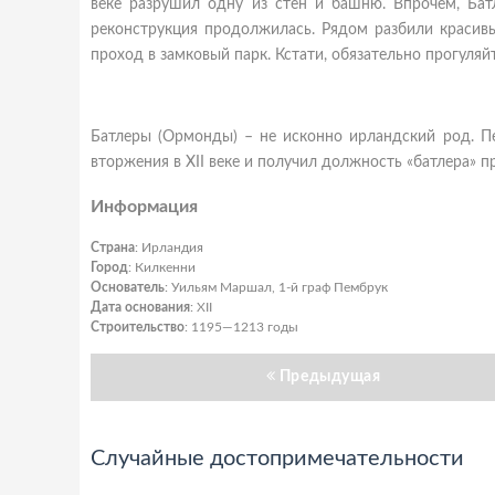
веке разрушил одну из стен и башню. Впрочем, Батл
реконструкция продолжилась. Рядом разбили красивы
проход в замковый парк. Кстати, обязательно прогуляйт
Батлеры (Ормонды) – не исконно ирландский род. Пе
вторжения в XII веке и получил должность «батлера» пр
Информация
Страна
: Ирландия
Город
: Килкенни
Основатель
: Уильям Маршал, 1-й граф Пембрук
Дата основания
: XII
Строительство
: 1195—1213 годы
Предыдущая
Случайные достопримечательности