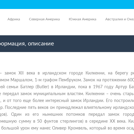
Африка
Северная Америка
Южная Америка
Австралия и Оке
формация, описание
 замок XII века в ирландском городе Килкенни, на берегу р
ямом Маршалом, 1-м графом Пембруком. Замок на протяжении 600
ей семьи Батлер (Butler) в Ирландии, пока в 1967 году Артур Ба
е передал замок муниципальным властям. Килкенни – очень стары
, и от того еще более интересный замок Ирландии. Его построил
Нор. Последние пять веков он принадлежал влиятельному ирландск
дов). Один из его нынешних потомков передал замок горо
 смешную сумму в 50 фунтов стерлингов) в середине XX века. Ки
 большой урон ему нанес Оливер Кромвель, который во время осад