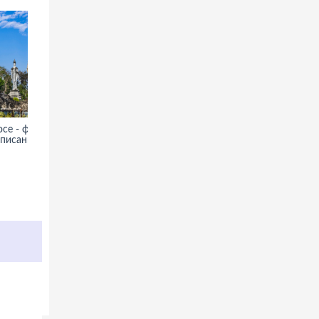
се - фото,
Олесский замок в Украине -
описание
фото, информация, описание