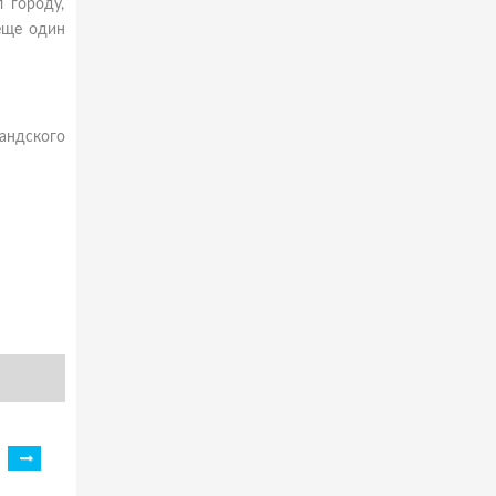
 городу,
еще один
андского