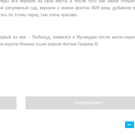
еры все вернули на свои места, а после того как замок отошел
й регулярный сад, вернули к жизни фонтан XVII века, добавили 
есь по этому парку, там очень красиво.
рвый из них – Теобальд, появился в Ирландии после англо-норм
и короле Иоанне (сыне короля Англии Генриха II).
Следующая