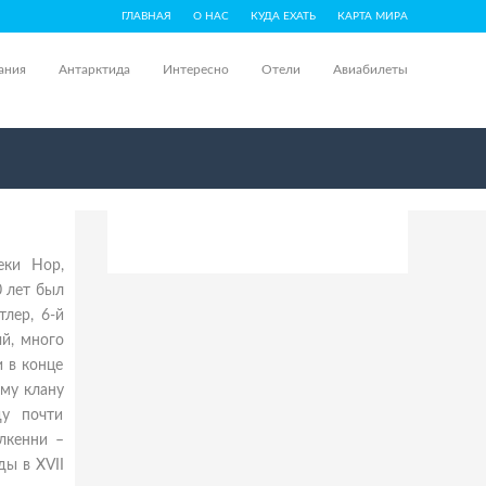
ГЛАВНАЯ
О НАС
КУДА ЕХАТЬ
КАРТА МИРА
ания
Антарктида
Интересно
Отели
Авиабилеты
еки Нор,
 лет был
тлер, 6-й
й, много
и в конце
ому клану
ду почти
лкенни –
ы в XVII