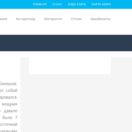
ГЛАВНАЯ
О НАС
КУДА ЕХАТЬ
КАРТА МИРА
ания
Антарктида
Интересно
Отели
Авиабилеты
 Бенешов.
ял собой
овался.
к мощная
о давало
е было 7
восточной
адельцем