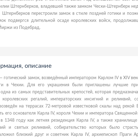
амилии Штернберков, владевшей также замком Чески-Штернберк нед
а Штернберков перестроили замок в стиле поздней готики и позж
мок подвергся длительной осаде королевских войск, продолжав
 Йиржи из Подебрад.
ормация, описание
 готический замок, возведённый императором Карлом IV в XIV век
аги в Чехии. Для его украшения были приглашены лучшие пр
 одна из самых представительных крепостей, которая предназнач
 королевских регалий, императорских инсигний и реликвий, с
возведён на террасах 72-метровой известковой скалы над рекой 
сть его основателя Карла IV, короля Чехии и императора Священно
в 1348 году как летняя резиденция Карла IV, а также хранилище
лий и святых реликвий, собирательство которых было страст
ложил близкий друг и советник Карла IV, архиепископ Праги А