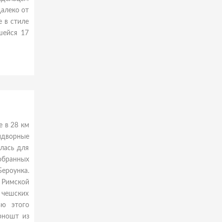
алеко от
е в стиле
шейся 17
е в 28 км
идворные
алась для
обранных
Бероунка.
й Римской
 чешских
ью этого
рношт из