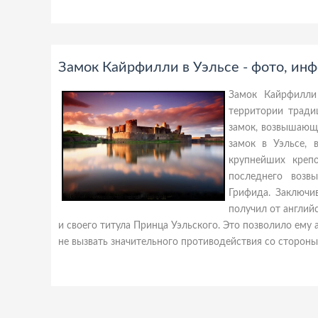
Замок Кайрфилли в Уэльсе - фото, ин
Замок Кайрфилли
территории тради
замок, возвышающ
замок в Уэльсе, 
крупнейших креп
последнего возв
Грифида. Заключи
получил от англий
и своего титула Принца Уэльского. Это позволило ему 
не вызвать значительного противодействия со сторон