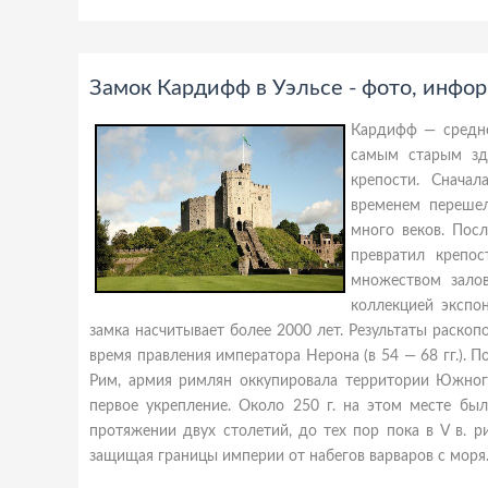
Замок Кардифф в Уэльсе - фото, инфо
Кардифф — среднев
самым старым зд
крепости. Снача
временем перешел
много веков. Пос
превратил крепо
множеством залов
коллекцией экспо
замка насчитывает более 2000 лет. Результаты раско
время правления императора Нерона (в 54 — 68 гг.). 
Рим, армия римлян оккупировала территории Южного
первое укрепление. Около 250 г. на этом месте бы
протяжении двух столетий, до тех пор пока в V в. р
защищая границы империи от набегов варваров с моря