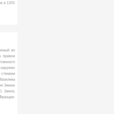
е в 1355
енный во
а правом
пленного
н окружен
 стенами
базилика
вом Эжена
. Замок,
Франции.