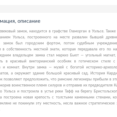
рмация, описание
ековый замок, находится в графстве Гламорган в Уэльсе. Также 
анием Уэльса, построенного на месте развалин бывшей древн
ла замок был городским фортом, потом судебным учреждени
 в собственность местной знати, которая передавала его по на
ледним владельцем замка стал маркиз Бьют — угольный магнат,
сть в красивый викторианский особняк в готическом стиле с
 и комнат. Внутри замка — музей с богатой историко-археоло
натов, а окружает здание большой красивый сад. История Кард
пок позволяют предположить, что римские легионеры прибыли в эт
Покорив воинственное племя силуров и отправив их предводителя К
 Уэльса и построила в устье реки Тафф на берегу Бристольског
ла построена новая крепость с толстыми каменными стенами, ко
имляне не покинули эту местность, несла важное стратегическое 
.