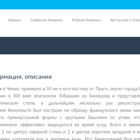
Африка
Северная Америка
Южная Америка
Австралия и Оке
ормация, описание
 в Чехии, примерно в 50 км к юго-востоку от Праги, около города
ен в XIII веке епископом Тобиашем из Бенешова и представл
тическом стиле, в дальнейшем несколько раз реконструир
мок Конопиште был построен по образцу французского замка ка
ость прямоугольной формы с круглыми башнями по углам, чт
имально эффективно защищаться во время осад. Всего в замк
, 1 по центру северной стены и 2 в центре коротких западной и 
 замка дополняли ров и земляные валы. Род Бенешовичей был вл