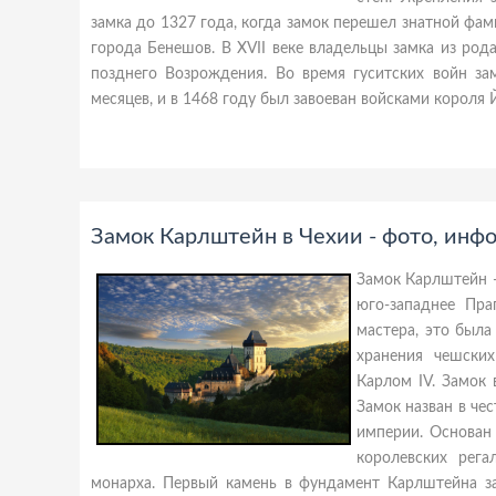
замка до 1327 года, когда замок перешел знатной ф
города Бенешов. В XVII веке владельцы замка из род
позднего Возрождения. Во время гуситских войн за
месяцев, и в 1468 году был завоеван войсками короля
Замок Карлштейн в Чехии - фото, инф
Замок Карлштейн —
юго-западнее Пр
мастера, это была
хранения чешских
Карлом IV. Замок 
Замок назван в че
империи. Основан 
королевских рега
монарха. Первый камень в фундамент Карлштейна за