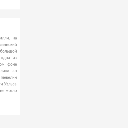
илли, на
маннский
 большой
 одна из
ком фоне
елина ап
Ллевелин
ти Уэльса
 не могло