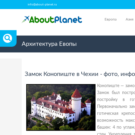
info@about-planet.ru
Европа
Азия
Архитектура Евопы
Замок Конопиште в Чехии - фото, инф
Конопиште — замок
Замок был постро
постройку в го
Первоначально за
готическая креп
возможность макс
башен: 4 по углам
стен. Укрепления