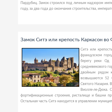
Пардубиц. Замок строился под личным надзором импе
году, за два года до окончания строительства, импера
Замок Ситэ или крепость Каркасон во 
Ситэ или крепост
французском горо
берегу реки Од 
средневекового го
двойным рядом к
возвышаются 52 
Святого Назария. 
Виолле-ле-Дюка. 
фортификационные строения, ристалище и башни пр
Остальная часть Ситэ находится в управлении муницип