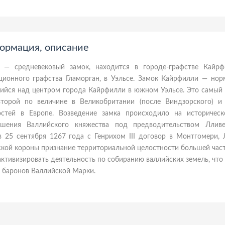
формация, описание
 — средневековый замок, находится в городе-графстве Кайрф
ционного графства Гламорган, в Уэльсе. Замок Кайрфилли — нор
ийся над центром города Кайрфилли в южном Уэльсе. Это самый
второй по величине в Великобритании (после Виндзорского) и
остей в Европе. Возведение замка происходило на историчес
ышения Валлийского княжества под предводительством Ллив
в 25 сентября 1267 года с Генрихом III договор в Монтгомери, 
ской короны признание территориальной целостности большей час
активизировать деятельность по собиранию валлийских земель, что
ы баронов Валлийской Марки.