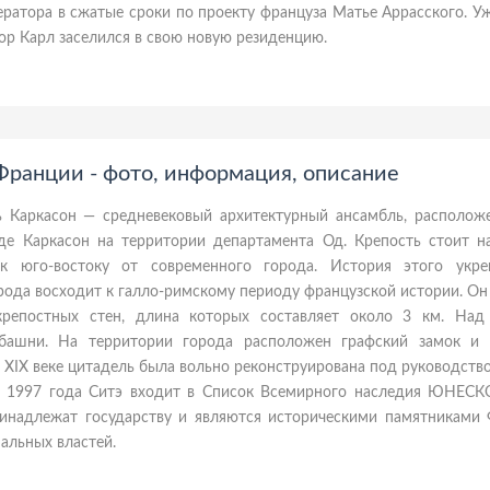
ратора в сжатые сроки по проекту француза Матье Аррасского. Уж
тор Карл заселился в свою новую резиденцию.
Франции - фото, информация, описание
ь Каркасон — средневековый архитектурный ансамбль, располож
де Каркасон на территории департамента Од. Крепость стоит н
к юго-востоку от современного города. История этого укре
рода восходит к галло-римскому периоду французской истории. О
репостных стен, длина которых составляет около 3 км. Над
башни. На территории города расположен графский замок и 
В XIX веке цитадель была вольно реконструирована под руководст
С 1997 года Ситэ входит в Список Всемирного наследия ЮНЕСКО
инадлежат государству и являются историческими памятниками 
альных властей.