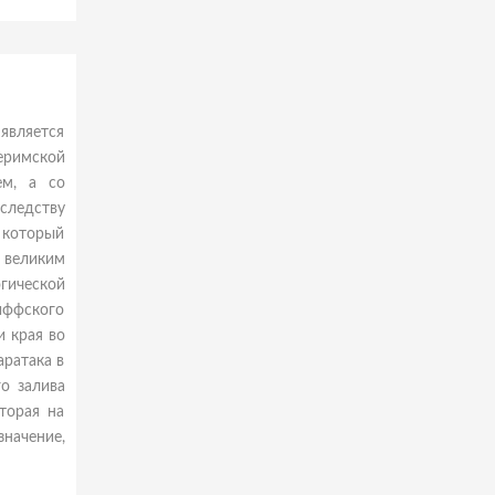
является
еримской
ем, а со
следству
 который
 великим
гической
иффского
и края во
аратака в
о залива
торая на
значение,