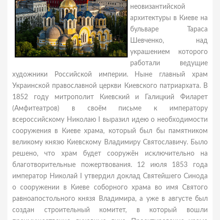
неовизантийской
архитектуры в Киеве на
бульваре Тараса
Шевченко, над
украшением которого
работали ведущие
художники Российской империи. Ныне главный храм
Украинской православной церкви Киевского патриархата. В
1852 году митрополит Киевский и Галицкий Филарет
(Амфитеатров) в своём письме к императору
всероссийскому Николаю I выразил идею о необходимости
сооружения в Киеве храма, который был бы памятником
великому князю Киевскому Владимиру Святославичу. Было
решено, что храм будет сооружён исключительно на
благотворительные пожертвования. 12 июля 1853 года
император Николай I утвердил доклад Святейшего Синода
о сооружении в Киеве соборного храма во имя Святого
равноапостольного князя Владимира, а уже в августе был
создан строительный комитет, в который вошли