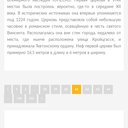
Всемирного наследия ЮНЕСКО. Первая церковь в этих
местах была построена, вероятно, где-то в середине XII
века. В исторических источниках она впервые упоминается
под 1224 годом. Церковь представляла собой небольшую
часовню в романском стиле, освящённую в честь святого
Винсента. Располагалась она вне стен города, недалеко от
места, где нынче расположена улица Кройцгассе, и
принадлежала Тевтонскому ордену. Неф первой церкви был
примерно 16,5 метров в длину и 6 метров в ширину.
«
1
2
...
58
59
60
61
62
63
64
...
130
131
»