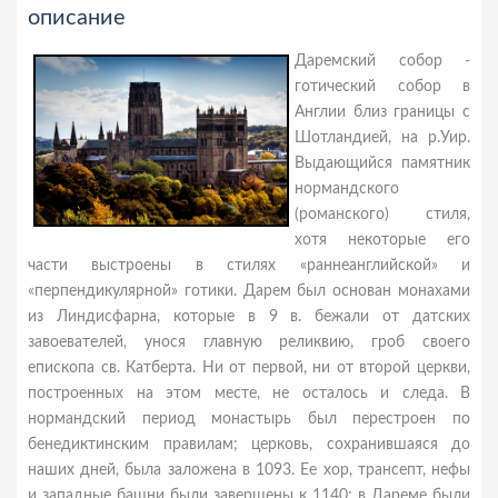
описание
Даремский собор -
готический собор в
Англии близ границы с
Шотландией, на р.Уир.
Выдающийся памятник
нормандского
(романского) стиля,
хотя некоторые его
части выстроены в стилях «раннеанглийской» и
«перпендикулярной» готики. Дарем был основан монахами
из Линдисфарна, которые в 9 в. бежали от датских
завоевателей, унося главную реликвию, гроб своего
епископа св. Катберта. Ни от первой, ни от второй церкви,
построенных на этом месте, не осталось и следа. В
нормандский период монастырь был перестроен по
бенедиктинским правилам; церковь, сохранившаяся до
наших дней, была заложена в 1093. Ее хор, трансепт, нефы
и западные башни были завершены к 1140; в Дареме были