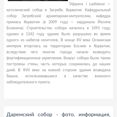
Stjepana i Ladislava) —
католический собор в Загребе, Хорватия. Кафедральный
собор Загребской архиепархии-митрополии, кафедра
примаса Хорватии (в 2009 году — кардинала Йосипа
Бозанича). Строительство собора началось в 1093 году,
однако в 1242 году здание было разрушено во время
одного из набегов монголов. В конце XV века Османская
империя вторглась на территорию Боснии и Хорватии,
вследствие чего многие города начали возводить
фортификационные укрепления. Вокруг собора были также
построены стены, часть которых сохранилась до наших
дней. В XVII веке на южной стороне здания возведена
башня, использовавшаяся в качестве военного
наблюдательного пункта.
Даремский собор - фото, информация,