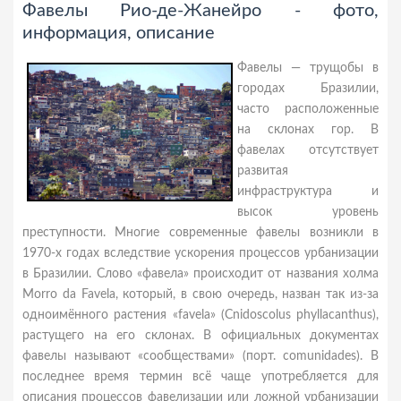
Фавелы Рио-де-Жанейро - фото,
информация, описание
Фавелы — трущобы в
городах Бразилии,
часто расположенные
на склонах гор. В
фавелах отсутствует
развитая
инфраструктура и
высок уровень
преступности. Многие современные фавелы возникли в
1970-х годах вследствие ускорения процессов урбанизации
в Бразилии. Слово «фавела» происходит от названия холма
Morro da Favela, который, в свою очередь, назван так из-за
одноимённого растения «favela» (Cnidoscolus phyllacanthus),
растущего на его склонах. В официальных документах
фавелы называют «сообществами» (порт. comunidades). В
последнее время термин всё чаще употребляется для
описания процессов фавелизации или ложной урбанизации