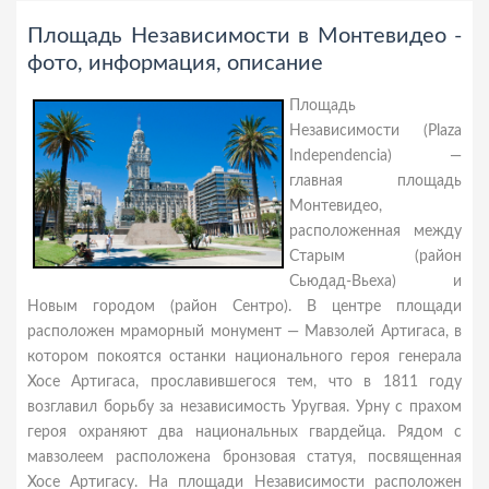
Площадь Независимости в Монтевидео -
фото, информация, описание
Площадь
Независимости (Plaza
Independencia) —
главная площадь
Монтевидео,
расположенная между
Старым (район
Сьюдад-Вьеха) и
Новым городом (район Сентро). В центре площади
расположен мраморный монумент — Мавзолей Артигаса, в
котором покоятся останки национального героя генерала
Хосе Артигаса, прославившегося тем, что в 1811 году
возглавил борьбу за независимость Уругвая. Урну с прахом
героя охраняют два национальных гвардейца. Рядом с
мавзолеем расположена бронзовая статуя, посвященная
Хосе Артигасу. На площади Независимости расположен