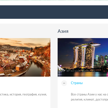
Азия
Страны
тика, история, география, кухня,
Все страны Азии у нас на 
религия, климат, достоп