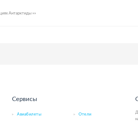
циях Антарктиды »»
Сервисы
Д
Авиабилеты
Отели
н