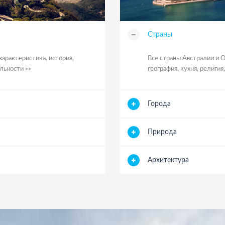
Страны
характеристика, история,
Все страны Австралии и О
льности »»
география, кухня, религи
Города
Природа
Архитектура