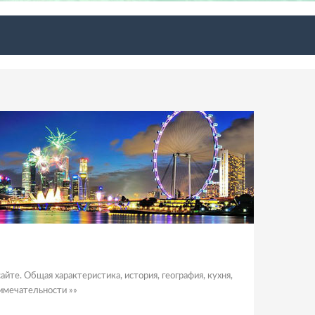
сайте. Общая характеристика, история, география, кухня,
римечательности »»