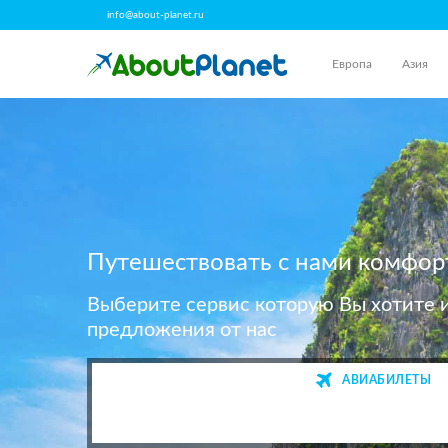
info@about-planet.ru
Европа
Азия
Путешествовать с нами комфор
Выберите сервис которую Вы хотите 
предложения от нас
АВИАБИЛЕТЫ