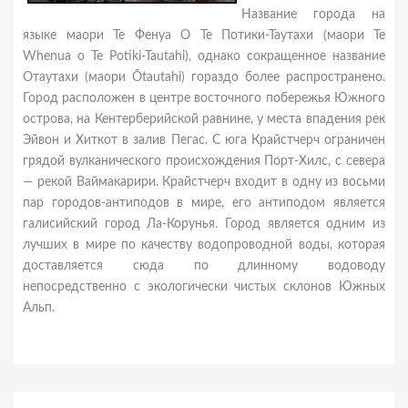
Название города на
языке маори Те Фенуа О Те Потики-Таутахи (маори Te
Whenua o Te Potiki-Tautahi), однако сокращенное название
Отаутахи (маори Ōtautahi) гораздо более распространено.
Город расположен в центре восточного побережья Южного
острова, на Кентерберийской равнине, у места впадения рек
Эйвон и Хиткот в залив Пегас. С юга Крайстчерч ограничен
грядой вулканического происхождения Порт-Хилс, с севера
— рекой Ваймакарири. Крайстчерч входит в одну из восьми
пар городов-антиподов в мире, его антиподом является
галисийский город Ла-Корунья. Город является одним из
лучших в мире по качеству водопроводной воды, которая
доставляется сюда по длинному водоводу
непосредственно с экологически чистых склонов Южных
Альп.