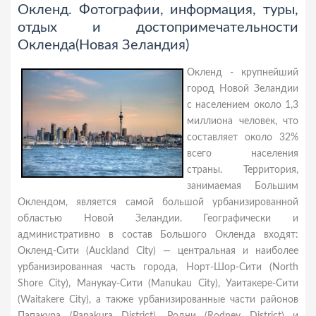
Окленд. Фотографии, информация, туры,
отдых и достопримечательности
Окленда(Новая Зеландия)
Окленд - крупнейший
город Новой Зеландии
с населением около 1,3
миллиона человек, что
составляет около 32%
всего населения
страны. Территория,
занимаемая Большим
Оклендом, является самой большой урбанизированной
областью Новой Зеландии. Географически и
административно в состав Большого Окленда входят:
Окленд-Сити (Auckland City) — центральная и наиболее
урбанизированная часть города, Норт-Шор-Сити (North
Shore City), Манукау-Сити (Manukau City), Уаитакере-Сити
(Waitakere City), а также урбанизированные части районов