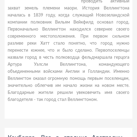
проводить активный
захват земель племени маори. История Веллингтона
началась в 1839 году, когда служащий Новозеландской
компании полковник Вильям Вейкфилд основал город.
Первоначально Веллингтон находился севернее своего
современного местоположения. При первом сильном
разливе реки Хатт стало понятно, что город нужно
перенести южнее, что и было сделано. Первопоселенцы
назвали город в честь полководца фельдмаршала герцога
Артура Уэлсли Веллингтона, командующего
объединенными войсками Англии и Голландии. Именно
Веллингтон оказал огромную помощь первым поселенцам,
значительно облегчив им начало жизни на новом месте.
Благодарные жители решили увековечить имя своего
благодетеля - так город стал Веллингтоном.