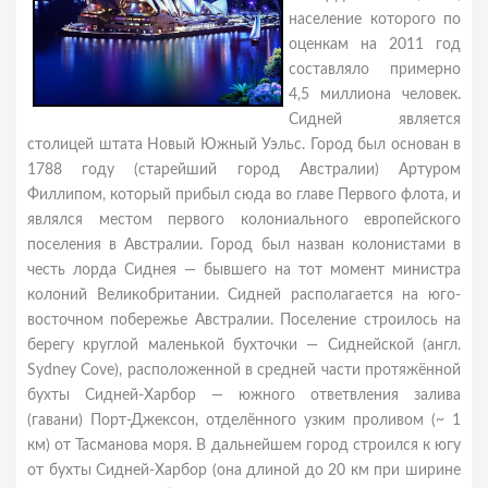
население которого по
оценкам на 2011 год
составляло примерно
4,5 миллиона человек.
Сидней является
столицей штата Новый Южный Уэльс. Город был основан в
1788 году (старейший город Австралии) Артуром
Филлипом, который прибыл сюда во главе Первого флота, и
являлся местом первого колониального европейского
поселения в Австралии. Город был назван колонистами в
честь лорда Сиднея — бывшего на тот момент министра
колоний Великобритании. Сидней располагается на юго-
восточном побережье Австралии. Поселение строилось на
берегу круглой маленькой бухточки — Сиднейской (англ.
Sydney Cove), расположенной в средней части протяжённой
бухты Сидней-Харбор — южного ответвления залива
(гавани) Порт-Джексон, отделённого узким проливом (~ 1
км) от Тасманова моря. В дальнейшем город строился к югу
от бухты Сидней-Харбор (она длиной до 20 км при ширине