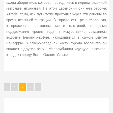
схода аборигенов, которая проводилась в период сезонной
миграции нгуннавал. На этой церемонии они ели бабочек
Agrotis infusa, чей путь тоже проходил через эти районы во
время весенней миграции. В городе есть река Молонгло,
загороженная в одном месте плотиной, с целью
поддержания уровня воды в искусственно созданном
водоеме Берли-Гриффин, находящимся в самом центре
Канберры. В северо-западной части города Молонгло он
впадает в другую реку – Маррамбиджи, идущую на северо-
запад, к городу Ясс в Южном Уэльсе.
«
1
2
3
»