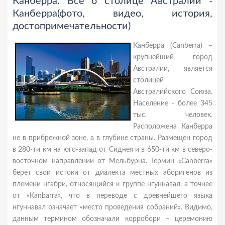
Канберра. Все о столице Австралии -
Канберра(фото, видео, история,
достопримечательности)
Канберра (Canberra) –
крупнейший город
Австралии, является
столицей
Австралийского Союза.
Население - более 345
тыс. человек.
Расположена Канберра
не в прибрежной зоне, а в глубине страны. Размещен город
в 280-ти км на юго-запад от Сиднея и в 650-ти км в северо-
восточном направлении от Мельбурна. Термин «Canberra»
берет свои истоки от диалекта местных аборигенов из
племени нгабри, относящийся к группе нгуннавал, а точнее
от «Kanbarra», что в переводе с древнейшего языка
нгуннавал означает «место проведения собраний». Видимо,
данным термином обозначали корробори – церемонию