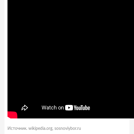
Источник.
wikipedia.org
,
sosnoviybor.ru