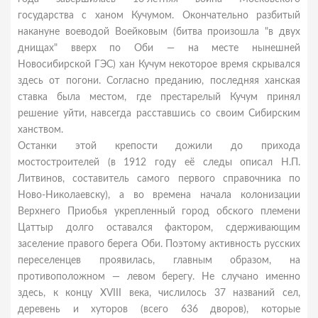
государства с ханом Кучумом. Окончательно разбитый
накануне воеводой Воейковым (битва произошла "в двух
днищах" вверх по Оби — на месте нынешней
Новосибирской ГЭС) хан Кучум некоторое время скрывался
здесь от погони. Согласно преданию, последняя ханская
ставка была местом, где престарелый Кучум принял
решение уйти, навсегда расставшись со своим Сибирским
ханством.
Останки этой крепости дожили до прихода
мостостроителей (в 1912 году её следы описал Н.П.
Литвинов, составитель самого первого справочника по
Ново-Николаевску), а во времена начала колонизации
Верхнего Приобья укрепленный город обского племени
Цаттыр долго оставался фактором, сдерживающим
заселение правого берега Оби. Поэтому активность русских
переселенцев проявилась, главным образом, на
противоположном — левом берегу. Не случано именно
здесь, к концу XVIII века, числилось 37 названий сел,
деревень и хуторов (всего 636 дворов), которые