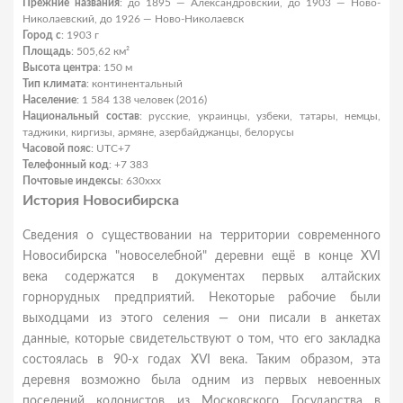
Прежние названия
: до 1895 — Александровский, до 1903 — Ново-
Николаевский, до 1926 — Ново-Николаевск
Город с
: 1903 г
Площадь
: 505,62 км²
Высота центра
: 150 м
Тип климата
: континентальный
Население
: 1 584 138 человек (2016)
Национальный состав
: русские, украинцы, узбеки, татары, немцы,
таджики, киргизы, армяне, азербайджанцы, белорусы
Часовой пояс
: UTC+7
Телефонный код
: +7 383
Почтовые индексы
: 630xxx
История Новосибирска
Сведения о существовании на территории современного
Новосибирска "новоселебной" деревни ещё в конце XVI
века содержатся в документах первых алтайских
горнорудных предприятий. Некоторые рабочие были
выходцами из этого селения — они писали в анкетах
данные, которые свидетельствуют о том, что его закладка
состоялась в 90-х годах XVI века. Таким образом, эта
деревня возможно была одним из первых невоенных
поселений колонистов из Московского Государства в