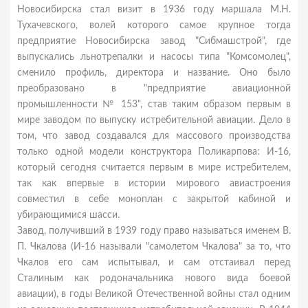
Новосибирска стал визит в 1936 году маршала М.Н.
Тухачевского, волей которого самое крупное тогда
предприятие Новосибирска завод "Сибмашстрой", где
выпускались льнотрепалки и насосы типа "Комсомолец",
сменило профиль, директора и название. Оно было
преобразовано в "предприятие авиационной
промышленности № 153", став таким образом первым в
мире заводом по выпуску истребительной авиации. Дело в
том, что завод создавался для массового производства
только одной модели конструктора Поликарпова: И-16,
который сегодня считается первым в мире истребителем,
так как впервые в истории мирового авиастроения
совместил в себе моноплан с закрытой кабиной и
убирающимися шасси.
Завод, получивший в 1939 году право называться именем В.
П. Чкалова (И-16 называли "самолетом Чкалова" за то, что
Чкалов его сам испытывал, и сам отстаивал перед
Сталиным как родоначальника нового вида боевой
авиации), в годы Великой Отечественной войны стал одним