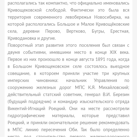
располагались так компактно, что официально именовались
Кривощековской слободой. Фактически это была вся
территория современного левобережья Новосибирка, на
которой распологались Большое и Малое Кривощёковские
села, деревни Перово, Вертково, Бугры, Ерестная,
Криводановка и другие.
Поворотный этап развития этого поселения был связан с
двумя событиями, имевшими место в конце XIX века.
Первое из них произошло в конце августа 1891 года, когда
в Большом Кривощековском селе состоялось выездное
совещание, в котороем приняли участие три крупных
имперских чиновника: начальник Управления по
сооружению железных дорог МПС К.Я. Михайловский;
действительный статский советник, генерал В.И. Березин
(будущий подрядчик) и командир изыскательского отряда
Викентий-Игнаций Роецкий. Они на месте рассмотрели
гидрографические материалы, которые представил
Роецкий, и приняли окончательное решение рекомендовать
в МПС линию пересечения Оби. Так было определенно