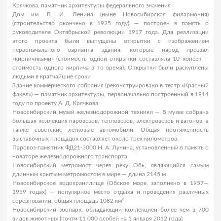
Крячкова, памятник архитектуры федерального значения
Дом им. В. И. Ленина (ныне Новосибирская филармония)
(строительство окончено в 1925 году) — построен в память о
руководителе Октябрьской революции 1917 года. Для реализации
этого проекта были выпущены открытки с изображением
первоначального варианта здания, которые народ прозвал
«кирпичиками» (стоимость одной открытки составляла 10 копеек —
стоимость одного кирпича в то время). Открытки были раскуплены
людьми в кратчайшие сроки
Здание коммерческого собрания (реконструировано в театр «Красный
факел») — памятник архитектуры, первоначально построенный в 1914
году по проекту А. Д. Крячкова
Новосибирский музей железнодорожной техники — В музее собрана
большая коллекция паровозов, тепловозов, электровозов и вагонов, а
также советские легковые автомобили. Общая протяжённость
выставочных площадок составляет около трёх километров.
Паровоз-памятник ФД21-3000 Н. А. Лунина, установленный в память о
новаторе железнодорожного транспорта
Новосибирский метромост через реку Обь, являющийся самым
длинным крытым метромостом в мире — длина 2145 м
Новосибирское водохранилище (Обское море, заполнено в 1957—
1959 годах) — популярное место отдыха и проведения различных
соревнований, общая площадь 1082 км²
Новосибирский зоопарк, обладающий коллекцией более чем в 700
видов животных (почти 11 000 особей на 1 января 2012 года)