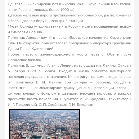
Центральный сибирский ботанический сад — крупнейший в азиатской
части России (площадь более 1000 га)
Детская железная дорога протяжённостью более 5 км, расположенная
в Заельцовском бору и имеющая 5 станций
Музей Солнца — единственный в России музей, посвящённый знакам
и символам Солнца
Памятник Александру III в парке «Городское начало» на берегу реки
Обь. На открытии присутствовал праправнук императора гражданин
Дании Павел Куликовский
Пролёт первого железнодорожного моста через р. Обь в парке
«Городское начало»
Памятник Владимиру Ильичу Ленину на площади им. Ленина. Открыт
5 ноября 1970 г. Бронза. Входит в число объектов культурного
наследия федерального значения. Многофигурная композиция: справа
от памятника В. И. Ленину три фигуры — рабочий, солдат и
крестьянин — символизируют движущие силы революции, слева —
фигуры юноши с факелом и девушки, несущей колосья, отражают
преемственность поколений. Скульптор И. Ф. Бродский, архитекторы
И. Г. Покровский, С. П. Скобликов, Г. Н. Бурханов