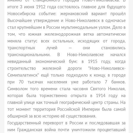
именно от станционного городка Ново-Николаевска. В
итоге 3 июня 1912 года состоялось главное для будущего
Новосибирска событие: жернаковский вариант прошёл
Высочайшее утверждение и Ново-Николаевск в одночасье
стал крупнейшим в России мультимодальным узлом. Дело в
том, что южная железнодорожная ветка автоматически
меняла статус всех остальных, исходящих от города,
транспортных лучей — они становились
транснациональными. В Ново-Николаевске начался
невиданный экономический бум: в 1915 году, когда
строительство железной дороги "Ново-Николаевск-
Семипалатинск" ещё только подходило к концу, в городе
при 70 тысячах населения уже работало 7 банков.
Символом того времени стала часовня Святого Николая,
которая была торжественно открыта в 1914 году на
главной улице как точный географический центр страны. На
тот момент территория Российской Империи была самой
обширной за всю историю её существования.
Государственный переворот в России и последовавшая за
ним Гражданская война почти уничтожили процветавший