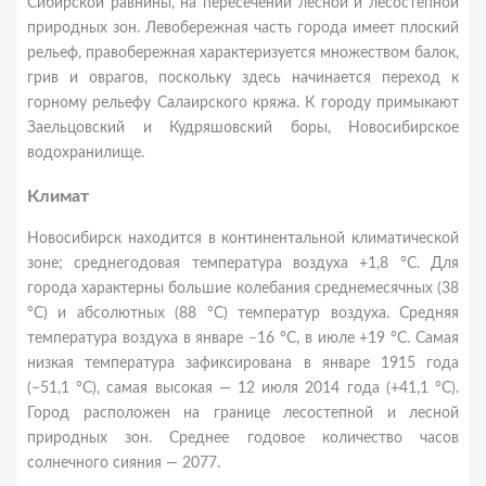
Сибирской равнины, на пересечении лесной и лесостепной
природных зон. Левобережная часть города имеет плоский
рельеф, правобережная характеризуется множеством балок,
грив и оврагов, поскольку здесь начинается переход к
горному рельефу Салаирского кряжа. К городу примыкают
Заельцовский и Кудряшовский боры, Новосибирское
водохранилище.
Климат
Новосибирск находится в континентальной климатической
зоне; среднегодовая температура воздуха +1,8 °C. Для
города характерны большие колебания среднемесячных (38
°C) и абсолютных (88 °C) температур воздуха. Средняя
температура воздуха в январе −16 °C, в июле +19 °C. Самая
низкая температура зафиксирована в январе 1915 года
(−51,1 °C), самая высокая — 12 июля 2014 года (+41,1 °C).
Город расположен на границе лесостепной и лесной
природных зон. Среднее годовое количество часов
солнечного сияния — 2077.