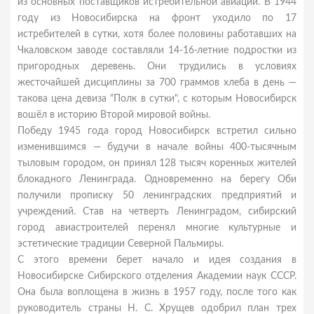
из основных поставщиков истребительной авиации. В 1944
году из Новосибирска на фронт уходило по 17
истребителей в сутки, хотя более половины работавших на
Чкаловском заводе составляли 14-16-летние подростки из
пригородных деревень. Они трудились в условиях
жесточайшей дисциплины за 700 граммов хлеба в день —
такова цена девиза "Полк в сутки", с которым Новосибирск
вошёл в историю Второй мировой войны.
Победу 1945 года город Новосибирск встретил сильно
изменившимся — будучи в начале войны 400-тысячным
тыловым городом, он принял 128 тысяч коренных жителей
блокадного Ленинграда. Одновременно на берегу Оби
получили прописку 50 ленинградских предприятий и
учреждений. Став на четверть Ленинградом, сибирский
город авиастроителей перенял многие культурные и
эстетические традиции Северной Пальмиры.
С этого времени берет начало и идея создания в
Новосибирске Сибирского отделения Академии наук СССР.
Она была воплощена в жизнь в 1957 году, после того как
руководитель страны Н. С. Хрущев одобрил план трех