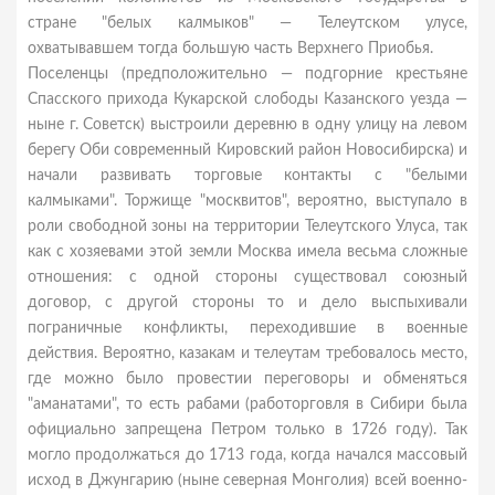
стране "белых калмыков" — Телеутском улусе,
охватывавшем тогда большую часть Верхнего Приобья.
Поселенцы (предположительно — подгорние крестьяне
Спасского прихода Кукарской слободы Казанского уезда —
ныне г. Советск) выстроили деревню в одну улицу на левом
берегу Оби современный Кировский район Новосибирска) и
начали развивать торговые контакты с "белыми
калмыками". Торжище "москвитов", вероятно, выступало в
роли свободной зоны на территории Телеутского Улуса, так
как с хозяевами этой земли Москва имела весьма сложные
отношения: с одной стороны существовал союзный
договор, с другой стороны то и дело выспыхивали
пограничные конфликты, переходившие в военные
действия. Вероятно, казакам и телеутам требовалось место,
где можно было провестии переговоры и обменяться
"аманатами", то есть рабами (работорговля в Сибири была
официально запрещена Петром только в 1726 году). Так
могло продолжаться до 1713 года, когда начался массовый
исход в Джунгарию (ныне северная Монголия) всей военно-