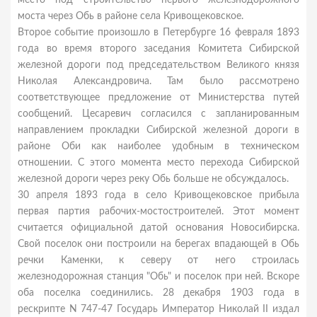
место под строительство первого железнодорожного
моста через Обь в районе села Кривощековское.
Второе событие произошло в Петербурге 16 февраля 1893
года во время второго заседания Комитета Сибирской
железной дороги под председательством Великого князя
Николая Александровича. Там было рассмотрено
соответствующее предложение от Министерства путей
сообщений. Цесаревич согласился с запланированным
направлением прокладки Сибирской железной дороги в
районе Оби как наиболее удобным в техническом
отношении. С этого момента место перехода Сибирской
железной дороги через реку Обь больше не обсуждалось.
30 апреля 1893 года в село Кривощековское прибыла
первая партия рабочих-мостостроителей. Этот момент
считается официальной датой основания Новосибирска.
Свой поселок они построили на берегах впадающей в Обь
речки Каменки, к северу от него строилась
железнодорожная станция "Обь" и поселок при ней. Вскоре
оба поселка соединились. 28 декабря 1903 года в
рескрипте N 747-47 Государь Император Николай II издал