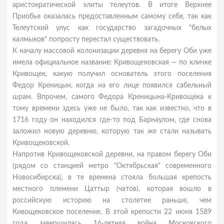
аристократической элиты телеутов. В итоге Верхнее
Приобье оказалась предоставленным самому себе, так как
Телеутский улус как государство загадочных "белых
калмыков" попросту перестал существовать.
К началу массовой колонизации деревня на берегу Оби уже
имела официальное название: Кривощековская — по кличке
Кривощек, какую получил основатель этого поселения
Федор Креницын, когда на его лице появился сабельный
шрам. Впрочем, самого Федора Креницына-Кривощека к
тому времени здесь уже не было, так как известно, что в
1716 году он находился где-то под Барнаулом, где снова
заложил новую деревню, которую так же стали называть
Кривощековской.
Напротив Кривощековской деревни, на правом берегу Оби
(рядом со станцией метро "Октябрьская" современного
Новосибирска), в те времена стояла большая крепость
местного племени Цаттыр (чатов), которая вошло в
российскую историю на столетие раньше, чем
Кивощековское поселение. В этой крепости 22 июня 1589
года завершилась 16-летняя война Московского