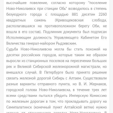
высочайшее повеление, согласно которому "поселение
Ново-Николаевск при станции Обь" возводилось в степень
безуездного города с площадью 881 десятин 2260
квадратных сажень (Кривощековская слобода,
располагавшаяся на противоположном берегу Оби, не
вошла в его состав). Подлинник документа был подписан
Исполняющим должность Управляющего Кабинетом Его
Величества генерал-майором Рыдзевским.
Судьба Ново-Николаевска могла бы стать похожей на
десятки российских городов, которые таким же образом
выросли из станционных поселков на пересечении больших
рек и Великой Сибирской железнорожной магистрали, но
вмешался случай. В Петербурге было принято решение
связать железной дорогой Сибирь с Алтаем. Существовали
разные варианты отправного пункта, но В. И. Жернаков,
городской голова Ново-Николаевска, в течение трех лет
всеми средствами пытался убедить Имперскую Комиссию
по железным дорогам в том, что прокладывать дорогу на
Семипалатинск (конечный пункт Алтайской ветки) нужно