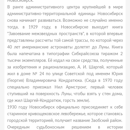
Новосибирск.
В ранге административного центра крупнейшей в мире
административно-территориальной единицы Новосибирск
снова начинает развиваться. Возможно не случайно именно
тогда, в 1929 году, в Новосибирске выходит книга
"Завоевание межзвездных пространств", в которой впервые
представлены рассчеты той самой трассы, по которой через
40 лет американские астронавты долетят до Луны. Книга
была напечатана в типографии Сибкрайсоюза тиражом 2
тысячи экземпляров. Её издал на свои средства, полученные
за изобретения и рационализацию, А. И. Шаргей, который
жил в доме № 24 по улице Советской под именем Юрия
(Георгия) Владимировича Кондратюка. (Сюда в 1970 году
специально приезжал Нил Армстронг, первый человек
ступивший на поверхность Луны, чтобы взять у стен дома,
где жил Шаргей-Кондратюк, горсть земли).
1930 году Новосибирск официально присоединяет к себе
старинное кривощековское левобережье, которое становясь
городской территорией, получает название Заобский район.
Очередным судьбоносным решением в истории