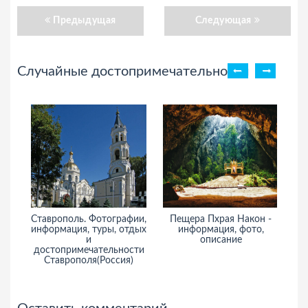
Предыдущая
Следующая
Случайные достопримечательности
Ставрополь. Фотографии,
Пещера Пхрая Након -
Женев
информация, туры, отдых
информация, фото,
До) - 
и
описание
достопримечательности
Ставрополя(Россия)