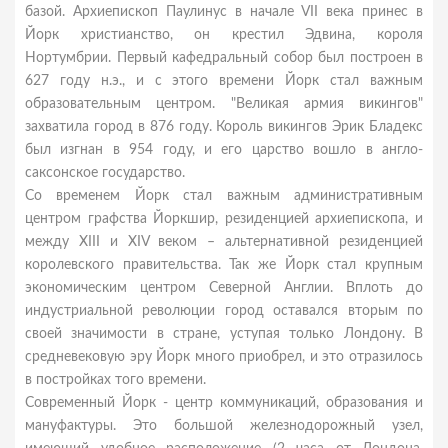
базой. Архиепископ Паулинус в начале VII века принес в
Йорк христианство, он крестил Эдвина, короля
Нортумбрии. Первый кафедральный собор был построен в
627 году н.э., и с этого времени Йорк стал важным
образовательным центром. "Великая армия викингов"
захватила город в 876 году. Король викингов Эрик Бладекс
был изгнан в 954 году, и его царство вошло в англо-
саксонское государство.
Со временем Йорк стал важным административным
центром графства Йоркшир, резиденцией архиепископа, и
между XIII и XIV веком – альтернативной резиденцией
королевского правительства. Так же Йорк стал крупным
экономическим центром Северной Англии. Вплоть до
индустриальной революции город оставался вторым по
своей значимости в стране, уступая только Лондону. В
средневековую эру Йорк много приобрел, и это отразилось
в постройках того времени.
Современный Йорк - центр коммуникаций, образования и
мануфактуры. Это большой железнодорожный узел,