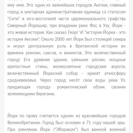
ему имя. Это один из важнейших городов Англии, главный
город и унитарная административная единица со статусом
"Сити" в юго-восточной части церемониального графства
Северный Йоркшир, при впадении реки Фос в Узу. Йорк -
это живая история. Как сказал Георг VI "история Йорка - это
история Англии". Около 2000 лет Йорк был столицей севера
и играл центральную роль в британской истории во
времена римлян, саксов, и викингов. Это величественный
город! Его древние здания, узенькие улочки, мощные
крепостные стены, великолепные городские ворота,
величественный Йоркский собор - хранят атмосферу
средневековья. Через город несёт свои воды река Уз,
придающая городу романтический облик своими
зеленеющими берегами.
Йорк по праву считается одним из красивейших городов
Великобритании. Город был основан в 71 году нашей эры.
При римлянах Йорк ("Эборакум") был важной военной