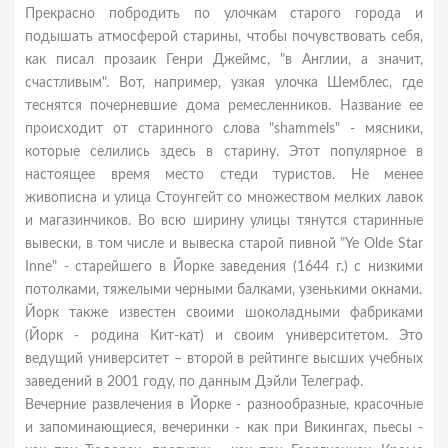
Прекрасно побродить по улочкам старого города и
подышать атмосферой старины, чтобы почувствовать себя,
как писал прозаик Генри Джеймс, "в Англии, а значит,
счастливым". Вот, например, узкая улочка Шемблес, где
теснятся почерневшие дома ремесленников. Название ее
происходит от старинного слова "shammels" - мясники,
которые селились здесь в старину. Этот популярное в
настоящее время место стеди туристов. Не менее
живописна и улица Стоунгейт со множеством мелких лавок
и магазинчиков. Во всю ширину улицы тянутся старинные
вывески, в том числе и вывеска старой пивной "Ye Olde Star
Inne" - старейшего в Йорке заведения (1644 г.) с низкими
потолками, тяжелыми черными балками, узенькими окнами.
Йорк также известен своими шоколадными фабриками
(Йорк - родина Кит-кат) и своим университетом. Это
ведущий университет – второй в рейтинге высших учебных
заведений в 2001 году, по данным Дэйли Телеграф.
Вечерние развлечения в Йорке - разнообразные, красочные
и запоминающиеся, вечеринки - как при Викингах, пьесы -