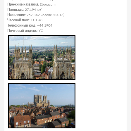
Прежние названия
: Eboracum
Площадь
: 271.94 км²
Население
: 257,342 человек (2016)
Часовой пояс
: UTC+0
Телефонный код
: +44 1904
Почтовый индекс
: YO