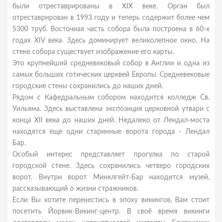
были отреставрированы в XIX веке. Орган был
отреставрирован в 1993 году и теперь содержит более чем
5300 труб. Восточная часть собора была построена в 60-х
годах XIV века. Здесь доминирует великолепное окно. На
стене собора существует изображение его карты.
Это крупнейший средневековый собор в Англии и одна из
самых больших готических церквей Европы. Средневековые
городские стены сохранились до наших дней.
Рядом с Кафедральным собором находится колледж Св.
Уильяма. Здесь выставлена экспозиция церковной утвари с
конца XII века до наших дней. Недалеко от Лендал-моста
находятся еще одни старинные ворота города - Лендал
Бар.
Особый интерес представляет прогулка по старой
городской стене. Здесь сохранились четверо городских
ворот. Внутри ворот Минклгейт-Бар находится музей,
рассказывающий о жизни стражников.
Если Вы хотите перенестись в эпоху викингов, Вам стоит
посетить Йорвик-Викинг-центр. В своё время викинги