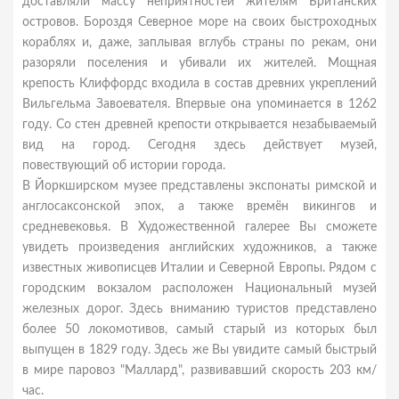
доставляли массу неприятностей жителям Британских
островов. Бороздя Северное море на своих быстроходных
кораблях и, даже, заплывая вглубь страны по рекам, они
разоряли поселения и убивали их жителей. Мощная
крепость Клиффордс входила в состав древних укреплений
Вильгельма Завоевателя. Впервые она упоминается в 1262
году. Со стен древней крепости открывается незабываемый
вид на город. Сегодня здесь действует музей,
повествующий об истории города.
В Йоркширском музее представлены экспонаты римской и
англосаксонской эпох, а также времён викингов и
средневековья. В Художественной галерее Вы сможете
увидеть произведения английских художников, а также
известных живописцев Италии и Северной Европы. Рядом с
городским вокзалом расположен Национальный музей
железных дорог. Здесь вниманию туристов представлено
более 50 локомотивов, самый старый из которых был
выпущен в 1829 году. Здесь же Вы увидите самый быстрый
в мире паровоз "Маллард", развивавший скорость 203 км/
час.