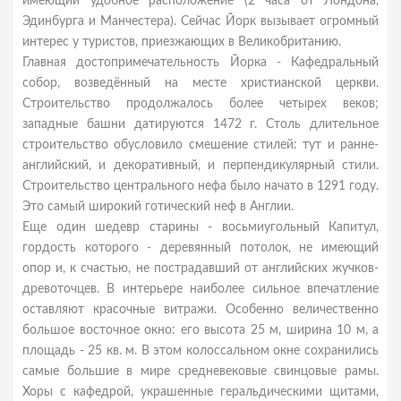
имеющий удобное расположение (2 часа от Лондона,
Эдинбурга и Манчестера). Сейчас Йорк вызывает огромный
интерес у туристов, приезжающих в Великобританию.
Главная достопримечательность Йорка - Кафедральный
собор, возведённый на месте христианской церкви.
Строительство продолжалось более четырех веков;
западные башни датируются 1472 г. Столь длительное
строительство обусловило смешение стилей: тут и ранне-
английский, и декоративный, и перпендикулярный стили.
Строительство центрального нефа было начато в 1291 году.
Это самый широкий готический неф в Англии.
Еще один шедевр старины - восьмиугольный Капитул,
гордость которого - деревянный потолок, не имеющий
опор и, к счастью, не пострадавший от английских жучков-
древоточцев. В интерьере наиболее сильное впечатление
оставляют красочные витражи. Особенно величественно
большое восточное окно: его высота 25 м, ширина 10 м, а
площадь - 25 кв. м. В этом колоссальном окне сохранились
самые большие в мире средневековые свинцовые рамы.
Хоры с кафедрой, украшенные геральдическими щитами,