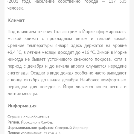
(2001 год), население собственно города — 137 505
человек.
Климат
Под влиянием течения Гольфстрим в Йорке сформировался
мягкий климат с прохладным летом и теплой зимой.
Средние температуры января здесь держатся на уровне
+3,4 °С, в летние месяцы доходят до +16 °С. Зимой в Йорке
никогда не бывает устойчивого снежного покрова, хотя в
период с декабря и до начала апреля случаются нередкие
снегопады. Осадки в виде дождя особенно часто выпадают
с конца октября до начала декабря. Наиболее комфортным
периодом для поездок в Йорк является конец весны и
летние месяцы.
Информация
Страна
: Великобритания
Регион
: Йоркшир и Хамбер
Церемониальное графство
: Северный Йоркшир
Первое упоминание
: 71 год н. э.