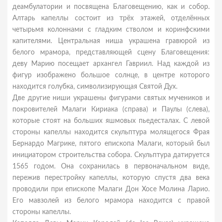
деамбулатории и посвящена Благовещению, как и собор.
Алтарь капеллы состоит из трёх этажей, отделённых
четырьмя колоннами с гладким стволом и коринфскими
капителями. Центральная ниша украшена гравюрой из
белого мрамора, представляющей сцену Благовещения:
деву Марию посещает архангел Гавриил. Над каждой из
фигур изображено большое солнце, в центре которого
находится голубка, символизирующая Святой Дух.
Две другие ниши украшены фигурами святых мучеников и
покровителей Малаги Кириака (справа) и Паулы (слева),
которые стоят на больших яшмовых пьедесталах. С левой
стороны капеллы находится скульптура молящегося Фрая
Бернардо Магрике, пятого епископа Малаги, который был
инициатором строительства собора. Скульптура датируется
1565 годом. Она сохранилась в первоначальном виде,
пережив перестройку капеллы, которую спустя два века
проводили при епископе Малаги Дон Хосе Молина Ларио.
Его мавзолей из белого мрамора находится с правой
стороны капеллы.