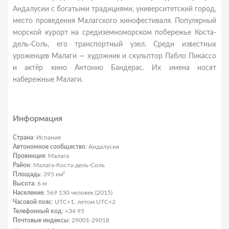
Андалусии с богатыми традициями, университетский город,
место проведения Малагского кинофестиваля. Популярный
морской курорт на средиземноморском побережье Коста-
дель-Соль, его транспортный узел. Среди известных
уроженцев Малаги — художник и скульптор Пабло Пикассо
и актёр кино Антонио Бандерас. Их имена носят
набережные Малаги.
Информация
Страна
: Испания
Автономное сообщество
: Андалусия
Провинция
: Малага
Район
: Малага-Коста-дель-Соль
Площадь
: 395 км²
Высота
: 6 м
Население
: 569 130 человек (2015)
Часовой пояс
: UTC+1, летом UTC+2
Телефонный код
: +34 95
Почтовые индексы
: 29001-29018