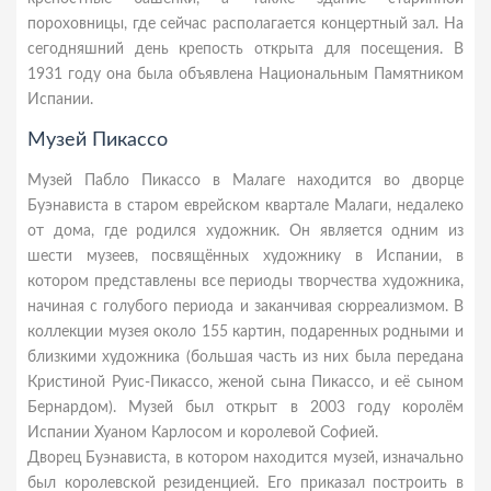
пороховницы, где сейчас располагается концертный зал. На
сегодняшний день крепость открыта для посещения. В
1931 году она была объявлена Национальным Памятником
Испании.
Музей Пикассо
Музей Пабло Пикассо в Малаге находится во дворце
Буэнависта в старом еврейском квартале Малаги, недалеко
от дома, где родился художник. Он является одним из
шести музеев, посвящённых художнику в Испании, в
котором представлены все периоды творчества художника,
начиная с голубого периода и заканчивая сюрреализмом. В
коллекции музея около 155 картин, подаренных родными и
близкими художника (большая часть из них была передана
Кристиной Руис-Пикассо, женой сына Пикассо, и её сыном
Бернардом). Музей был открыт в 2003 году королём
Испании Хуаном Карлосом и королевой Софией.
Дворец Буэнависта, в котором находится музей, изначально
был королевской резиденцией. Его приказал построить в