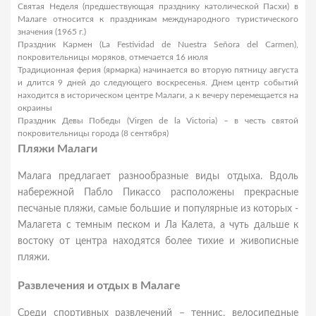
Святая Неделя (предшествующая празднику католической Пасхи) в
Малаге относится к праздникам международного туристического
значения (1965 г.)
Праздник Кармен (La Festividad de Nuestra Señora del Carmen),
покровительницы моряков, отмечается 16 июля
Традиционная ферия (ярмарка) начинается во вторую пятницу августа
и длится 9 дней до следующего воскресенья. Днем центр событий
находится в историческом центре Малаги, а к вечеру перемещается на
окраины
Праздник Девы Победы (Virgen de la Victoria) – в честь святой
покровительницы города (8 сентября)
Пляжи Малаги
Малага предлагает разнообразные виды отдыха. Вдоль
набережной Пабло Пикассо расположены прекрасные
песчаные пляжи, самые большие и популярные из которых -
Малагета с темным песком и Ла Калета, а чуть дальше к
востоку от центра находятся более тихие и живописные
пляжи.
Развлечения и отдых в Малаге
Среди спортивных развлечений – теннис, велосипедные