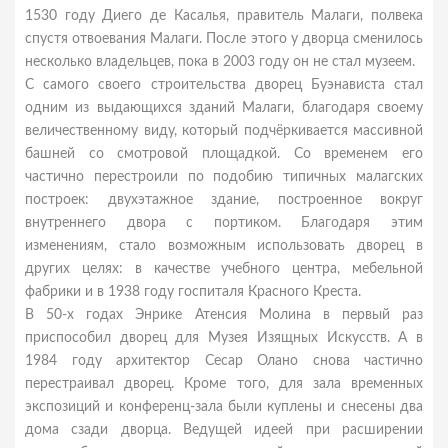
1530 году Диего де Касалья, правитель Малаги, полвека
спустя отвоевания Малаги. После этого у дворца сменилось
несколько владельцев, пока в 2003 году он не стал музеем.
С самого своего строительства дворец Буэнависта стал
одним из выдающихся зданий Малаги, благодаря своему
величественному виду, который подчёркивается массивной
башней со смотровой площадкой. Со временем его
частично перестроили по подобию типичных малагских
построек: двухэтажное здание, построенное вокруг
внутреннего двора с портиком. Благодаря этим
изменениям, стало возможным использовать дворец в
других целях: в качестве учебного центра, мебельной
фабрики и в 1938 году госпиталя Красного Креста.
В 50-х годах Энрике Атенсия Молина в первый раз
приспособил дворец для Музея Изящных Искусств. А в
1984 году архитектор Сесар Олано снова частично
перестраивал дворец. Кроме того, для зала временных
экспозиций и конференц-зала были куплены и снесены два
дома сзади дворца. Ведущей идеей при расширении