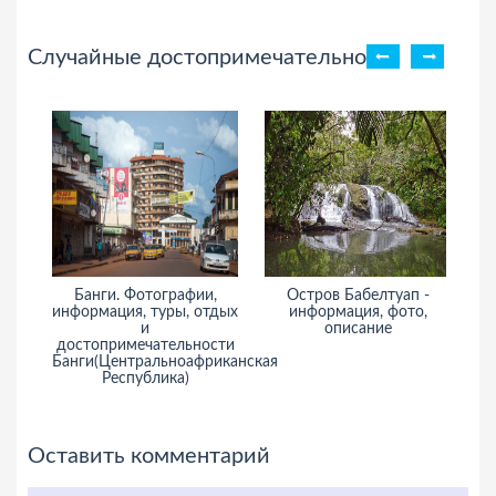
Случайные достопримечательности
кие
Банги. Фотографии,
Остров Бабелтуап -
Б
информация, туры, отдых
информация, фото,
и
тдых
и
описание
достопримечательности
сти
Банги(Центральноафриканская
Республика)
Оставить комментарий