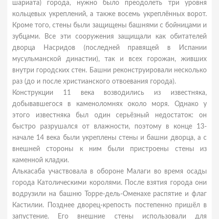
шариата) города, нужно было преодолеть три уровня
кольцевых укреплений, а также восемь укреплённых ворот.
Кроме того, стены были защищены башнями с бойницами и
зубцами. Все эти сооружения защищали как обитателей
дворца Насридов (последней правящей в Испании
мусульманской династии), так и всех горожан, живших
внутри городских стен. Башни реконструировали несколько
раз (до и после христианского отвоевания города).
Конструкции 11 века возводились из известняка,
добывавшегося в каменоломнях около моря. Однако у
этого известняка был один серьёзный недостаток: он
быстро разрушался от влажности, поэтому в конце 13-
начале 14 века были укреплены стены и башни дворца, а с
внешней стороны к ним были пристроены стены из
каменной кладки.
Алькасаба участвовала в обороне Малаги во время осады
города Католическими королями. После взятия города они
водрузили на башню Торре-дель-Оменахе распятие и флаг
Кастилии. Позднее дворец-крепость постепенно пришёл в
запустение. Его внешние стены использовали для