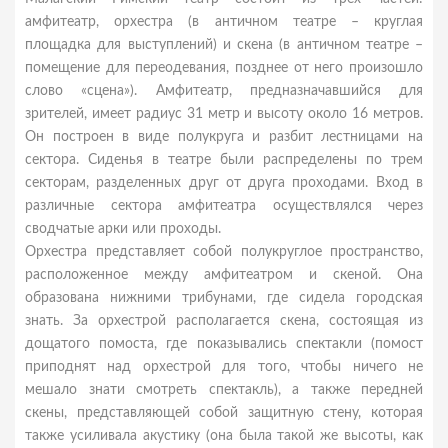
амфитеатр, орхестра (в античном театре – круглая
площадка для выступлений) и скена (в античном театре –
помещение для переодевания, позднее от него произошло
слово «сцена»). Амфитеатр, предназначавшийся для
зрителей, имеет радиус 31 метр и высоту около 16 метров.
Он построен в виде полукруга и разбит лестницами на
сектора. Сиденья в театре были распределены по трем
секторам, разделенных друг от друга проходами. Вход в
различные сектора амфитеатра осуществлялся через
сводчатые арки или проходы.
Орхестра представляет собой полукруглое пространство,
расположенное между амфитеатром и скеной. Она
образована нижними трибунами, где сидела городская
знать. За орхестрой располагается скена, состоящая из
дощатого помоста, где показывались спектакли (помост
приподнят над орхестрой для того, чтобы ничего не
мешало знати смотреть спектакль), а также передней
скены, представляющей собой защитную стену, которая
также усиливала акустику (она была такой же высоты, как