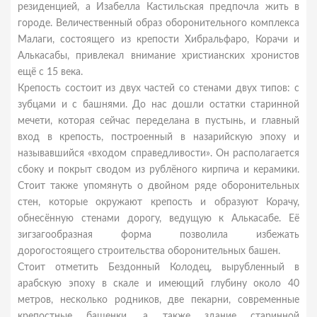
резиденцией, а Изабелла Кастильская предпочла жить в
городе. Величественный образ оборонительного комплекса
Малаги, состоящего из крепости Хибральфаро, Корачи и
Алькасабы, привлекал внимание христианских хронистов
ещё с 15 века.
Крепость состоит из двух частей со стенами двух типов: с
зубцами и с башнями. До нас дошли остатки старинной
мечети, которая сейчас переделана в пустынь, и главный
вход в крепость, построенный в назарийскую эпоху и
называвшийся «входом справедливости». Он располагается
сбоку и покрыт сводом из рублёного кирпича и керамики.
Стоит также упомянуть о двойном ряде оборонительных
стен, которые окружают крепость и образуют Корачу,
обнесённую стенами дорогу, ведущую к Алькасабе. Её
зигзагообразная форма позволила избежать
дорогостоящего строительства оборонительных башен.
Стоит отметить Бездонный Колодец, вырубленный в
арабскую эпоху в скале и имеющий глубину около 40
метров, несколько родников, две пекарни, современные
крепостные башенки, а также здание старинной