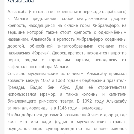
Алькасаба
Алькасаба (что означает «крепость» в переводе с арабского)
в Малаге представляет собой мусульманский дворец-
крепость, находящийся на склоне горы Хибральфаро, на
вершине которой также стоит крепость с одноимённым
названием. Алькасаба и крепость Хибральфаро соединены
дорогой, обнесённой зигзагообразными стенами (так
называемая «Корача»). Дворец-крепость находится напротив
порта, рядом с городским парком, неподалеку от
кафедрального собора Малаги.
Согласно мусульманским источникам, Алькасабу приказал
возвести между 1057 и 1063 годами берберский правитель
Гранады, Бадис бен Абус. Для её строительства
использовался мрамор, а также колонны и капители
близлежащего римского театра. В 1092 году Алькасабу
заняли альморавиды, а в 1146 году – альмохады.
Чтобы добраться до самой возвышенной части дворца, где
жил мэр или кади (судья в мусульманских странах,
осуществляющих судопроизводство на основе законов