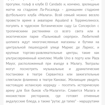
прогулки, гольф в клубе El Candado и, кончено, зрелищные
матчи на стадионе Ла-Росаледа – домашнем стадионе
футбольного клуба «Малага». Всей семьей можно весело
провести время в аквапарке Aqualand в Торремолиносе,
погулять в чудесном ботаническом саду La Concepcion с
тропическими растениями со всего света или в
экзотическом парке «Пальмовый сюрприз». Любителей
шопинга ждут многочисленные магазины и бутики на
центральной пешеходной улице Маркес де Лариос, и
крупные торгово-развлекательные центры, такие как
ультрасовременный комплекс Muelle Uno в порту или Plaza
Mayor, расположенный при въезде в Малагу. Театралы
могут посмотреть музыкальные и драматические
постановки в театре Сервантеса или зажигательные
спектакли фламенко в театре Кановас. Желающие увидеть
настоящую испанскую корриду – посетить историческую
арену для боя быков «Ла-Малагета». Славится Малага и
множеством ресторанов, где готовят отменные
андалусские блюда, а также "рутас де тапео" - маршрутами