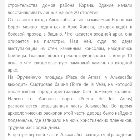
строительства домов района Корача. Здание начали
восстанавливать лишь в начале 20 столетия.
От главного входа Алькасабы и так называемых Колонных
Ворот можно подняться к Арке Христа, которая ведёт в
боковой проход в башню. Что касается входной арки, она
опирается на пилястры. Над ней, судя по двум
выступающим из стен каменным консолям, находились
бойницы. Главные ворота реконструировались в конце 13
века, о чём свидетельствует замковый камень на входной
арке.
На Оружейную площадь (Plaza de Armas) у Алькасабы
выходить Смотровая башня (Torre de la Vela), на которой
после взятия города христианами был помещён колокол.
Налево от Арочных ворот (Puerta de los Arcos)
располагается возвышенная часть Алькасабы. Во время
археологических раскопок этой части дворца было найдено
подземелье, где запирали на ночь христианских пленников,
трудившихся здесь днём.
В центре верхней части Алькасабы находятся «Гранадские