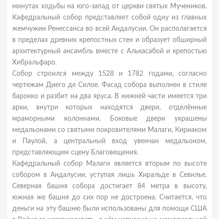
минутах ходьбы на юго-запад от церкви святых Мучеников.
Кафедральный собор представляет собой одну из главных
жемчужин Ренессанса во всей Андалусии. Он располагается
в пределах древних крепостных стен и образует обширный
архитектурный ансамбль вместе с Алькасабой и крепостью
Хибральфаро.
Собор строился между 1528 и 1782 годами, согласно
чертежам Диего де Силое. Фасад собора выполнен в стиле
барокко и разбит на два яруса. В нижней части имеется три
арки, внутри которых находятся двери, отделённые
мраморными колоннами. Боковые двери украшены
медальонами со святыми покровителями Малаги, Кириаком
и Паулой, а центральный вход увенчан медальоном,
представляющим сцену Благовещения.
Кафедральный собор Малаги является вторым по высоте
собором в Андалусии, уступая лишь Хиральде в Севилье.
Северная башня собора достигает 84 метра в высоту,
южная же башня до сих пор не достроена. Считается, что
деньги на эту башню были использованы для помощи США