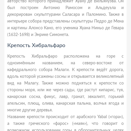
авторство которого принадлежит Хуану де Вильянуэва. Он
был построен Антонио Рамосом и Альдеуэла и
декорирован скульптурами Саласара и Паломино. Также в
интерьере собора представлены скульптуры Педро де Мена
и картины Алонсо Кано, его ученика Хуана Ниньо де Гевара
(1632-1698) и Энрике Симонета.
Крепость Хибральфаро
Крепость Хибральфаро расположена на горе с
одноимённым названием, на северо-востоке от
кафедрального собора Малаги. К крепости ведёт дорога,
вдоль которой усажены сосны и открывается великолепный
вид на Малагу. Также можно подняться к крепости со
стороны моря, или же через сады, где растут кипарис, туя,
канарская сосна, фикус, лавр, гранат, эвкалипт, горький
апельсин, плющ, олива, канарская пальма, волчья ягода и
многие другие деревья.
Название крепости происходит от арабского Yabal («гора»),
а также греческого «фарос» («маяк»), что говорит о
возможном использовании горы в оборонительных целях