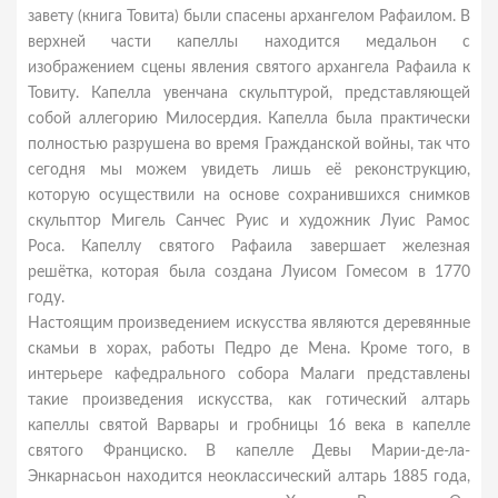
завету (книга Товита) были спасены архангелом Рафаилом. В
верхней части капеллы находится медальон с
изображением сцены явления святого архангела Рафаила к
Товиту. Капелла увенчана скульптурой, представляющей
собой аллегорию Милосердия. Капелла была практически
полностью разрушена во время Гражданской войны, так что
сегодня мы можем увидеть лишь её реконструкцию,
которую осуществили на основе сохранившихся снимков
скульптор Мигель Санчес Руис и художник Луис Рамос
Роса. Капеллу святого Рафаила завершает железная
решётка, которая была создана Луисом Гомесом в 1770
году.
Настоящим произведением искусства являются деревянные
скамьи в хорах, работы Педро де Мена. Кроме того, в
интерьере кафедрального собора Малаги представлены
такие произведения искусства, как готический алтарь
капеллы святой Варвары и гробницы 16 века в капелле
святого Франциско. В капелле Девы Марии-де-ла-
Энкарнасьон находится неоклассический алтарь 1885 года,