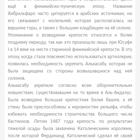
ещё в финикийско-пуническую эпоху. Название
Хибральфаро часто цитируется в арабских источниках, но
его связывают с молельней, которая располагалась на
вершине горы, а также с большим кладбищем на её склоне.
Упоминания о возведении крепости относятся к более
позднему периоду, так как это произошло лишь при Юсуфе
I в 14 веке на месте старинной финикийской крепости. В эту
эпоху, когда стала повсеместно использоваться артиллерия,
появилась необходимость укрепить Алькасабу, которая не
была защищена со стороны возвышавшихся над ней
склонов.
Алькасабу укрепили согласно всем оборонительным
новшествам, существовавшим на то время в Аль-Андалус.
Была возведена большая крепостная Белая башня, а её
стены были приспособлены к неровностям рельефа, чтобы
избежать необходимости строительства большего числа
бастионов. Летом 1487 года крепость по результатам
тяжелой осады была захвачена Католическими королями,
после которой Фердинанд Католический сделал её своей