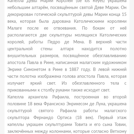
Капелла Девы Марии Королей (de los Reyes) украшена
небольшим алтарём, посвящённым святой Деве Марии. Он
декорирован готической скульптурой девы Марии конца 15
века, которая была дарована Католическими королями
Малаге после ее отвоевания. По бокам от неё
располагаются две скульптуры молящихся Католических
королей, работы Педро де Мена. В верхней части
центральной стены алтаря находится полотно
внушительных размеров, посвящённое обезглавливанию
апостола Павла в Риме, написанная малагским художником
Энрике Симонетом в Риме в 1887 году. В левой нижней
части полотна изображена голова апостола Павла, которая
излучает яркий свет. Из обезглавленного тела с
прикованными к столбу руками также исходит свет.
Капелла архангела Рафаила, построенная во второй
половине 18 века Франсиско Энрикесом де Луна, украшена
скульптурой святого Рафаила работы малагского
скульптора Фернандо Ортиса (18 век). Первый этаж
капеллы украшен скульптурами Товита и его сына Товии,
заключённых между колоннами, которые согласно Ветхому