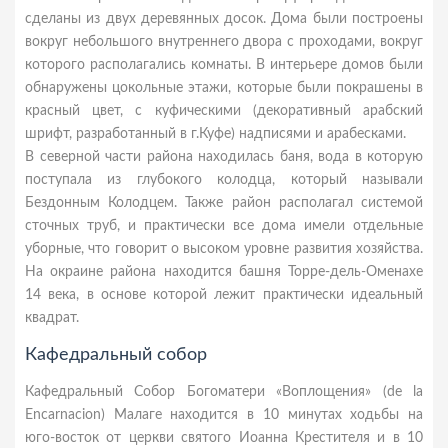
сделаны из двух деревянных досок. Дома были построены
вокруг небольшого внутреннего двора с проходами, вокруг
которого располагались комнаты. В интерьере домов были
обнаружены цокольные этажи, которые были покрашены в
красный цвет, с куфическими (декоративный арабский
шрифт, разработанный в г.Куфе) надписями и арабесками.
В северной части района находилась баня, вода в которую
поступала из глубокого колодца, который называли
Бездонным Колодцем. Также район располагал системой
сточных труб, и практически все дома имели отдельные
уборные, что говорит о высоком уровне развития хозяйства.
На окраине района находится башня Торре-дель-Оменахе
14 века, в основе которой лежит практически идеальный
квадрат.
Кафедральный собор
Кафедральный Собор Богоматери «Воплощения» (de la
Encarnacion) Малаге находится в 10 минутах ходьбы на
юго-восток от церкви святого Иоанна Крестителя и в 10