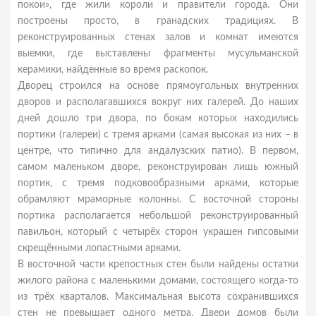
покои», где жили короли и правители города. Они
построены просто, в гранадских традициях. В
реконструированных стенах залов и комнат имеются
выемки, где выставлены фрагменты мусульманской
керамики, найденные во время раскопок.
Дворец строился на основе прямоугольных внутренних
дворов и располагавшихся вокруг них галерей. До наших
дней дошло три двора, по бокам которых находились
портики (галереи) с тремя арками (самая высокая из них – в
центре, что типично для андалузских патио). В первом,
самом маленьком дворе, реконструирован лишь южный
портик, с тремя подковообразными арками, которые
обрамляют мраморные колонны. С восточной стороны
портика располагается небольшой реконструированный
павильон, который с четырёх сторон украшен гипсовыми
скрещёнными лопастными арками.
В восточной части крепостных стен были найдены остатки
жилого района с маленькими домами, состоящего когда-то
из трёх кварталов. Максимальная высота сохранившихся
стен не превышает одного метра. Двери домов были