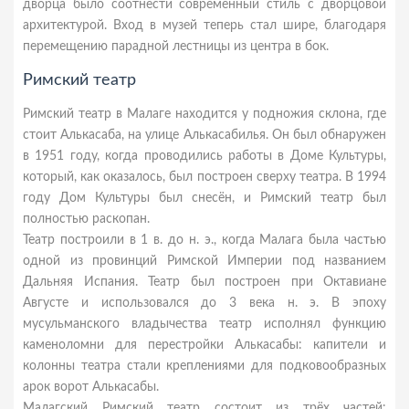
дворца было соотнести современный стиль с дворцовой
архитектурой. Вход в музей теперь стал шире, благодаря
перемещению парадной лестницы из центра в бок.
Римский театр
Римский театр в Малаге находится у подножия склона, где
стоит Алькасаба, на улице Алькасабилья. Он был обнаружен
в 1951 году, когда проводились работы в Доме Культуры,
который, как оказалось, был построен сверху театра. В 1994
году Дом Культуры был снесён, и Римский театр был
полностью раскопан.
Театр построили в 1 в. до н. э., когда Малага была частью
одной из провинций Римской Империи под названием
Дальняя Испания. Театр был построен при Октавиане
Августе и использовался до 3 века н. э. В эпоху
мусульманского владычества театр исполнял функцию
каменоломни для перестройки Алькасабы: капители и
колонны театра стали креплениями для подковообразных
арок ворот Алькасабы.
Малагский Римский театр состоит из трёх частей: