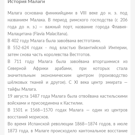
История Малаги
Малага основана финикийцами в VIII веке до н. э. под
названием Малака. В период римского господства (с 206
года до н. э.) — важный порт, название города Флавия-
Малацитана (Flavia Malacitana).
В 402 году Малага была завоёвана вестготами.
В 552-624 годах - под властью Византийской Империи,
затем снова часть королевства Вестготов.
В 711 году Малага была завоёвана вторгшимися из
Северной Африки арабами, при которых стала
значительным экономическим центром (производство
шёлковых тканей и другое). С XI века центр эмирата —
тайфы Малага.
19 августа 1487 года Малага была отвоёвана кастильскими
войсками и присоединена к Кастилии.
В 1501 и 1568—1570 годах Малага — один из центров
восстаний морисков.
Во время Испанской революции 1868—1874 годов, в июле
1873 года, в Малаге происходило кантональное восстание