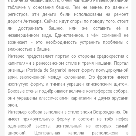
в Войне за независимость, о чём написано на мемориальной
табличке у основания башни. Тем не менее, по данным
регистров, эти деньги были использованы на ремонт
дороги Антекера. Сейчас идут споры по поводу того, стоит
ли достраивать башню, или же оставить её в
незавершённом виде. Единственное, в чём сомнений не
возникает – это необходимость устранить проблемы с
влажностью в башне.
Интерес представляет портал со стороны средокрестия с
капителями в ренессансном стиле и тремя нишами. Портал
ризницы (Portada de Sagrario) имеет форму полуциркульной
арки, заключенной между колоннами. Его фронтон имеет
изогнутую форму, а тимпан украшен епископским щитом.
Боковые стены подчёркивают величие контрфорсов собора,
они украшены классическими карнизами и двумя ярусами
окон.
Интерьер собора выполнен в стиле эпохи Возрождения. Он
имеет прямоугольную форму и состоит из трёх нефов
одинаковой высоты, центральный из которых самый
широкий. Центральная капелла расположена в