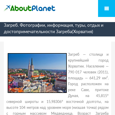
Загреб. Фотографии, информация, туры, отдых и
достопримечательности Загреба(Хорватия)
Загреб — столица и
крупнейший город
Хорватии. Население —
790 017 человек (2011),
площадь — 641,29 км².
Город расположен на
реке Саве, притоке
Дуная, на 45,815°
северной широты и 15,98306° восточной долготы, на
высоте 104 метров над уровнем моря (низшая точка) рядом
с горным массивом Медведница. Возраст Загреба