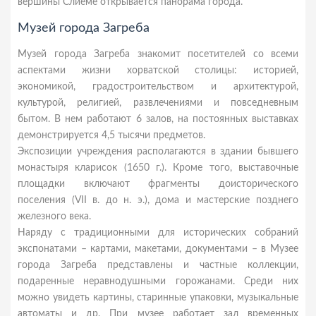
вершины Слиеме открывается панорама города.
Музей города Загреба
Музей города Загреба знакомит посетителей со всеми
аспектами жизни хорватской столицы: историей,
экономикой, градостроительством и архитектурой,
культурой, религией, развлечениями и повседневным
бытом. В нем работают 6 залов, на постоянных выставках
демонстрируется 4,5 тысячи предметов.
Экспозиции учреждения располагаются в здании бывшего
монастыря кларисок (1650 г.). Кроме того, выставочные
площадки включают фрагменты доисторического
поселения (VII в. до н. э.), дома и мастерские позднего
железного века.
Наряду с традиционными для исторических собраний
экспонатами – картами, макетами, документами – в Музее
города Загреба представлены и частные коллекции,
подаренные неравнодушными горожанами. Среди них
можно увидеть картины, старинные упаковки, музыкальные
автоматы и др. При музее работает зал временных