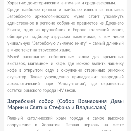
Хорватии: доисторическим, античным и средневековым.
Среди наиболее ценных и наиболее известных выставок
Загребского археологического музея стоит упомянуть
единственное в регионе собрание предметов из Древнего
Египта, одну из крупнейших в Европе коллекций монет,
обширную подборку этрусских памятников, в том числе
уникальную "Загребскую льняную книгу" – самый длинный
в мире текст на этрусском языке.
Музей располагает собственным залом для временных
выставок, магазином и кафе, где можно выпить чашечку
кофе в открытом саду в окружении старинных римских
скульптур. Также учреждению принадлежит загородный
археологический парк "Андаунтония", где охраняются
остатки римского города I-IV веков.
Загребский собор (Собор Вознесения Девы
Марии и Святых Стефана и Владислава)
Главный католический храм города и самое высокое
сооружение в Хорватии. Первая церковь на месте