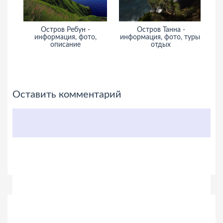
ии,
Остров Ребун -
Остров Танна -
Б
тдых
информация, фото,
информация, фото, туры,
и
описание
отдых
сти
Оставить комментарий