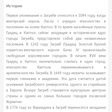
История
Первое упоминание о Загребе относится к 1094 году, когда
венгерский король Ласло I учредил епископство в
поселении на холме Каптол. В то время населённые пункты
Градец и Каптол, сейчас входящие в историческое ядро
города Загреба, представляли собой два независимых
поселения. В 1242 году Загреб (Градец) Золотой буллой
хорватско-венгерского короля Белы IV провозглашён
свободным королевским городом. В начале XVII века
Градец и Каптол окончательно слились в один город,
епископство Каптола переименовывается в
архиепископство Загреба. В 1669 году иезуиты основывают
первую гимназию и академию. Эта дата считается датой
основания Загребского университета, одного из старейших
в Европе. Вскоре Загреб становится культурным центром
страны и одним из самых больших городов посавской
Хорватии.
В 1776 году из Вараждина в Загреб переносятся заседания