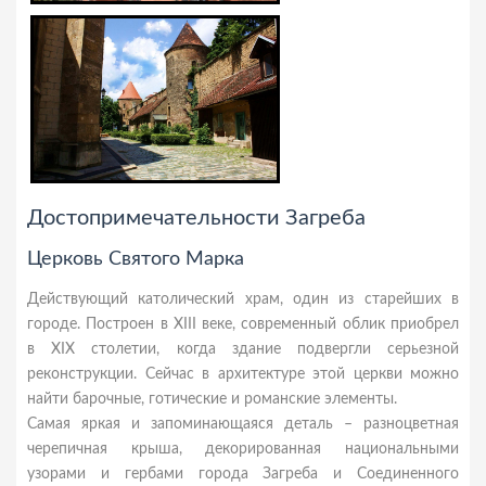
Достопримечательности Загреба
Церковь Святого Марка
Действующий католический храм, один из старейших в
городе. Построен в XIII веке, современный облик приобрел
в XIX столетии, когда здание подвергли серьезной
реконструкции. Сейчас в архитектуре этой церкви можно
найти барочные, готические и романские элементы.
Самая яркая и запоминающаяся деталь – разноцветная
черепичная крыша, декорированная национальными
узорами и гербами города Загреба и Соединенного