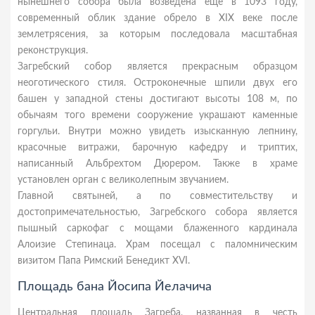
нынешнего собора была возведена еще в 1093 году,
современный облик здание обрело в XIX веке после
землетрясения, за которым последовала масштабная
реконструкция.
Загребский собор является прекрасным образцом
неоготического стиля. Остроконечные шпили двух его
башен у западной стены достигают высоты 108 м, по
обычаям того времени сооружение украшают каменные
горгульи. Внутри можно увидеть изысканную лепнину,
красочные витражи, барочную кафедру и триптих,
написанный Альбрехтом Дюрером. Также в храме
установлен орган с великолепным звучанием.
Главной святыней, а по совместительству и
достопримечательностью, Загребского собора является
пышный саркофаг с мощами блаженного кардинала
Алоизие Степинаца. Храм посещал с паломническим
визитом Папа Римский Бенедикт XVI.
Площадь бана Йосипа Йелачича
Центральная площадь Загреба, названная в честь