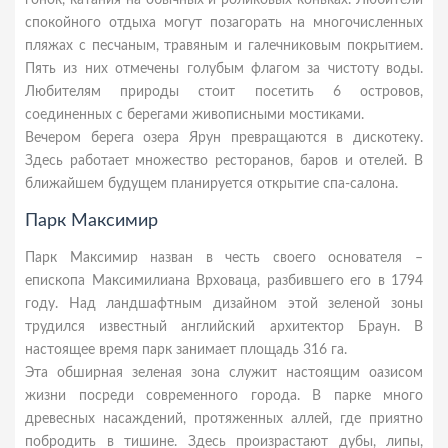
гонок, катания на обычных и роликовых коньках. Любители
спокойного отдыха могут позагорать на многочисленных
пляжах с песчаным, травяным и галечниковым покрытием.
Пять из них отмечены голубым флагом за чистоту воды.
Любителям природы стоит посетить 6 островов,
соединенных с берегами живописными мостиками.
Вечером берега озера Ярун превращаются в дискотеку.
Здесь работает множество ресторанов, баров и отелей. В
ближайшем будущем планируется открытие спа-салона.
Парк Максимир
Парк Максимир назван в честь своего основателя –
епископа Максимилиана Врховаца, разбившего его в 1794
году. Над ландшафтным дизайном этой зеленой зоны
трудился известный английский архитектор Браун. В
настоящее время парк занимает площадь 316 га.
Эта обширная зеленая зона служит настоящим оазисом
жизни посреди современного города. В парке много
древесных насаждений, протяженных аллей, где приятно
побродить в тишине. Здесь произрастают дубы, липы,