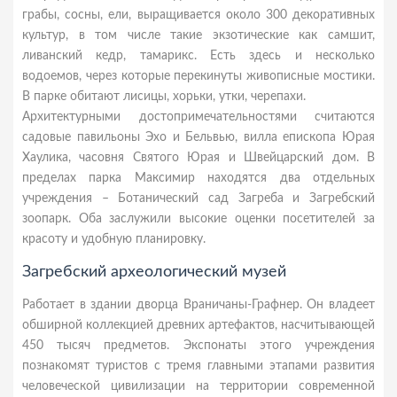
грабы, сосны, ели, выращивается около 300 декоративных
культур, в том числе такие экзотические как самшит,
ливанский кедр, тамарикс. Есть здесь и несколько
водоемов, через которые перекинуты живописные мостики.
В парке обитают лисицы, хорьки, утки, черепахи.
Архитектурными достопримечательностями считаются
садовые павильоны Эхо и Бельвью, вилла епископа Юрая
Хаулика, часовня Святого Юрая и Швейцарский дом. В
пределах парка Максимир находятся два отдельных
учреждения – Ботанический сад Загреба и Загребский
зоопарк. Оба заслужили высокие оценки посетителей за
красоту и удобную планировку.
Загребский археологический музей
Работает в здании дворца Враничаны-Графнер. Он владеет
обширной коллекцией древних артефактов, насчитывающей
450 тысяч предметов. Экспонаты этого учреждения
познакомят туристов с тремя главными этапами развития
человеческой цивилизации на территории современной