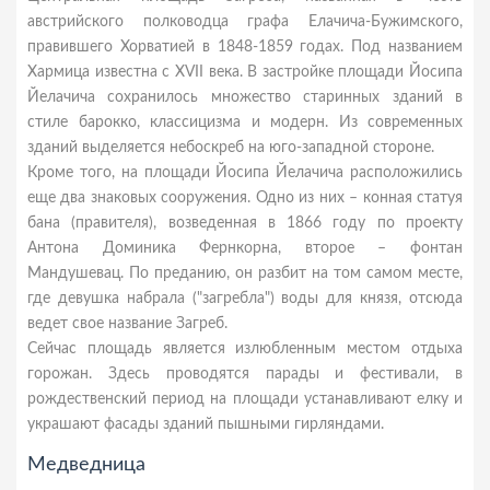
австрийского полководца графа Елачича-Бужимского,
правившего Хорватией в 1848-1859 годах. Под названием
Хармица известна с XVII века. В застройке площади Йосипа
Йелачича сохранилось множество старинных зданий в
стиле барокко, классицизма и модерн. Из современных
зданий выделяется небоскреб на юго-западной стороне.
Кроме того, на площади Йосипа Йелачича расположились
еще два знаковых сооружения. Одно из них – конная статуя
бана (правителя), возведенная в 1866 году по проекту
Антона Доминика Фернкорна, второе – фонтан
Мандушевац. По преданию, он разбит на том самом месте,
где девушка набрала ("загребла") воды для князя, отсюда
ведет свое название Загреб.
Сейчас площадь является излюбленным местом отдыха
горожан. Здесь проводятся парады и фестивали, в
рождественский период на площади устанавливают елку и
украшают фасады зданий пышными гирляндами.
Медведница