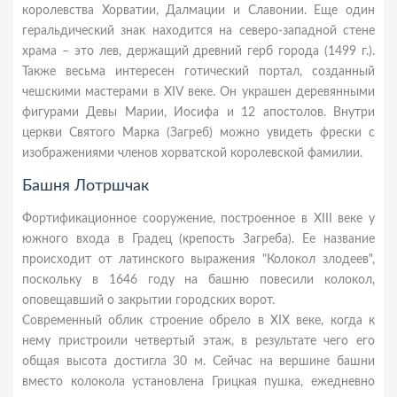
королевства Хорватии, Далмации и Славонии. Еще один
геральдический знак находится на северо-западной стене
храма – это лев, держащий древний герб города (1499 г.).
Также весьма интересен готический портал, созданный
чешскими мастерами в XIV веке. Он украшен деревянными
фигурами Девы Марии, Иосифа и 12 апостолов. Внутри
церкви Святого Марка (Загреб) можно увидеть фрески с
изображениями членов хорватской королевской фамилии.
Башня Лотршчак
Фортификационное сооружение, построенное в XIII веке у
южного входа в Градец (крепость Загреба). Ее название
происходит от латинского выражения "Колокол злодеев",
поскольку в 1646 году на башню повесили колокол,
оповещавший о закрытии городских ворот.
Современный облик строение обрело в XIX веке, когда к
нему пристроили четвертый этаж, в результате чего его
общая высота достигла 30 м. Сейчас на вершине башни
вместо колокола установлена Грицкая пушка, ежедневно