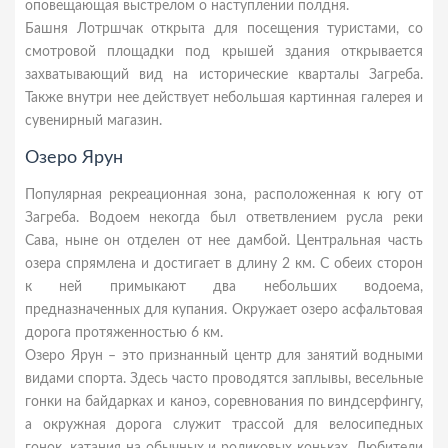
оповещающая выстрелом о наступлении полдня.
Башня Лотршчак открыта для посещения туристами, со
смотровой площадки под крышей здания открывается
захватывающий вид на исторические кварталы Загреба.
Также внутри нее действует небольшая картинная галерея и
сувенирный магазин.
Озеро Ярун
Популярная рекреационная зона, расположенная к югу от
Загреба. Водоем некогда был ответвлением русла реки
Сава, ныне он отделен от нее дамбой. Центральная часть
озера спрямлена и достигает в длину 2 км. С обеих сторон
к ней примыкают два небольших водоема,
предназначенных для купания. Окружает озеро асфальтовая
дорога протяженностью 6 км.
Озеро Ярун – это признанный центр для занятий водными
видами спорта. Здесь часто проводятся заплывы, весельные
гонки на байдарках и каноэ, соревнования по виндсерфингу,
а окружная дорога служит трассой для велосипедных