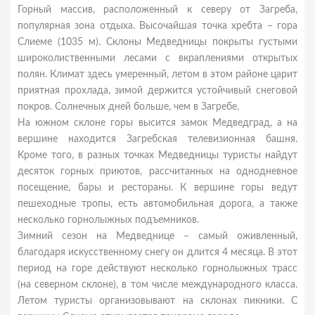
Горный массив, расположенный к северу от Загреба,
популярная зона отдыха. Высочайшая точка хребта – гора
Слиеме (1035 м). Склоны Медведницы покрыты густыми
широколиственными лесами с вкраплениями открытых
полян. Климат здесь умеренный, летом в этом районе царит
приятная прохлада, зимой держится устойчивый снеговой
покров. Солнечных дней больше, чем в Загребе.
На южном склоне горы высится замок Медведград, а на
вершине находится Загребская телевизионная башня.
Кроме того, в разных точках Медведницы туристы найдут
десяток горных приютов, рассчитанных на однодневное
посещение, бары и рестораны. К вершине горы ведут
пешеходные тропы, есть автомобильная дорога, а также
несколько горнолыжных подъемников.
Зимний сезон на Медведнице – самый оживленный,
благодаря искусственному снегу он длится 4 месяца. В этот
период на горе действуют несколько горнолыжных трасс
(на северном склоне), в том числе международного класса.
Летом туристы организовывают на склонах пикники. С