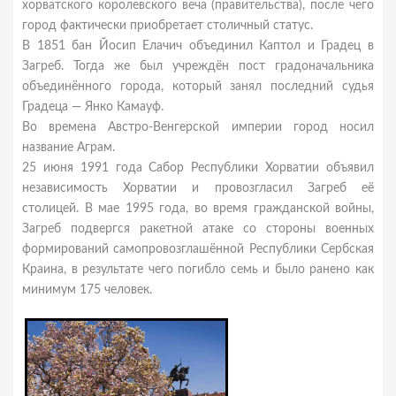
хорватского королевского веча (правительства), после чего
город фактически приобретает столичный статус.
В 1851 бан Йосип Елачич объединил Каптол и Градец в
Загреб. Тогда же был учреждён пост градоначальника
объединённого города, который занял последний судья
Градеца — Янко Камауф.
Во времена Австро-Венгерской империи город носил
название Аграм.
25 июня 1991 года Сабор Республики Хорватии объявил
независимость Хорватии и провозгласил Загреб её
столицей. В мае 1995 года, во время гражданской войны,
Загреб подвергся ракетной атаке со стороны военных
формирований самопровозглашённой Республики Сербская
Краина, в результате чего погибло семь и было ранено как
минимум 175 человек.