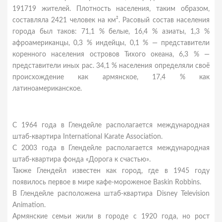
191719 жителей. Плотность населения, таким образом,
составляла 2421 человек на км². Расовый состав населения
города был таков: 71,1 % белые, 16,4 % азиаты, 1,3 %
афроамериканцы, 0,3 % индейцы, 0,1 % — представители
коренного населения островов Тихого океана, 6,3 % —
представители иных рас. 34,1 % населения определяли своё
происхождение как армянское, 17,4 % как
латиноамериканское.
С 1964 года в Глендейле располагается международная
штаб-квартира International Karate Association.
С 2003 года в Глендейле располагается международная
штаб-квартира фонда «Дорога к счастью».
Также Глендейл известен как город, где в 1945 году
появилось первое в мире кафе-мороженое Baskin Robbins.
В Глендейле расположена штаб-квартира Disney Television
Animation.
Армянские семьи жили в городе с 1920 года, но рост