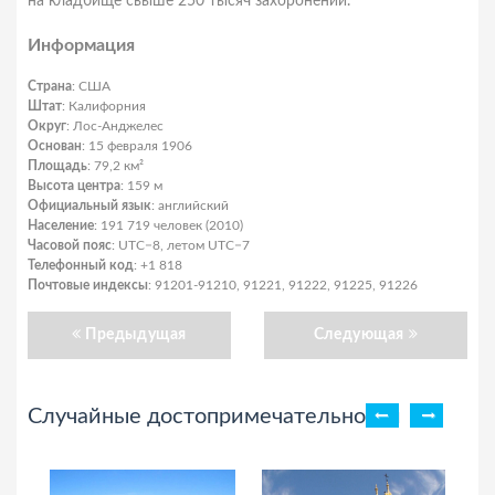
на кладбище свыше 250 тысяч захоронений.
Информация
Страна
: США
Штат
: Калифорния
Округ
: Лос-Анджелес
Основан
: 15 февраля 1906
Площадь
: 79,2 км²
Высота центра
: 159 м
Официальный язык
: английский
Население
: 191 719 человек (2010)
Часовой пояс
: UTC−8, летом UTC−7
Телефонный код
: +1 818
Почтовые индексы
: 91201-91210, 91221, 91222, 91225, 91226
Предыдущая
Следующая
Случайные достопримечательности