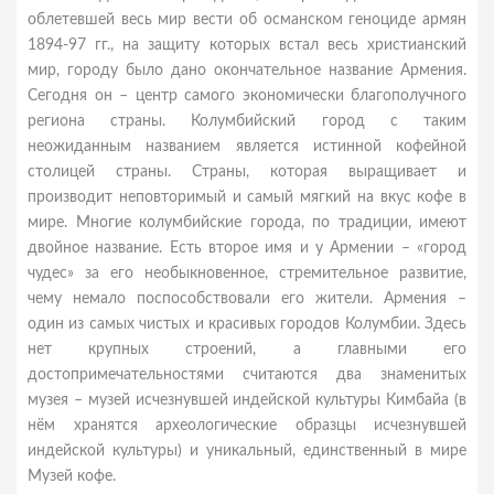
облетевшей весь мир вести об османском геноциде армян
1894-97 гг., на защиту которых встал весь христианский
мир, городу было дано окончательное название Армения.
Сегодня он – центр самого экономически благополучного
региона страны. Колумбийский город с таким
неожиданным названием является истинной кофейной
столицей страны. Страны, которая выращивает и
производит неповторимый и самый мягкий на вкус кофе в
мире. Многие колумбийские города, по традиции, имеют
двойное название. Есть второе имя и у Армении – «город
чудес» за его необыкновенное, стремительное развитие,
чему немало поспособствовали его жители. Армения –
один из самых чистых и красивых городов Колумбии. Здесь
нет крупных строений, а главными его
достопримечательностями считаются два знаменитых
музея – музей исчезнувшей индейской культуры Кимбайа (в
нём хранятся археологические образцы исчезнувшей
индейской культуры) и уникальный, единственный в мире
Музей кофе.