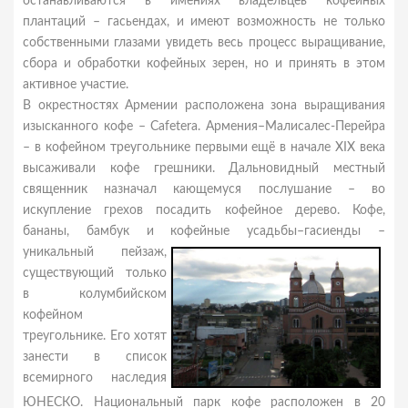
останавливаются в имениях владельцев кофейных
плантаций – гасьендах, и имеют возможность не только
собственными глазами увидеть весь процесс выращивание,
сбора и обработки кофейных зерен, но и принять в этом
активное участие.
В окрестностях Армении расположена зона выращивания
изысканного кофе – Сafetera. Армения–Малисалес-Перейра
– в кофейном треугольнике первыми ещё в начале ХIХ века
высаживали кофе грешники. Дальновидный местный
священник назначал кающемуся послушание – во
искупление грехов посадить кофейное дерево. Кофе,
бананы, бамбук и кофейные усадьбы–гасиенды –
уникальный
пейзаж,
существующий только
в колумбийском
кофейном
треугольнике. Его хотят
занести в список
всемирного наследия
ЮНЕСКО. Национальный парк кофе расположен в 20