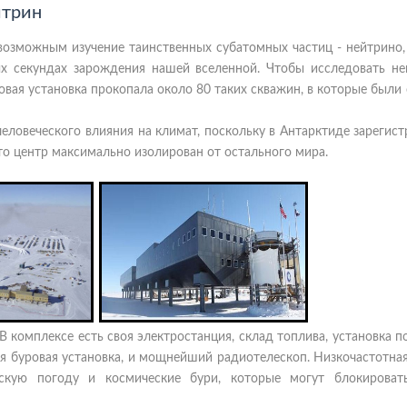
йтрин
озможным изучение таинственных субатомных частиц - нейтрино,
х секундах зарождения нашей вселенной. Чтобы исследовать не
овая установка прокопала около 80 таких скважин, в которые был
еловеческого влияния на климат, поскольку в Антарктиде зарегис
то центр максимально изолирован от остального мира.
В комплексе есть своя электростанция, склад топлива, установка п
я буровая установка, и мощнейший радиотелескоп. Низкочастотна
скую погоду и космические бури, которые могут блокироват