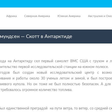
Африка
Северная Америка
Южная Америка
Австралия и Оке
мундсен — Скотт в Антарктиде
года на Антарктиду сел первый самолет ВМС США с грузом и 
оительство первой исследовательской станции на южном полюсе.
годов был создан новый исследовательский центр с возм
ивания и работы около 30 ученых летом и зимой, и был построе
иевого купола. Но он тоже не был полностью безопасен. А для 
 требовалось огромное количество топлива.
ыл единственной преградой на пути ветра, то ветер, со средней 