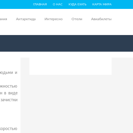
ГЛАВНАЯ
О НАС
КУДА ЕХАТЬ
КАРТА МИРА
ания
Антарктида
Интересно
Отели
Авиабилеты
людьми и
ожностью
н в виде
зачистки
скоростью