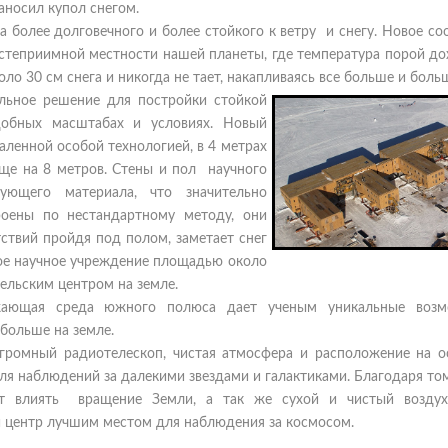
аносил купол снегом.
 более долговечного и более стойкого к ветру и снегу. Новое с
степриимной местности нашей планеты, где температура порой до
оло 30 см снега и никогда не тает, накапливаясь все больше и боль
ьное решение для постройки стойкой
одобных масштабах и условиях. Новый
каленной особой технологией, в 4 метрах
ще на 8 метров. Стены и пол научного
ующего материала, что значительно
роены по нестандартному методу, они
тствий пройдя под полом, заметает снег
ное научное учреждение площадью около
ельским центром на земле.
жающая среда южного полюса дает ученым уникальные возм
 больше на земле.
громный радиотелескоп, чистая атмосфера и расположение на о
ля наблюдений за далекими звездами и галактиками. Благодаря том
ет влиять вращение Земли, а так же сухой и чистый возду
 центр лучшим местом для наблюдения за космосом.