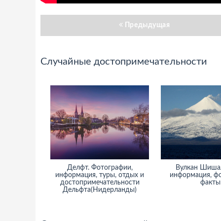
Предыдущая
Случайные достопримечательности
Делфт. Фотографии,
Вулкан Шишалдина -
нформация, туры, отдых и
информация, фото, туры,
достопримечательности
факты
Дельфта(Нидерланды)