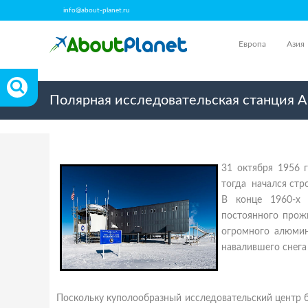
info@about-planet.ru
Европа
Азия
Полярная исследовательская станция А
31 октября 1956 
тогда начался стр
В конце 1960-х 
постоянного прож
огромного алюмин
навалившего снега
Поскольку куполообразный исследовательский центр б