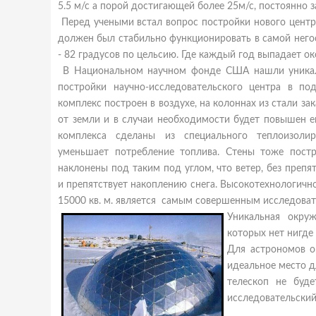
5.5 м/с а порой достигающей более 25м/с, постоянно з
Перед учеными встал вопрос постройки нового центра
должен был стабильно функционировать в самой него
- 82 градусов по цельсию. Где каждый год выпадает ок
В Национальном научном фонде США нашли уникал
постройки научно-исследовательского центра в п
комплекс построен в воздухе, на колоннах из стали за
от земли и в случаи необходимости будет повышен е
комплекса сделаны из специального теплоизолир
уменьшает потребление топлива. Стены тоже пост
наклонены под таким под углом, что ветер, без препя
и препятствует накоплению снега. Высокотехнологич
15000 кв. м. является самым совершенным исследоват
Уникальная окру
которых нет нигде
Для астрономов о
идеальное место д
телескоп не буд
исследовательский