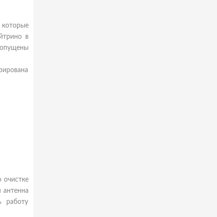
 которые
йтрино в
и опущены
трирована
о очистке
я антенна
ь работу