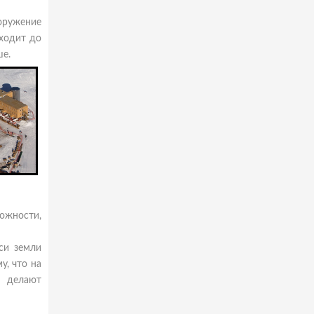
ооружение
ходит до
ше.
ожности,
си земли
у, что на
х делают