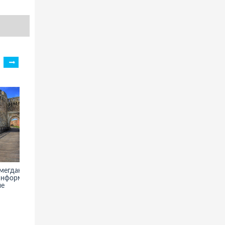
Замок Де Хаар в Утрехте -
ото, информация, описание