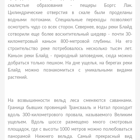
скалистые образования - пещеры Боргс Лак.
Цилиндрические отверстия в скале были проделаны
водными потоками. Специальные переходы позволяют
осмотреть чудо со всех сторон. Севернее, воды реки Блайд
сотворили еще более восхитительный шедевр - почти 30-
километровый каньон 800-метровой глубины. На его
строительство реке потребовалось несколько тысяч лет.
Каньон реки Блайд - природный заповедник, сюда можно
добраться только пешком. На дне ущелья, на берегах реки
Блайд можно познакомиться с уникальными видами
растений.
На возвышенности вельд леса сменяются саваннами.
Граница бывших провинций Трансвааль и Натал проходит
вдоль 300-километрового провала, называемого Великим
ущельем. Вдоль шоссе размещено много смотровых
площадок, где с высоты 1000 метров можно полюбоваться
панорамой Нижнего вельда. Самый прекрасный вид