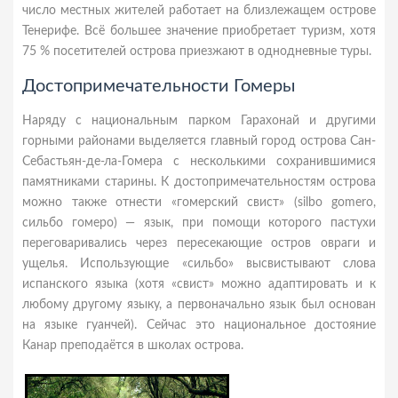
число местных жителей работает на близлежащем острове
Тенерифе. Всё большее значение приобретает туризм, хотя
75 % посетителей острова приезжают в однодневные туры.
Достопримечательности Гомеры
Наряду с национальным парком Гарахонай и другими
горными районами выделяется главный город острова Сан-
Себастьян-де-ла-Гомера с несколькими сохранившимися
памятниками старины. К достопримечательностям острова
можно также отнести «гомерский свист» (silbo gomero,
сильбо гомеро) — язык, при помощи которого пастухи
переговаривались через пересекающие остров овраги и
ущелья. Использующие «сильбо» высвистывают слова
испанского языка (хотя «свист» можно адаптировать и к
любому другому языку, а первоначально язык был основан
на языке гуанчей). Сейчас это национальное достояние
Канар преподаётся в школах острова.