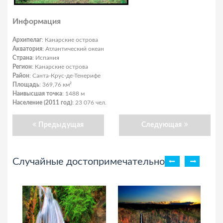
Информация
Архипелаг
: Канарские острова
Акватория
: Атлантический океан
Страна
: Испания
Регион
: Канарские острова
Район
: Санта-Крус-де-Тенерифе
Площадь
: 369,76 км²
Наивысшая точка
: 1488 м
Население (2011 год)
: 23 076 чел.
Предыдущая
Следующая
Случайные достопримечательности