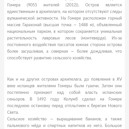
Гомера (9055 жителей (2012)). Остров является
единственным в архипелаге, на котором отсутствуют следы
вулканической активности. На Гомере расположен горный
массив Гарахонай (высшая точка — 1488 м), объявленный
национальным парком, в котором сохраняется уникальная
растительность лавровых лесов (монтеверде). Из-за
постоянного воздействия пассатов южная сторона острова
более засушливая, а северная — более дождливая, что
способствует развитию сельского хозяйства.
Как и на других островах архипелага, до появления в XV
веке испанцев жителями Гомеры были гуанчи. Затем они
постепенно признают над собой власть испанских
сеньоров. В 1492 году Колумб сделал на Гомере
последнюю остановку перед отплытием к берегам Нового
Света.
Сельское хозяйство — выращивание бананов, а также
пальмового мёда и спиртных напитков из него. Большое