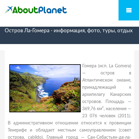
Остров Ла-Гомера - информация, фото, туры, отдых
Гомера (исп. La Gomera)
— остров в
Атлантическом океане,
принадлежащий к
архипелагу Канарских
островов. Площадь —
369,76 км², население —
23 076 человек (2011).
В административном отношении относится к провинции
Тенерифе и обладает местным самоуправлением (совет
острова, cabildo). Главный город — Сан-Себастьян-де-ла-