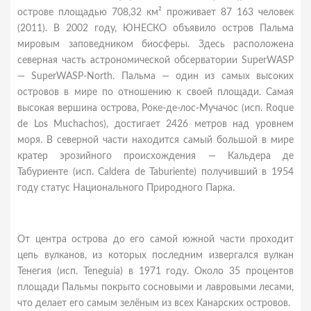
острове площадью 708,32 км² проживает 87 163 человек
(2011). В 2002 году, ЮНЕСКО объявило остров Пальма
мировым заповедником биосферы. Здесь расположена
северная часть астрономической обсерватории SuperWASP
— SuperWASP-North. Пальма — один из самых высоких
островов в мире по отношению к своей площади. Самая
высокая вершина острова, Роке-де-лос-Мучачос (исп. Roque
de Los Muchachos), достигает 2426 метров над уровнем
моря. В северной части находится самый большой в мире
кратер эрозийного происхождения — Кальдера де
Табуриенте (исп. Caldera de Taburiente) получивший в 1954
году статус Национального Природного Парка.
От центра острова до его самой южной части проходит
цепь вулканов, из которых последним извергался вулкан
Тенегия (исп. Teneguia) в 1971 году. Около 35 процентов
площади Пальмы покрыто сосновыми и лавровыми лесами,
что делает его самым зелёным из всех Канарских островов.