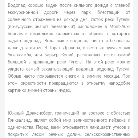
Водопад хорошо виден после сильного дождя с главной
экскурсионной дороги через парк, блестящий от
солнечного отражения на исходе дня. Исток реки Тугелы
(по-зулусски значит 'внезапный') расположен в Mont-Aux-
Sources в нескольких километрах от обрыва, с которого
падает водопад. Вода выше водопада чиста и безопасна
даже для питья. В Горах Дракона, известных зулусам как
Укхахламба, или Барьер Копий, расположен исток самой
большой в провинции реки Тугелы. На этой реке можно
увидеть самый захватывающий водопад, водопад Тугела.
Обрыв часто покрывается снегом в зимние месяцы. При
этом окрестности превращаются в открытку наподобие
картинки зимней страны чудес.
Южный Дракенсберг, граничащий на востоке с областью
Гриквалэнд, являет собой мир величественного пейзажа и
одиночества. Перед вами открывается ландшафт утесов и
покрытых лесом речных долин, сельскохозяйственных