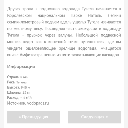
Другая тропа к подножию водопада Тугела начинается в
Королевском национальном Парке Наталь. Легкий
семикилометровый подъем вдоль ущелья Тугела извивается
по местному лесу. Последняя часть экскурсии к водопаду
Тугела - прыжок через валуны. Небольшой подвесной
мостик ведет вас к конечной точке путешествия, где вы
увидите ошеломляющее зрелище водопада, мчащегося
вниз с Амфитеатра цепью из пяти захватывающих каскадов.
Информация
Страна
: ЮАР
Река
: Тугела
Высота
: 948 м
Ширина
: 15 м
Расход
: ~ 1 м³/с
Источник. vodopads.ru
Предыдущая
Следующая