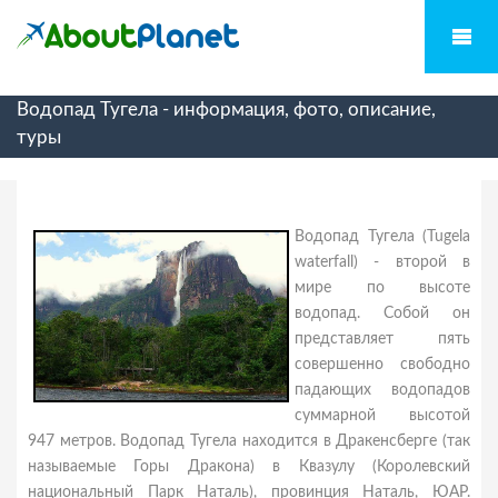
Водопад Тугела - информация, фото, описание,
туры
Водопад Тугела (Tugela
waterfall) - второй в
мире по высоте
водопад. Собой он
представляет пять
совершенно свободно
падающих водопадов
суммарной высотой
947 метров. Водопад Тугела находится в Дракенсберге (так
называемые Горы Дракона) в Квазулу (Королевский
национальный Парк Наталь), провинция Наталь, ЮАР.