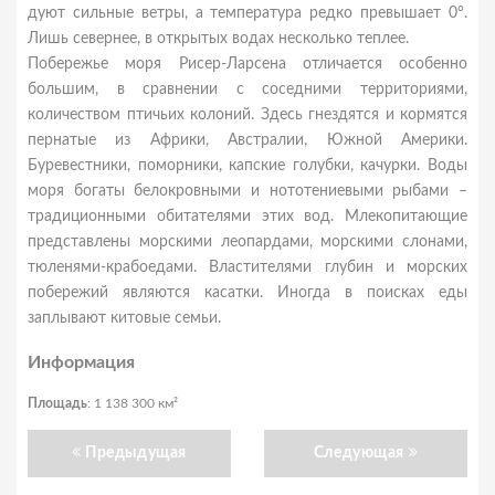
дуют сильные ветры, а температура редко превышает 0°.
Лишь севернее, в открытых водах несколько теплее.
Побережье моря Рисер-Ларсена отличается особенно
большим, в сравнении с соседними территориями,
количеством птичьих колоний. Здесь гнездятся и кормятся
пернатые из Африки, Австралии, Южной Америки.
Буревестники, поморники, капские голубки, качурки. Воды
моря богаты белокровными и нототениевыми рыбами –
традиционными обитателями этих вод. Млекопитающие
представлены морскими леопардами, морскими слонами,
тюленями-крабоедами. Властителями глубин и морских
побережий являются касатки. Иногда в поисках еды
заплывают китовые семьи.
Информация
Площадь
: 1 138 300 км²
Предыдущая
Следующая