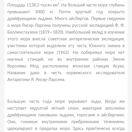
Площадь 1138,3 тысяч км². На большей части моря глубины
превышают 3000 м. Почти круглый год покрыто
дрейфующими льдами. Много айсбергов. Первые сведения
о море Рисер-Ларсена получены русской экспедицией Ф. Ф.
Беллинсгаузена (1819—1820). Наибольший вклад в изучение
этого моря внесла советская антарктическая экспедиция,
участники которой выделили эту часть Южного океана в
самостоятельное море (1962). На побережье моря нет
научных станций, но во внутренних районах Земли
Королевы Мод расположена японская станция Асука.
Название дано в честь норвежского исследователя
Антарктики Я. Рисер-Ларсена.
Большую часть года море укрывают льды. Когда же
наступает недолгий летний сезон, акватория заполнена
дрейфующими паковыми льдами, торосами и айсбергами.
Они, гонимые внутренними прибрежными течениями,
циркулируют в пределах моря. Здесь практически всегда