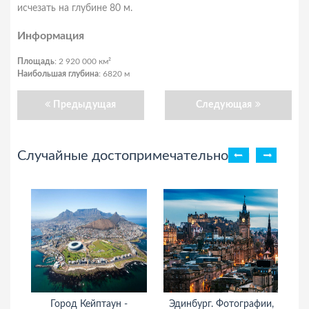
исчезать на глубине 80 м.
Информация
Площадь
: 2 920 000 км²
Наибольшая глубина
: 6820 м
Предыдущая
Следующая
Случайные достопримечательности
Город Кейптаун -
Эдинбург. Фотографии,
Д