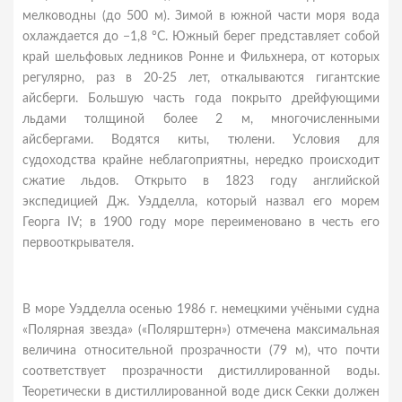
мелководны (до 500 м). Зимой в южной части моря вода
охлаждается до −1,8 °С. Южный берег представляет собой
край шельфовых ледников Ронне и Фильхнера, от которых
регулярно, раз в 20-25 лет, откалываются гигантские
айсберги. Большую часть года покрыто дрейфующими
льдами толщиной более 2 м, многочисленными
айсбергами. Водятся киты, тюлени. Условия для
судоходства крайне неблагоприятны, нередко происходит
сжатие льдов. Открыто в 1823 году английской
экспедицией Дж. Уэдделла, который назвал его морем
Георга IV; в 1900 году море переименовано в честь его
первооткрывателя.
В море Уэдделла осенью 1986 г. немецкими учёными судна
«Полярная звезда» («Полярштерн») отмечена максимальная
величина относительной прозрачности (79 м), что почти
соответствует прозрачности дистиллированной воды.
Теоретически в дистиллированной воде диск Секки должен