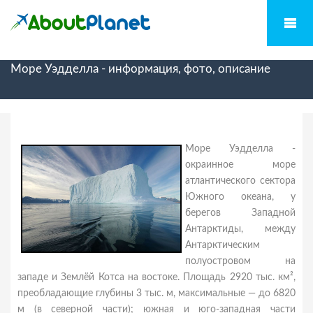
Море Уэдделла - информация, фото, описание
Море Уэдделла -
окраинное море
атлантического сектора
Южного океана, у
берегов Западной
Антарктиды, между
Антарктическим
полуостровом на
западе и Землёй Котса на востоке. Площадь 2920 тыс. км²,
преобладающие глубины 3 тыс. м, максимальные — до 6820
м (в северной части); южная и юго-западная части