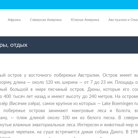
Африка
Северная Америка
Южная Америка
Австралия и Оке
ры, отдых
ый остров у восточного побережья Австралии. Остров имеет в
орму, длина — около 120 км, ширина — от 7 до 23 км. Площадь о
мый большой в мире песчаный остров. Дюны, которые его сос
о 400 тысяч лет назад и имеют высоту до 240 метров. На остров
озёр (Висячие озёра), самое крупное из которых — Lake Boemingen
е побережье острова занимают мангровые леса и болота, во
ану, — пляж длиной около 100 км из белого песка. В северн
нутые влажные экваториальные леса. Интересен и животный мир о
одные черепахи, на суше встречается дикая собака Динго. В 199