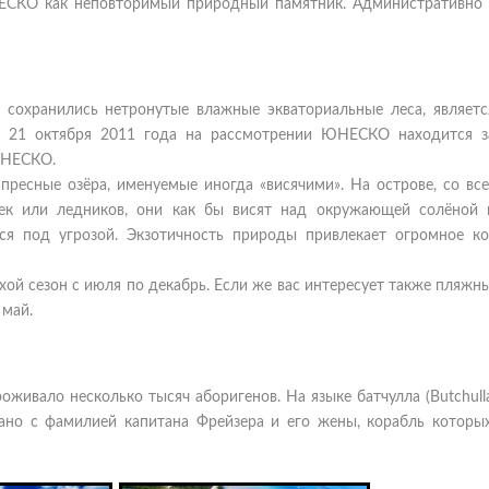
ЕСКО как неповторимый природный памятник. Административно 
й сохранились нетронутые влажные экваториальные леса, являетс
на 21 октября 2011 года на рассмотрении ЮНЕСКО находится з
ЮНЕСКО.
пресные озёра, именуемые иногда «висячими». На острове, со все
ек или ледников, они как бы висят над окружающей солёной 
ся под угрозой. Экзотичность природы привлекает огромное ко
хой сезон с июля по декабрь. Если же вас интересует также пляжн
 май.
живало несколько тысяч аборигенов. На языке батчулла (Butchull
ано с фамилией капитана Фрейзера и его жены, корабль которых «