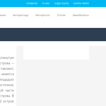
ГЛАВНАЯ
О НАС
КУДА ЕХАТЬ
КАРТА МИРА
ания
Антарктида
Интересно
Отели
Авиабилеты
ытянутую
строва —
тавляют,
е имеется
 площадью
сточное,
ой части
строва. В
2 остров