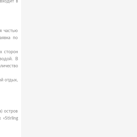
входит в
я частью
аявка по
х сторон
водой. В
личество
ый отдых,
a) остров
Stirling