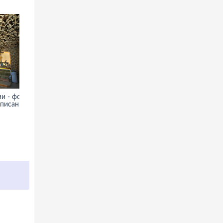
и - фото,
Зиккурат в Уре - фото,
описание
информация, история