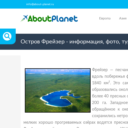
info@about-planet.ru
Европа
Азия
Остров Фрейзер - информация, фото, ту
Фрейзер — песчан
вдоль побережья ф
1840 км². Это са
образовались окол
более 40 пресных 
200 га. Западно
обращённое к оке
сохранились нетро
мелких хорошо прогреваемых озёрах водятся преснов