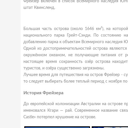
Фрейзер включён в список Всемирного наследия ЮН
штат Квинсленд.
Большая часть острова (около 1646 км²), на которо
национального парка Грейт-Сэнди. По состоянию 
добавлению парка к объектам Всемирного наследия 
Одной из достопримечательностей острова являются 
окружённом океаном, не получающие питания от р
настоящее время сохранность озёр острова находит
туристов, и озёра существенно загрязнены.
Лучшее время для путешествия на остров Фрейзер - су
то следует выбирать более теплый период с ноября по
История Фрейзера
До европейской колонизации Австралии на острове про
именовался Кгари — рай. Современное название связ
Castle» потерпел крушение на острове.