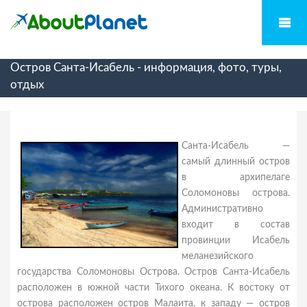
Остров Санта-Исабель - информация, фото, туры,
отдых
Санта-Исабель —
самый длинный остров
в архипелаге
Соломоновы острова.
Административно
входит в состав
провинции Исабель
меланезийского
государства Соломоновы Острова. Остров Санта-Исабель
расположен в южной части Тихого океана. К востоку от
острова расположен остров Малаита, к западу — остров