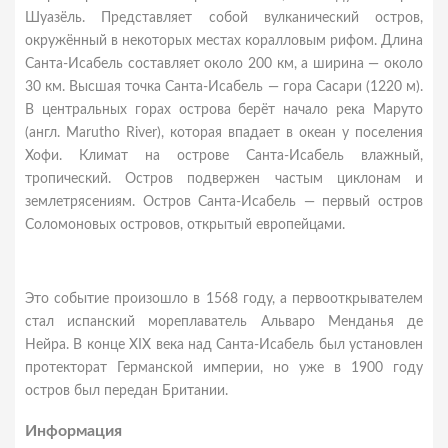
Шуазёль. Представляет собой вулканический остров,
окружённый в некоторых местах коралловым рифом. Длина
Санта-Исабель составляет около 200 км, а ширина — около
30 км. Высшая точка Санта-Исабель — гора Сасари (1220 м).
В центральных горах острова берёт начало река Маруто
(англ. Marutho River), которая впадает в океан у поселения
Хофи. Климат на острове Санта-Исабель влажный,
тропический. Остров подвержен частым циклонам и
землетрясениям. Остров Санта-Исабель — первый остров
Соломоновых островов, открытый европейцами.
Это событие произошло в 1568 году, а первооткрывателем
стал испанский мореплаватель Альваро Менданья де
Нейра. В конце XIX века над Санта-Исабель был установлен
протекторат Германской империи, но уже в 1900 году
остров был передан Британии.
Информация